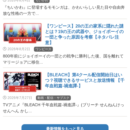
2026年8月4日
ちいかわ
『ちいかわ』に登場するモモンガは、かわいらしい見た目や自由奔
放な性格の一方で...
【ワンピース】20の王の家系に隠れた謎
とは？19の王の武器や、ジョイボーイの
一団と争った原因を考察【ネタバレ注
意】
2026年8月2日
ワンピース
800年前にジョイボーイの一団との戦争に勝利した後、国を離れて
マリージョアに移住...
【BLEACH】第4クール配信開始日はい
つ？視聴できるサービスと放送情報 【千
年血戦篇-禍進譚-】
2026年7月27日
動画・配信・サブスク
TVアニメ『BLEACH 千年血戦篇-禍進譚-』(ブリーチ せんねんけっ
せんへん かし...
最新情報をもっと見る