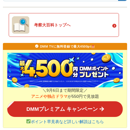
考察大百科トップへ
DMM TVに無料登録で最大4500pt
＼9月6日まで期間限定／
アニメや独占ドラマ
が550円で見放題
DMMプレミアム キャンペーン
ポイント早見表など詳しい解説はこちら