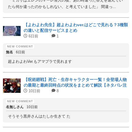
「ミカサはエレンのマーレ潜入の後、あの時違った答えを選んでい
たら何か違ったのかもしれない、と考えていました」 間違っ...
【よわよわ先生】超よわよわver.はどこで見れる？3種類
の違いと配信サービスまとめ
6日前
1
無名
6日前
超よわよわVer.もアマプラで見れます
【呪術廻戦】死亡・生存キャラクター一覧！全登場人物
の最期と最終回時点の状況をまとめて解説【ネタバレ注
意】
10日前
8
名無しさん
10日前
そうそう黒井さんはたしか生きて た