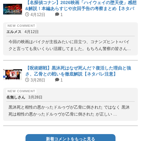
【名探偵コナン】2026映画「ハイウェイの堕天使」感想
&解説！本編あらすじや次回予告の考察まとめ【ネタバ
レ注意】
4月12日
1
エルメス
4月12日
今回の映画はバイクが主役みたいに目立つ、コナンズヒント=バイ
クと言っても良いくらい活躍してました。もちろん警察の皆さん...
【呪術廻戦】黒沐死はなぜ死んだ？復活した理由と強
さ、乙骨との戦いを徹底解説【ネタバレ注意】
3月28日
1
名無しさん
3月28日
黒沐死と相性の悪かったドルゥヴが乙骨に倒された ではなく 黒沐
死は相性の悪かったドルゥヴが乙骨に倒された が正しい ...
新着コメントをもっと見る