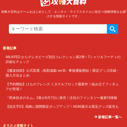
攻略大百科はゲームをはじめとして、エンタメ・ライフスタイルに役立つ攻略情報をお届
けする情報サイトです。
新着記事
MILKFED.からテレタビーズ別注コレクション第2弾！Tシャツ＆フーディの
詳細をチェック
【魔道祖師】公式茶屋（鳥獣遊戯 ver.B）事後通販開始！限定グッズ詳細・
購入方法まとめ
【予約開始】けものフレンズ ミタクルブロック最新作！組み立てフィギュ
アが登場！
『死体担ぎのネム』3巻が8月7日に発売！注目のファンタジー最新刊情報
【頭文字D】高崎に期間限定ポップアップ！AE86展示＆限定グッズ販売も
新着記事一覧へ
オススメ攻略サイト