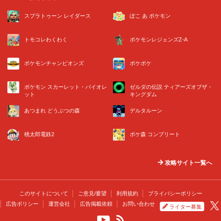
スプラトゥーン レイダース
ぽこ あ ポケモン
トモコレわくわく
ポケモンレジェンズZ-A
ポケモンチャンピオンズ
ポケポケ
ポケモン スカーレット・バイオレ
ゼルダの伝説 ティアーズオブザ・
ット
キングダム
あつまれ どうぶつの森
デルタルーン
桃太郎電鉄2
ポケ森 コンプリート
攻略サイト一覧へ
このサイトについて
ご意見/要望
利用規約
プライバシーポリシー
広告ポリシー
運営会社
広告掲載依頼
お問い合わせ
ライター募集