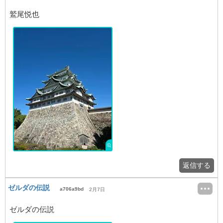
鷲尾悦也
返信する
ゼルダの伝説
a706a9bd
2月7日
ゼルダの伝説