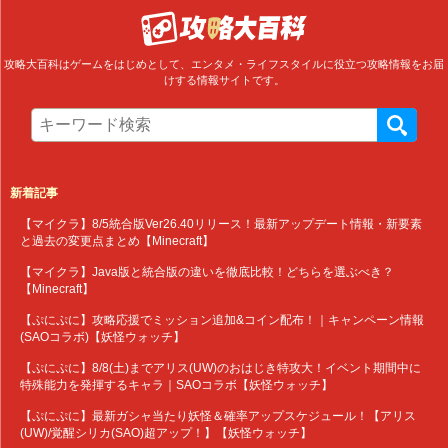
攻略大百科はゲームをはじめとして、エンタメ・ライフスタイルに役立つ攻略情報をお届
けする情報サイトです。
新着記事
【マイクラ】8/5統合版Ver26.40リリース！最新アップデート情報・新要素
と過去の変更点まとめ【Minecraft】
【マイクラ】Java版と統合版の違いを徹底比較！どちらを選ぶべき？
【Minecraft】
【ぷにぷに】攻略応援でミッション追加&コイン配布！｜キャンペーン情報
(SAOコラボ)【妖怪ウォッチ】
【ぷにぷに】8/8(土)までアリス(UW)のおはじき特攻大！イベント期間中に
特殊能力を発揮するキャラ｜SAOコラボ【妖怪ウォッチ】
【ぷにぷに】最新ガシャ当たり妖怪＆確率アップスケジュール！【アリス
(UW)/覚醒シリカ(SAO)超アップ！】【妖怪ウォッチ】