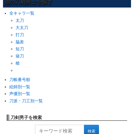
他の刀剣男士を探す
全キャラ一覧
太刀
大太刀
打刀
脇差
短刀
薙刀
槍
刀帳番号順
絵師別一覧
声優別一覧
刀派・刀工別一覧
刀剣男子を検索
検索