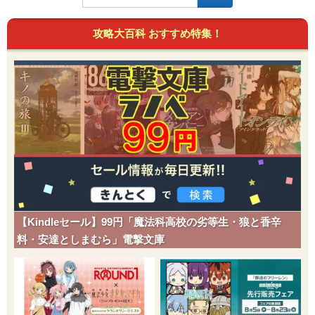
攻略大百科 おすすめ特集！
【Kindleセール】99円「魔法科高校の劣等生・狼と香辛
料・安達としまむら」電撃文庫