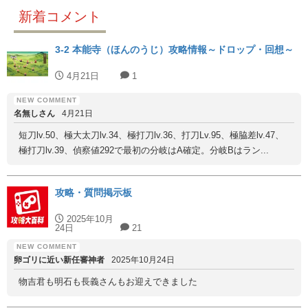
新着コメント
3-2 本能寺（ほんのうじ）攻略情報～ドロップ・回想～
4月21日
1
名無しさん
4月21日
短刀lv.50、極大太刀lv.34、極打刀lv.36、打刀Lv.95、極脇差lv.47、
極打刀lv.39、偵察値292で最初の分岐はA確定。分岐Bはラン...
攻略・質問掲示板
2025年10月
24日
21
卵ゴリに近い新任審神者
2025年10月24日
物吉君も明石も長義さんもお迎えできました