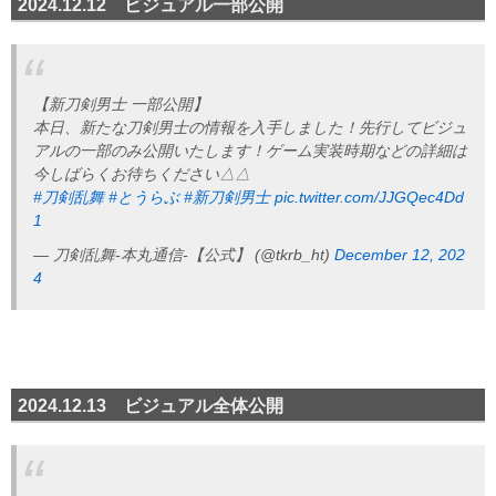
2024.12.12 ビジュアル一部公開
【新刀剣男士 一部公開】
本日、新たな刀剣男士の情報を入手しました！先行してビジュ
アルの一部のみ公開いたします！ゲーム実装時期などの詳細は
今しばらくお待ちください△△
#刀剣乱舞
#とうらぶ
#新刀剣男士
pic.twitter.com/JJGQec4Dd
1
— 刀剣乱舞-本丸通信-【公式】 (@tkrb_ht)
December 12, 202
4
2024.12.13 ビジュアル全体公開