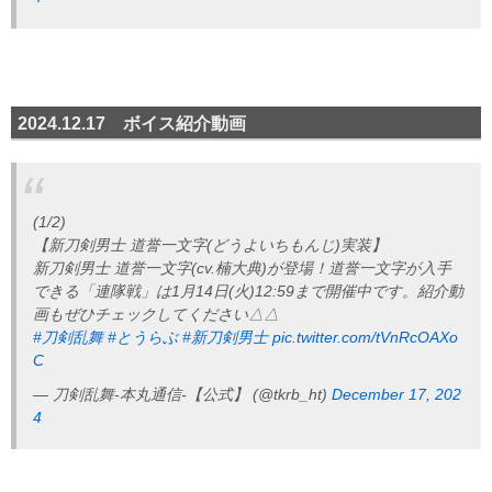
2024.12.17 ボイス紹介動画
(1/2)
【新刀剣男士 道誉一文字(どうよいちもんじ)実装】
新刀剣男士 道誉一文字(cv.楠大典)が登場！道誉一文字が入手
できる「連隊戦」は1月14日(火)12:59まで開催中です。紹介動
画もぜひチェックしてください△△
#刀剣乱舞
#とうらぶ
#新刀剣男士
pic.twitter.com/tVnRcOAXo
C
— 刀剣乱舞-本丸通信-【公式】 (@tkrb_ht)
December 17, 202
4