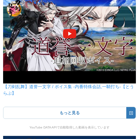
【刀剣乱舞】道誉一文字 / ボイス集 -内番特殊会話,一騎打ち-【とう
らぶ】
もっと見る
YouTube DATA APIで自動取得した動画を表示しています