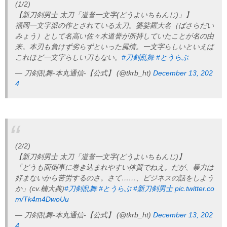
(1/2)
【新刀剣男士 太刀「道誉一文字(どうよいちもんじ)」】
福岡一文字派の作とされている太刀。婆娑羅大名（ばさらだい
みょう）として名高い佐々木道誉が所持していたことが名の由
来。本刃も負けず劣らずといった風情。一文字らしいといえば
これほど一文字らしい刀もない。
#刀剣乱舞
#とうらぶ
— 刀剣乱舞-本丸通信-【公式】 (@tkrb_ht)
December 13, 202
4
(2/2)
【新刀剣男士 太刀「道誉一文字(どうよいちもんじ)】
「どうも面倒事に巻き込まれやすい体質でねえ。だが、暴力は
好まないから苦労するのさ。さて……、ビジネスの話をしよう
か」(cv.楠大典)
#刀剣乱舞
#とうらぶ
#新刀剣男士
pic.twitter.co
m/Tk4m4DwoUu
— 刀剣乱舞-本丸通信-【公式】 (@tkrb_ht)
December 13, 202
4