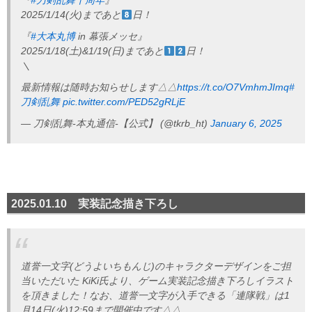
『
#刀剣乱舞十周年
』
2025/1/14(火)まであと
日！
『
#大本丸博
in 幕張メッセ』
2025/1/18(土)&1/19(日)まであと
日！
＼
最新情報は随時お知らせします△△
https://t.co/O7VmhmJImq
#
刀剣乱舞
pic.twitter.com/PED52gRLjE
— 刀剣乱舞-本丸通信-【公式】 (@tkrb_ht)
January 6, 2025
2025.01.10 実装記念描き下ろし
道誉一文字(どうよいちもんじ)のキャラクターデザインをご担
当いただいた KiKi氏より、ゲーム実装記念描き下ろしイラスト
を頂きました！なお、道誉一文字が入手できる「連隊戦」は1
月14日(火)12:59まで開催中です△△