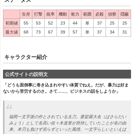
ステータス
生存
打撃
統率
機動
衝力
範囲
必殺
偵察
隠蔽
初期値
55
53
52
23
44
単
37
25
25
最大値
68
73
67
39
57
単
37
34
31
キャラクター紹介
公式サイトの説明文
「どうも面倒事に巻き込まれやすい体質でねえ。だが、暴力は好ま
ないから苦労するのさ。さて……、ビジネスの話をしようか」
福岡一文字派の作とされている太刀。婆娑羅大名（ばさらだい
みょう）として名高い佐々木道誉が所持していたことが名の由
来。本刃も負けず劣らずといった風情。一文字らしいといえば