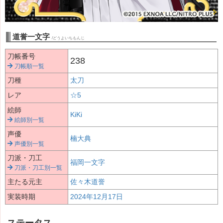
道誉一文字
/どうよいちもんじ
刀帳番号
238
刀帳順一覧
刀種
太刀
レア
☆5
絵師
KiKi
絵師別一覧
声優
楠大典
声優別一覧
刀派・刀工
福岡一文字
刀派・刀工別一覧
主たる元主
佐々木道誉
実装時期
2024年12月17日