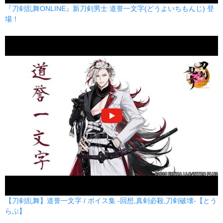
『刀剣乱舞ONLINE』新刀剣男士 道誉一文字(どうよいちもんじ) 登
場！
【刀剣乱舞】道誉一文字 / ボイス集 -回想,真剣必殺,刀剣破壊-【とう
らぶ】