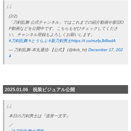
(2/2)
「刀剣乱舞 公式チャンネル」ではこれまでの紹介動画や新旧O
P動画などを公開中です。こちらもぜひチェックしてくださ
い。チャンネル登録もよろしくお願いします。
#刀剣乱舞
#とうらぶ
#新刀剣男士
https://t.co/mzfpJb8wdA
— 刀剣乱舞-本丸通信-【公式】 (@tkrb_ht)
December 17, 202
4
2025.01.06 祝装ビジュアル公開
本日の刀剣男士は『道誉一文字』
／