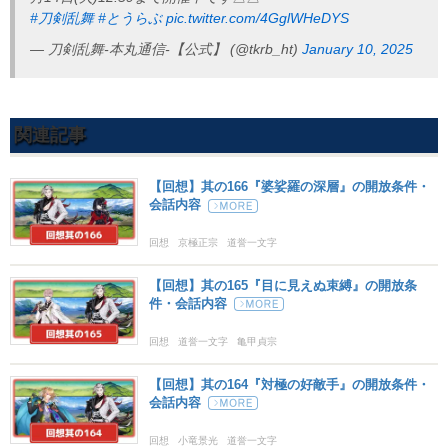
#刀剣乱舞
#とうらぶ
pic.twitter.com/4GglWHeDYS
— 刀剣乱舞-本丸通信-【公式】 (@tkrb_ht)
January 10, 2025
関連記事
【回想】其の166『婆娑羅の深層』の開放条件・
会話内容
回想
京極正宗
道誉一文字
【回想】其の165『目に見えぬ束縛』の開放条
件・会話内容
回想
道誉一文字
亀甲貞宗
【回想】其の164『対極の好敵手』の開放条件・
会話内容
回想
小竜景光
道誉一文字