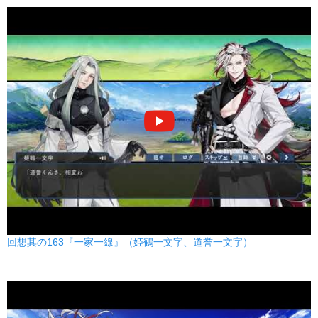
回想其の163『一家一線』（姫鶴一文字、道誉一文字）