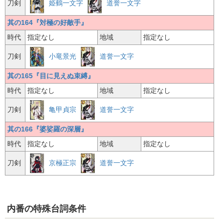
姫鶴一文字
道誉一文字
刀剣
其の164『対極の好敵手』
時代
指定なし
地域
指定なし
小竜景光
道誉一文字
刀剣
其の165『目に見えぬ束縛』
時代
指定なし
地域
指定なし
亀甲貞宗
道誉一文字
刀剣
其の166『婆娑羅の深層』
時代
指定なし
地域
指定なし
京極正宗
道誉一文字
刀剣
内番の特殊台詞条件