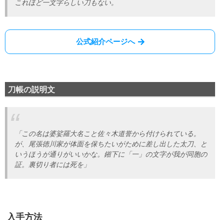
これほど一文字らしい刀もない。
公式紹介ページへ
刀帳の説明文
「この名は婆娑羅大名こと佐々木道誉から付けられている。
が、尾張徳川家が体面を保ちたいがために差し出した太刀、と
いうほうが通りがいいかな。鎺下に「一」の文字が我が同胞の
証。裏切り者には死を」
入手方法