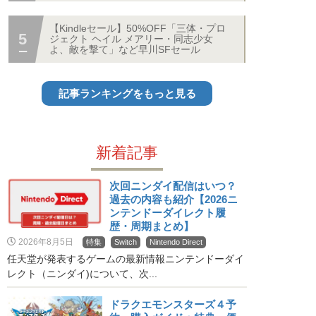
【Kindleセール】50%OFF「三体・プロ
ジェクト ヘイル メアリー・同志少女
よ、敵を撃て」など早川SFセール
記事ランキングをもっと見る
新着記事
次回ニンダイ配信はいつ？
過去の内容も紹介【2026ニ
ンテンドーダイレクト履
歴・周期まとめ】
2026年8月5日
特集
Switch
Nintendo Direct
任天堂が発表するゲームの最新情報ニンテンドーダイ
レクト（ニンダイ)について、次...
ドラクエモンスターズ４予