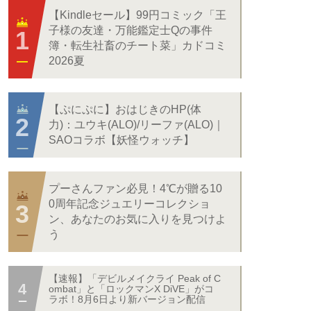
【Kindleセール】99円コミック「王
子様の友達・万能鑑定士Qの事件
簿・転生社畜のチート菜」カドコミ
2026夏
【ぷにぷに】おはじきのHP(体
力)：ユウキ(ALO)/リーファ(ALO)｜
SAOコラボ【妖怪ウォッチ】
プーさんファン必見！4℃が贈る10
0周年記念ジュエリーコレクショ
ン、あなたのお気に入りを見つけよ
う
【速報】「デビルメイクライ Peak of C
ombat」と「ロックマンX DiVE」がコ
ラボ！8月6日より新バージョン配信