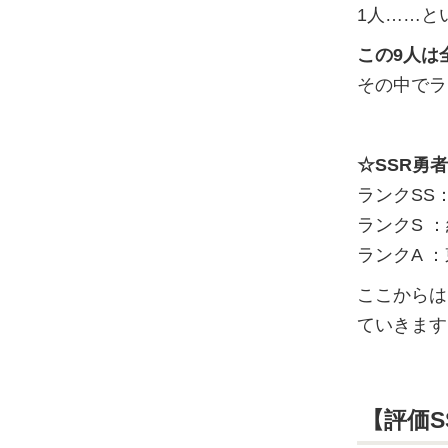
1人……と
この9人は
その中でラ
☆SSR勇
ランクSS
ランクS 
ランクA 
ここからは
ていきます
【評価