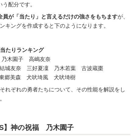
いう配分です。
全員が「当たり」と言えるだけの強さをもちます
が、
ンキングを作成すると下のようになります。
者当たりランキング
：乃木園子 高嶋友奈
：結城友奈 三好夏凜 乃木若葉 古波蔵棗
：東郷美森 犬吠埼風 犬吠埼樹
それぞれの勇者たちについて、その性能を解説をし
。
SS】神の祝福 乃木園子