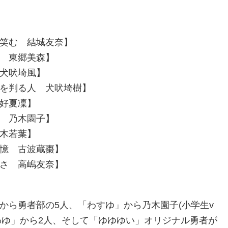
笑む 結城友奈】
 東郷美森】
犬吠埼風】
を判る人 犬吠埼樹】
好夏凜】
 乃木園子】
木若葉】
憶 古波蔵棗】
さ 高嶋友奈】
から勇者部の5人、「わすゆ」から乃木園子(小学生v
のわゆ」から2人、そして「ゆゆゆい」オリジナル勇者が