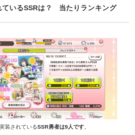
れているSSRは？ 当たりランキング
在、実装されている
SSR勇者は9人です
。