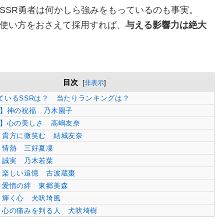
SSR勇者は何かしら強みをもっているのも事実。
使い方をおさえて採用すれば、
与える影響力は絶大
目次
[
非表示
]
ているSSRは？ 当たりランキングは？
S】神の祝福 乃木園子
S】心の美しさ 高嶋友奈
】貴方に微笑む 結城友奈
】情熱 三好夏凜
】誠実 乃木若葉
】楽しい追憶 古波蔵棗
】愛情の絆 東郷美森
】輝く心 犬吠埼風
】心の痛みを判る人 犬吠埼樹