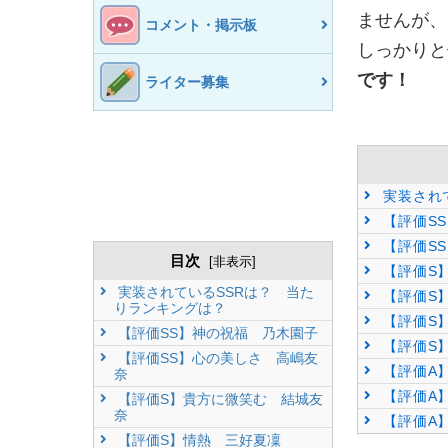
ませんが、
コメント・掲示板
しっかりと
です！
ライター募集
実装され
【評価S
【評価S
目次
[
非表示
]
【評価S
実装されているSSRは？ 当た
【評価S
りランキングは？
【評価S
【評価SS】神の祝福 乃木園子
【評価S
【評価SS】心の美しさ 高嶋友
【評価A
奈
【評価A
【評価S】貴方に微笑む 結城友
奈
【評価A
【評価S】情熱 三好夏凜