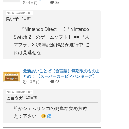
期まとめ】
4日前
35
良い子
4日前
== 『Nintendo Direct』【「Nintendo
Switch 2」のゲームソフト】 == 『ス
マブラ』30周年記念作品が進行中! こ
れは見逃せな...
最新あいことば（合言葉）無期限のものま
とめ！ 【スーパーカービィハンターズ】
13日前
98
ヒョウガ
13日前
誰かジェムリンゴの簡単な集め方教
えて下さい！