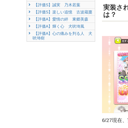
【評価S】誠実 乃木若葉
実装さ
【評価S】楽しい追憶 古波蔵棗
は？
【評価A】愛情の絆 東郷美森
【評価A】輝く心 犬吠埼風
【評価A】心の痛みを判る人 犬
吠埼樹
6/27現