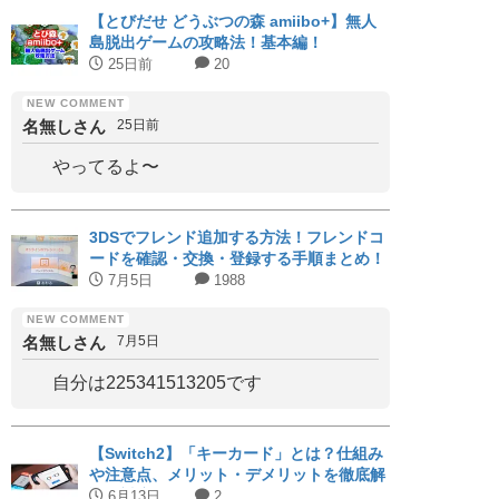
【とびだせ どうぶつの森 amiibo+】無人
島脱出ゲームの攻略法！基本編！
25日前
20
名無しさん
25日前
やってるよ〜
3DSでフレンド追加する方法！フレンドコ
ードを確認・交換・登録する手順まとめ！
7月5日
1988
名無しさん
7月5日
自分は225341513205です
【Switch2】「キーカード」とは？仕組み
や注意点、メリット・デメリットを徹底解
説｜対応タイトルまとめ
6月13日
2