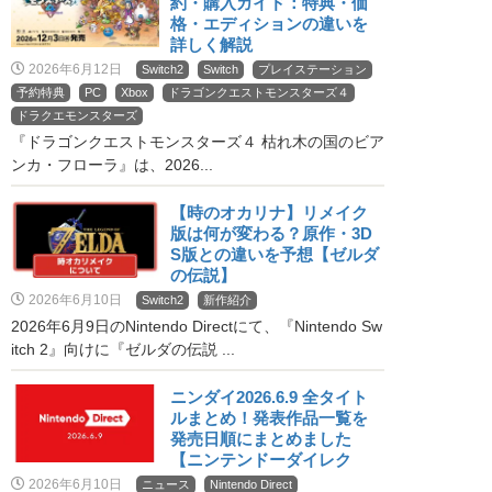
約・購入ガイド：特典・価
格・エディションの違いを
詳しく解説
2026年6月12日
Switch2
Switch
プレイステーション
予約特典
PC
Xbox
ドラゴンクエストモンスターズ４
ドラクエモンスターズ
『ドラゴンクエストモンスターズ４ 枯れ木の国のビア
ンカ・フローラ』は、2026...
【時のオカリナ】リメイク
版は何が変わる？原作・3D
S版との違いを予想【ゼルダ
の伝説】
2026年6月10日
Switch2
新作紹介
2026年6月9日のNintendo Directにて、『Nintendo Sw
itch 2』向けに『ゼルダの伝説 ...
ニンダイ2026.6.9 全タイト
ルまとめ！発表作品一覧を
発売日順にまとめました
【ニンテンドーダイレク
ト】
2026年6月10日
ニュース
Nintendo Direct