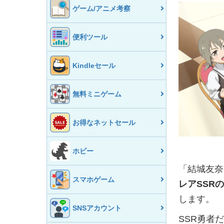
ゲーム/アニメ考察
便利ツール
Kindleセール
無料ミニゲーム
お得なネットセール
ホビー
「結城友奈
スマホゲーム
レアSSR
します。
SNSアカウント
SSR勇者