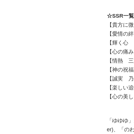
☆SSR一覧
【貴方に微
【愛情の絆
【輝く心 
【心の痛み
【情熱 三
【神の祝福
【誠実 乃
【楽しい追
【心の美し
「ゆゆゆ」
er)、「