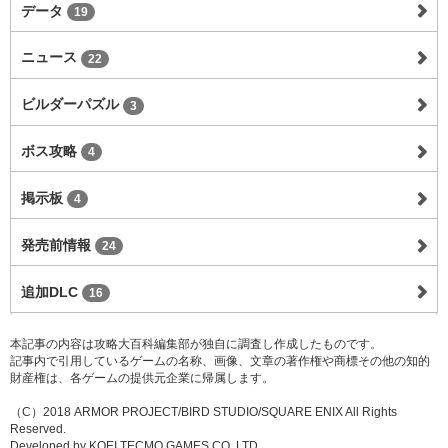
データ
19
ニュース
22
ビルダーパズル
3
ボス攻略
4
掲示板
4
発売前情報
24
追加DLC
16
本記事の内容は攻略大百科編集部が独自に調査し作成したものです。
記事内で引用しているゲームの名称、画像、文章の著作権や商標その他の知的
財産権は、各ゲームの提供元企業に帰属します。
（C）2018 ARMOR PROJECT/BIRD STUDIO/SQUARE ENIX All Rights
Reserved.
Developed by KOEI TECMO GAMES CO.,LTD.