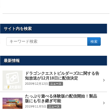
サイト内を検索
サ
検索
イ
ト
内
を
最新情報
検
索
ドラゴンクエストビルダーズ2に関する告
知放送が12月18日に配信決定
2020年12月12日
ニュース
たっぷり遊べる体験版の配信開始！製品
版にも引き継ぎ可能
2019年11月5日
ニュース