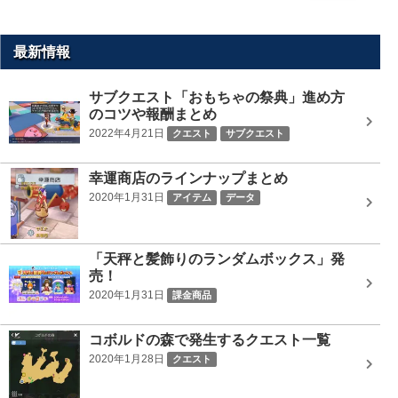
ト
内
を
最新情報
検
索
サブクエスト「おもちゃの祭典」進め方
のコツや報酬まとめ
2022年4月21日
クエスト
サブクエスト
幸運商店のラインナップまとめ
2020年1月31日
アイテム
データ
「天秤と髪飾りのランダムボックス」発
売！
2020年1月31日
課金商品
コボルドの森で発生するクエスト一覧
2020年1月28日
クエスト