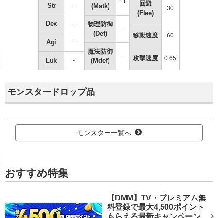
11
回避
Str
-
(Matk)
30
(Flee)
Dex
-
物理防御
-
(Def)
移動速度
60
Agi
-
魔法防御
-
攻撃速度
0.65
Luk
-
(Mdef)
モンスタードロップ品
モンスター一覧へ
おすすめ特集
【DMM】TV・プレミアム無
料登録で最大4,500ポイント
もらえる最新キャンペーン