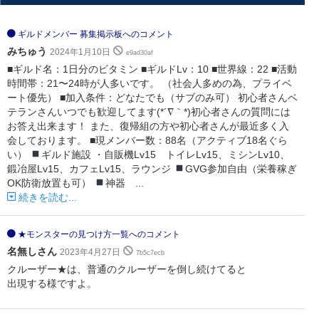
ギルドメンバー 募集掲示板へのコメント
みちゅう
2024年1月10日
e9ad30af
■ギルド名：1日分のビタミン ■ギルドLv：10 ■世界線：22 ■活動
時間帯：21〜24時が人多いです。 （社会人多めの為、プライベ
ート優先） ■加入条件：どなたでも（サブのみ可） 初心者さんベ
テランさんいつでも歓迎してます(*´∇｀*)初心者さんの質問には
お答え出来ます！ また、復帰組の方や初心者さんが最近多く入
会しております。 ■現メンバー数：88名（アクティブ18名ぐら
い）
ギルド施設 ・自販機Lv15 トイレLv15、ミシンLv10、
鍛冶屋Lv15、カフェLv15、ラウンジ
GVG参加自由（栄養稼ぎ
OK防衛放置も可）
神器 ...
続きを読む...
★モンスターの見つけ方一覧へのコメント
名無しさん
2023年4月27日
7b5c7ecb
クルーザー★は、普通のクルーザーを倒し続けてると
出現する様ですよ。