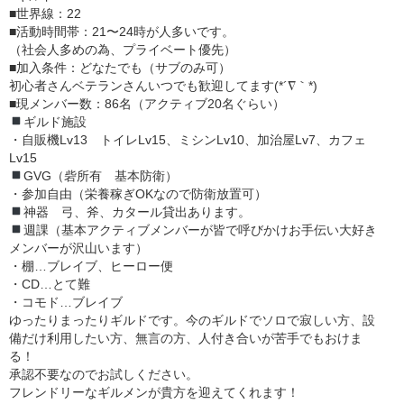
■世界線：22
■活動時間帯：21〜24時が人多いです。
（社会人多めの為、プライベート優先）
■加入条件：どなたでも（サブのみ可）
初心者さんベテランさんいつでも歓迎してます(*´∇｀*)
■現メンバー数：86名（アクティブ20名ぐらい）
ギルド施設
・自販機Lv13 トイレLv15、ミシンLv10、加治屋Lv7、カフェ
Lv15
GVG（砦所有 基本防衛）
・参加自由（栄養稼ぎOKなので防衛放置可）
神器 弓、斧、カタール貸出あります。
週課（基本アクティブメンバーが皆で呼びかけお手伝い大好き
メンバーが沢山います）
・棚…ブレイブ、ヒーロー便
・CD…とて難
・コモド…ブレイブ
ゆったりまったりギルドです。今のギルドでソロで寂しい方、設
備だけ利用したい方、無言の方、人付き合いが苦手でもおけま
る！
承認不要なのでお試しください。
フレンドリーなギルメンが貴方を迎えてくれます！