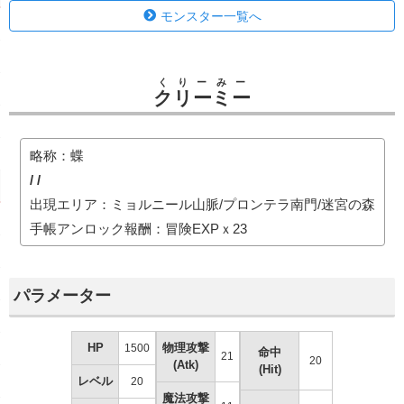
モンスター一覧へ
くりーみー
クリーミー
略称：蝶
/ /
出現エリア：ミョルニール山脈/プロンテラ南門/迷宮の森
手帳アンロック報酬：冒険EXPｘ23
パラメーター
HP
物理攻撃
1500
命中
21
20
(Atk)
(Hit)
レベル
20
魔法攻撃