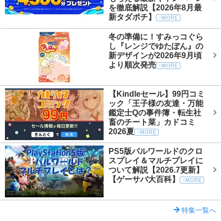
を徹底解説【2026年8月最
新タダポチ】
冬の準備に！すみっコぐら
し『レンジでゆたぽん』の
新デザインが2026年9月頃
より順次発売
【Kindleセール】99円コミ
ック「王子様の友達・万能
鑑定士Qの事件簿・転生社
畜のチート菜」カドコミ
2026夏
PS5版パルワールドのクロ
スプレイ＆マルチプレイに
ついて解説【2026.7更新】
【ゲーサバ大百科】
特集一覧へ