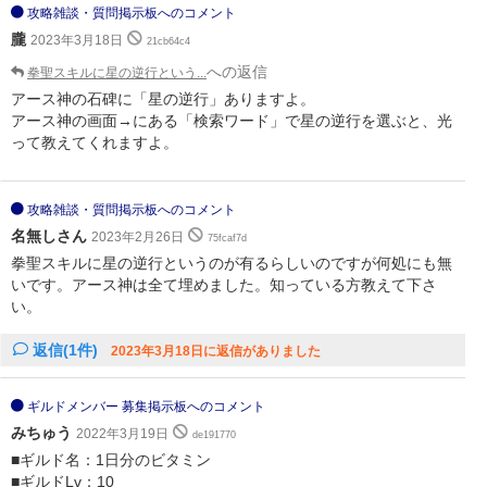
攻略雑談・質問掲示板へのコメント
朧
2023年3月18日
21cb64c4
への返信
拳聖スキルに星の逆行という...
アース神の石碑に「星の逆行」ありますよ。
アース神の画面→にある「検索ワード」で星の逆行を選ぶと、光
って教えてくれますよ。
攻略雑談・質問掲示板へのコメント
名無しさん
2023年2月26日
75fcaf7d
拳聖スキルに星の逆行というのが有るらしいのですが何処にも無
いです。アース神は全て埋めました。知っている方教えて下さ
い。
返信(1件)
2023年3月18日に返信がありました
ギルドメンバー 募集掲示板へのコメント
みちゅう
2022年3月19日
de191770
■ギルド名：1日分のビタミン
■ギルドLv：10