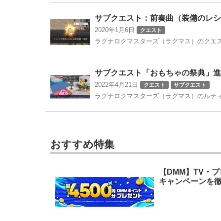
サブクエスト：前奏曲（装備のレシ
2020年1月6日
クエスト
ラグナロクマスターズ（ラグマス）のクエス
サブクエスト「おもちゃの祭典」進
2022年4月21日
クエスト
サブクエスト
ラグナロクマスターズ（ラグマス）のルティ
おすすめ特集
【DMM】TV・
キャンペーンを徹