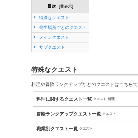
目次
[
非表示
]
特殊なクエスト
発生場所ごとのクエスト
メインクエスト
サブクエスト
特殊なクエスト
料理や冒険ランクアップなどのクエストはこちらで
料理に関するクエスト一覧
クエスト
料理
冒険ランクアップクエスト一覧
クエスト
職業別クエスト一覧
クエスト