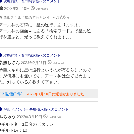
攻略雑談・質問掲示板へのコメント
朧
2023年3月18日
21cb64c4
への返信
拳聖スキルに星の逆行という...
アース神の石碑に「星の逆行」ありますよ。
アース神の画面→にある「検索ワード」で星の逆
行を選ぶと、光って教えてくれますよ。
攻略雑談・質問掲示板へのコメント
名無しさん
2023年2月26日
75fcaf7d
拳聖スキルに星の逆行というのが有るらしいので
すが何処にも無いです。アース神は全て埋めまし
た。知っている方教えて下さい。
返信(1件)
2023年3月18日に返信がありました
ギルドメンバー 募集掲示板へのコメント
みちゅう
2022年3月19日
de191770
■ギルド名：1日分のビタミン
■ギルドLv：10