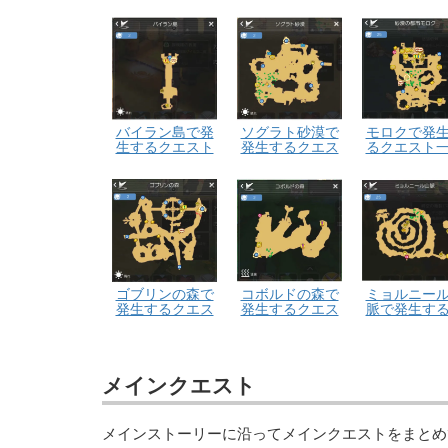
バイラン島で発
ソグラト砂漠で
モロクで発
生するクエスト
発生するクエス
るクエスト
一覧
ト一覧
ゴブリンの森で
コボルドの森で
ミョルニー
発生するクエス
発生するクエス
脈で発生す
ト一覧
ト一覧
エスト一
メインクエスト
メインストーリーに沿ってメインクエストをまとめ