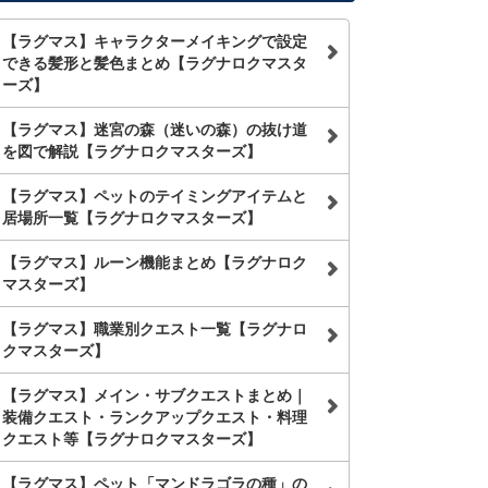
【ラグマス】キャラクターメイキングで設定
できる髪形と髪色まとめ【ラグナロクマスタ
ーズ】
【ラグマス】迷宮の森（迷いの森）の抜け道
を図で解説【ラグナロクマスターズ】
【ラグマス】ペットのテイミングアイテムと
居場所一覧【ラグナロクマスターズ】
【ラグマス】ルーン機能まとめ【ラグナロク
マスターズ】
【ラグマス】職業別クエスト一覧【ラグナロ
クマスターズ】
【ラグマス】メイン・サブクエストまとめ｜
装備クエスト・ランクアップクエスト・料理
クエスト等【ラグナロクマスターズ】
【ラグマス】ペット「マンドラゴラの種」の