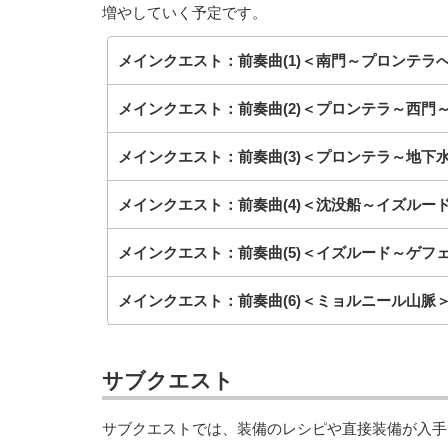
増やしていく予定です。
メインクエスト：前奏曲(1)＜南門～プロンテラ
メインクエスト：前奏曲(2)＜プロンテラ～西門
メインクエスト：前奏曲(3)＜プロンテラ～地下
メインクエスト：前奏曲(4)＜沈没船～イズルー
メインクエスト：前奏曲(5)＜イズルード～ゲフ
メインクエスト：前奏曲(6)＜ミョルニール山脈
サブクエスト
サブクエストでは、装備のレシピや直接装備が入手