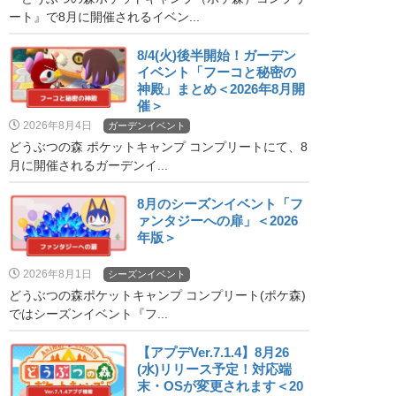
ート』で8月に開催されるイベン...
8/4(火)後半開始！ガーデン
イベント「フーコと秘密の
神殿」まとめ＜2026年8月開
催＞
2026年8月4日
ガーデンイベント
どうぶつの森 ポケットキャンプ コンプリートにて、8
月に開催されるガーデンイ...
8月のシーズンイベント「フ
ァンタジーへの扉」＜2026
年版＞
2026年8月1日
シーズンイベント
どうぶつの森ポケットキャンプ コンプリート(ポケ森)
ではシーズンイベント『フ...
【アプデVer.7.1.4】8月26
(水)リリース予定！対応端
末・OSが変更されます＜20