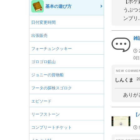
【ポケ
基本の遊び方
うぶつ
ンプリ..
日付変更時間
出張販売
雑
フォーチュンクッキー
0日
ゴロゴロ鉱山
ジョニーの貨物船
2
しんくま
フータの探検スゴロク
ありが
エピソード
リーフストーン
【
コンプリートチケット