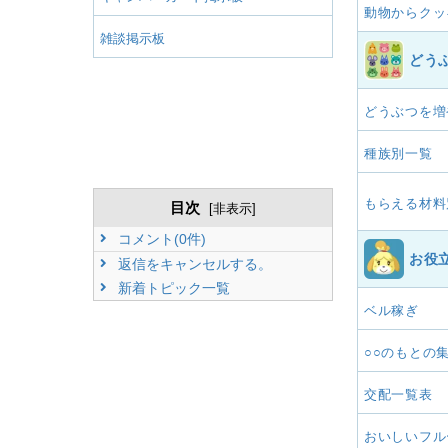
動物からクッ
雑談掲示板
どう
どうぶつを増
種族別一覧
もらえる材料
目次
[
非表示
]
コメント(0件)
お役
返信をキャンセルする。
新着トピック一覧
ベル稼ぎ
○○のもとの
交配一覧表
おいしいフル