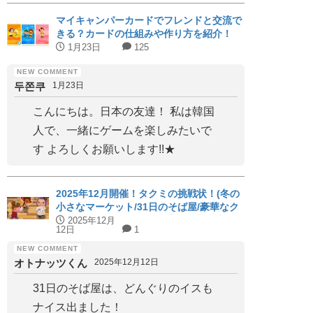
マイキャンパーカードでフレンドと交流で
きる？カードの仕組みや作り方を紹介！
1月23日
125
두쫀쿠
1月23日
こんにちは。日本の友達！ 私は韓国
人で、一緒にゲームを楽しみたいで
す よろしくお願いします!!★
2025年12月開催！タクミの挑戦状！(冬の
小さなマーケット/31日のそば屋/豪華なク
リスマス会)パーフェクト家具と代用家具
2025年12月
12日
1
を紹介！【ハッピーホームアカデミー】
オトナッツくん
2025年12月12日
31日のそば屋は、どんぐりのイスも
ナイス出ました！