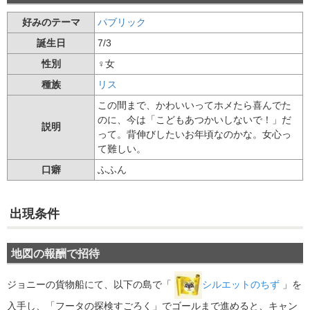
好みのテーマ
パブリック
誕生日
7/3
性別
♀女
種族
リス
この間まで、かわいいってホメたら喜んでた
のに、今は「こどもあつかいしないで！」だ
説明
って。背伸びしたいお年頃なのかな。女心っ
て難しい。
口癖
ふふん
出現条件
地図の報酬で招待
ジョニーの貨物船にて、以下の島で「
シルエットのちず
」を
入手し、「フータの探検すごろく」でゴールまで進めると、キャン