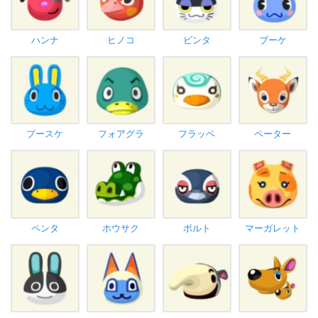
ハンナ
ヒノコ
ビンタ
ブーケ
プースケ
フォアグラ
フラッペ
ペーター
ペンタ
ホウサク
ボルト
マーガレット