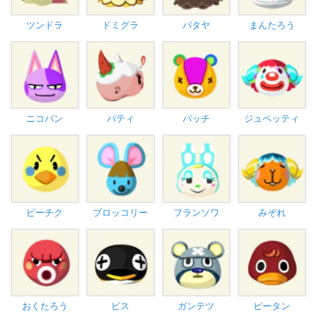
ツンドラ
ドミグラ
パタヤ
まんたろう
ニコバン
パティ
パッチ
ジュペッティ
ピーチク
ブロッコリー
フランソワ
みぞれ
おくたろう
ビス
ガンテツ
ピータン