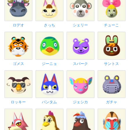
ロデオ
さっち
シェリー
チューこ
ゴメス
ジーニョ
スパーク
サントス
ロッキー
バンタム
ジェシカ
ガチャ