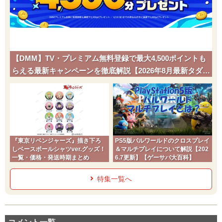
【DMM】TV・プレミアム無料登録で最大4,500ポイントも
らえる最新キャンペーンを徹底解説【2026年8月最新タダポ
チ】
『東京リベンジャーズ』描き下ろ
PS5版パルワールドのクロスプレイ
しベースボールシャツver.グッズ！
＆マルチプレイについて解説【202
一覧・価格・発送時期まとめ
6.7更新】【ゲーサバ大百科】
特集一覧へ