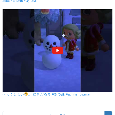
島民 #shorts #あつ森
へっくしょい
。 ゆきだるま #あつ森 #acnhsnowman