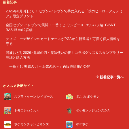
新着記事
2026年8月8日より！セブン‐イレブンで手に入れる「僕のヒーローアカデミ
ア」限定プリント
全国セブン‐イレブンで展開！一番くじ ワンピース -エルバフ編- GIANT
BASH!! Vol.2詳細
ディズニーデザインのカードケースがPGAから新登場！可愛く個人情報を
守る
阿波おどり2026×鬼滅の刃・魔法使いの夜！コラボグッズ＆スタンプラリー
詳細と購入方法
「一番くじ 鬼滅の刃 ～上弦の弐～」再販売情報が公開
新着記事一覧へ
オススメ攻略サイト
スプラトゥーン レイダース
ぽこ あ ポケモン
トモコレわくわく
ポケモンレジェンズZ-A
ポケモンチャンピオンズ
ポケポケ