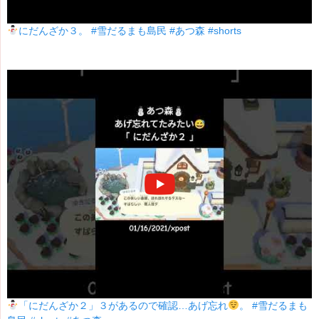
にだんざか３。 #雪だるまも島民 #あつ森 #shorts
「にだんざか２」３があるので確認…あげ忘れ
。 #雪だるまも