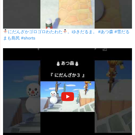
にだんざかゴロゴロわたわた
。ゆきだるま。 #あつ森 #雪だる
まも島民 #shorts