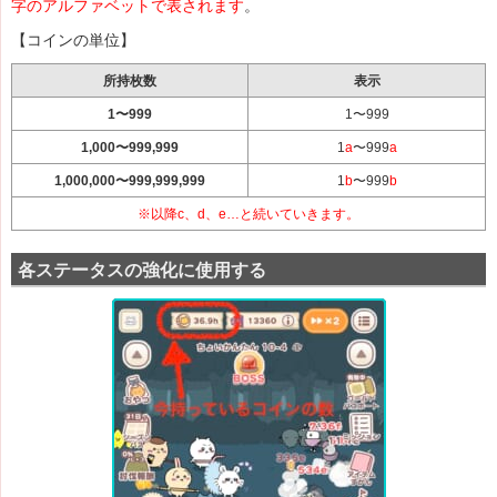
字のアルファベットで表されます
。
【コインの単位】
所持枚数
表示
1〜999
1〜999
1,000〜999,999
1
a
〜999
a
1,000,000〜999,999,999
1
b
〜999
b
※以降c、d、e…と続いていきます。
各ステータスの強化に使用する