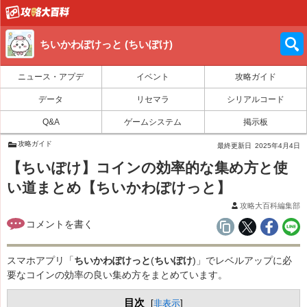
ちいかわぽけっと (ちいぽけ)
ニュース・アプデ
イベント
攻略ガイド
データ
リセマラ
シリアルコード
Q&A
ゲームシステム
掲示板
攻略ガイド
最終更新日
2025年4月4日
【ちいぽけ】コインの効率的な集め方と使
い道まとめ【ちいかわぽけっと】
攻略大百科編集部
スマホアプリ「
ちいかわぽけっと
(
ちいぽけ
)」でレベルアップに必
要なコインの効率の良い集め方をまとめています。
目次
[
非表示
]