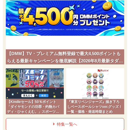
【DMM】TV・プレミアム無料登録で最大4,500ポイントも
らえる最新キャンペーンを徹底解説【2026年8月最新タダポ
チ】
【Kindleセール】50％ポイント
『東京リベンジャーズ』描き下ろ
「ダイヤモンドの功罪・灼熱カバ
しベースボールシャツver.グッズ！
ディ・ひゃくえむ。」スポーツコ
一覧・価格・発送時期まとめ
ミック
特集一覧へ