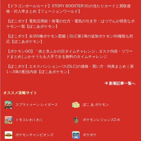
【ドラゴンボールカード】STORY BOOSTER 01の当たりカードと買取価
格・封入率まとめ【フュージョンワールド】
【ぽこポケ】電気活用術！発電の仕方・電気の引き方・はつでんが得意なポ
ケモン一覧【ぽこあポケモン】
【ぽこポケ】全355種ポケモン図鑑｜DLC第1弾の追加ポケモン50種類も対
応【ぽこあポケモン】
【ポケモンGO】「炎と氷ふかの日タイムチャレンジ」タスク内容・リワー
ドまとめ│ふかそうちを入手できる無料のタイムチャレンジ
【ぽこポケ】エキスパンションパス(DLC)の価格・買い方・特典まとめ｜第
1～3弾の配信内容【ぽこあポケモン】
新着記事一覧へ
オススメ攻略サイト
スプラトゥーン レイダース
ぽこ あ ポケモン
トモコレわくわく
ポケモンレジェンズZ-A
ポケモンチャンピオンズ
ポケポケ