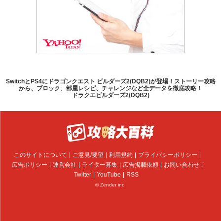
SwitchとPS4にドラゴンクエスト ビルダーズ2(DQB2)が登場！ストーリー攻略
から、ブロック、部屋レシピ、チャレンジなど全データを徹底攻略！
ドラクエビルダーズ2(DQB2)
このサイトについて
ご意見/要望
利用規約
プライバシーポリシー
広告ポリシー
運営会社
ライター募集
広告掲載依頼
お問い合わせ
Twitter
YouTube
RSS
© Zender inc.