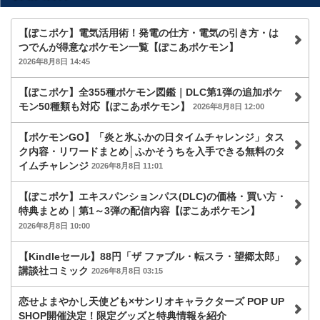
【ぽこポケ】電気活用術！発電の仕方・電気の引き方・は
つでんが得意なポケモン一覧【ぽこあポケモン】
2026年8月8日 14:45
【ぽこポケ】全355種ポケモン図鑑｜DLC第1弾の追加ポケ
モン50種類も対応【ぽこあポケモン】
2026年8月8日 12:00
【ポケモンGO】「炎と氷ふかの日タイムチャレンジ」タス
ク内容・リワードまとめ│ふかそうちを入手できる無料のタ
イムチャレンジ
2026年8月8日 11:01
【ぽこポケ】エキスパンションパス(DLC)の価格・買い方・
特典まとめ｜第1～3弾の配信内容【ぽこあポケモン】
2026年8月8日 10:00
【Kindleセール】88円「ザ ファブル・転スラ・望郷太郎」
講談社コミック
2026年8月8日 03:15
恋せよまやかし天使ども×サンリオキャラクターズ POP UP
SHOP開催決定！限定グッズと特典情報を紹介