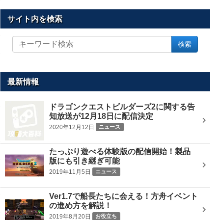
サイト内を検索
サ
検索
イ
ト
内
を
最新情報
検
索
ドラゴンクエストビルダーズ2に関する告
知放送が12月18日に配信決定
2020年12月12日
ニュース
たっぷり遊べる体験版の配信開始！製品
版にも引き継ぎ可能
2019年11月5日
ニュース
Ver1.7で船長たちに会える！方舟イベント
の進め方を解説！
2019年8月20日
お役立ち