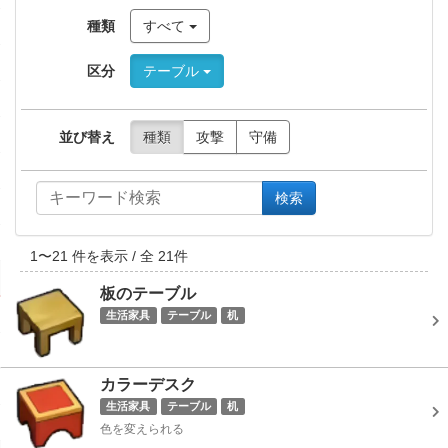
種類
すべて
区分
テーブル
並び替え
種類
攻撃
守備
検索
1
〜
21
件を表示 / 全
21
件
板のテーブル
生活家具
テーブル
机
カラーデスク
生活家具
テーブル
机
色を変えられる