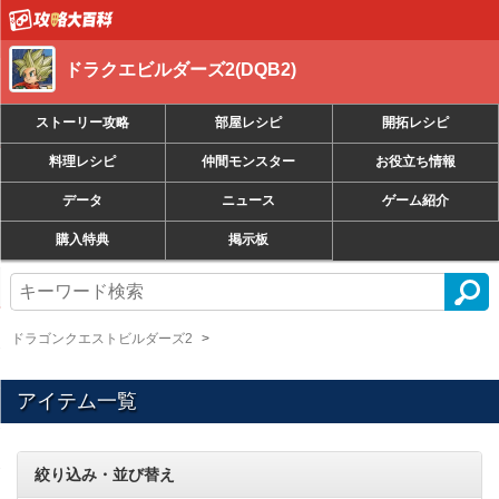
ドラクエビルダーズ2(DQB2)
ストーリー攻略
部屋レシピ
開拓レシピ
料理レシピ
仲間モンスター
お役立ち情報
データ
ニュース
ゲーム紹介
購入特典
掲示板
ドラゴンクエストビルダーズ2
アイテム一覧
絞り込み・並び替え