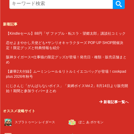
新着記事
【Kindleセール】88円「ザ ファブル・転スラ・望郷太郎」講談社コミック
恋せよまやかし天使ども×サンリオキャラクターズ POP UP SHOP開催決
定！限定グッズと特典情報を紹介
阪神タイガース×仕事猫の限定グッズが登場！発売日・種類・販売店舗まと
め
【豪華2大付録】ムーミンシール＆リトルミイエコバッグが登場！cookpad
plus 2026年秋号
にじさんじ「がんばらないボイス」「束縛ボイスVol.2」8月14日より販売開
始！期間と参加ライバーまとめ
新着記事一覧へ
オススメ攻略サイト
スプラトゥーン レイダース
ぽこ あ ポケモン