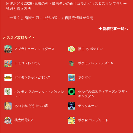
阿波おどり2026×鬼滅の刃・魔法使いの夜！コラボグッズ＆スタンプラリー
詳細と購入方法
「一番くじ 鬼滅の刃 ～上弦の弐～」再販売情報が公開
新着記事一覧へ
オススメ攻略サイト
スプラトゥーン レイダース
ぽこ あ ポケモン
トモコレわくわく
ポケモンレジェンズZ-A
ポケモンチャンピオンズ
ポケポケ
ポケモン スカーレット・バイオレ
ゼルダの伝説 ティアーズオブザ・
ット
キングダム
あつまれ どうぶつの森
デルタルーン
桃太郎電鉄2
ポケ森 コンプリート