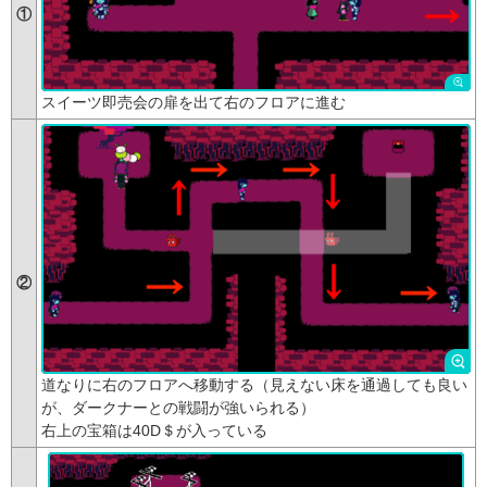
①
スイーツ即売会の扉を出て右のフロアに進む
②
道なりに右のフロアへ移動する（見えない床を通過しても良い
が、ダークナーとの戦闘が強いられる）
右上の宝箱は40D＄が入っている