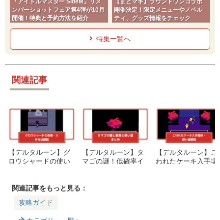
「アイドルマスター SideM」リメ
【まどマギ】ラウンドワンコラボ
ンバーショットフェア第4弾が10月
開催決定！限定メニューやノベル
開催！特典と予約方法を紹介
ティ、グッズ情報をチェック
特集一覧へ
関連記事
【デルタルーン】グ
【デルタルーン】タ
【デルタルーン】こ
ロウシャードの使い
マゴの謎！低確率イ
われたケーキ入手場
方！効果・入手方法
ベント＆隠し要素ま
所は？トップケーキ
を徹底解説
とめ｜使い道も
への修理方法も解
説！
関連記事をもっと見る：
攻略ガイド