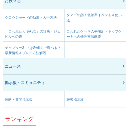
お役立ち
タマゴの謎！低確率イベント＆使い
グロウシャードの効果・入手方法
道
「こわれたカギABC」の場所・ジェ
こわれたケーキ入手場所・トップケ
ビルへの道
ーキへの修理方法解説
チャプター3・4はSwitchで遊べる？
最新情報＆プレイ方法解説！
ニュース
掲示板・コミュニティ
攻略・質問掲示板
雑談掲示板
ランキング