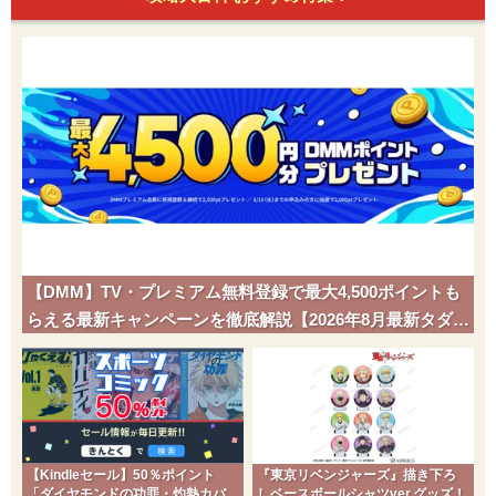
【DMM】TV・プレミアム無料登録で最大4,500ポイントも
らえる最新キャンペーンを徹底解説【2026年8月最新タダポ
チ】
【Kindleセール】50％ポイント
『東京リベンジャーズ』描き下ろ
「ダイヤモンドの功罪・灼熱カバ
しベースボールシャツver.グッズ！