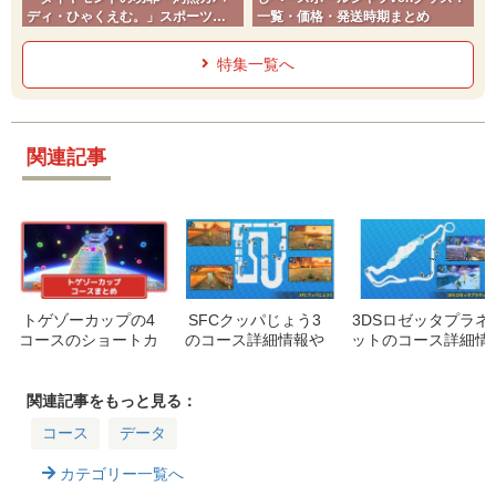
ディ・ひゃくえむ。」スポーツコ
一覧・価格・発送時期まとめ
ミック
特集一覧へ
関連記事
トゲゾーカップの4
SFCクッパじょう3
3DSロゼッタプラネ
コースのショートカ
のコース詳細情報や
ットのコース詳細情
ット位置とコース詳
ショートカットポイ
報やショートカット
細まとめ
ント解説
ポイント解説
関連記事をもっと見る：
コース
データ
カテゴリー一覧へ