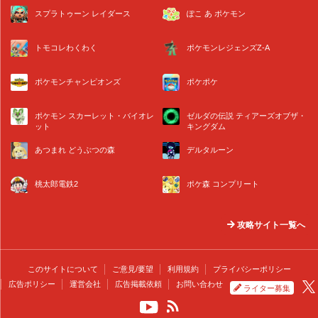
スプラトゥーン レイダース
ぽこ あ ポケモン
トモコレわくわく
ポケモンレジェンズZ-A
ポケモンチャンピオンズ
ポケポケ
ポケモン スカーレット・バイオレ
ゼルダの伝説 ティアーズオブザ・
ット
キングダム
あつまれ どうぶつの森
デルタルーン
桃太郎電鉄2
ポケ森 コンプリート
攻略サイト一覧へ
このサイトについて
ご意見/要望
利用規約
プライバシーポリシー
広告ポリシー
運営会社
広告掲載依頼
お問い合わせ
ライター募集