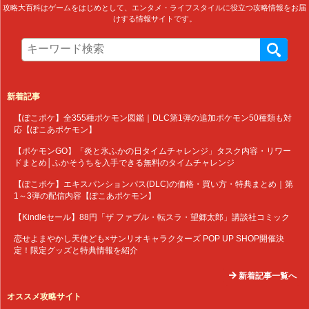
攻略大百科はゲームをはじめとして、エンタメ・ライフスタイルに役立つ攻略情報をお届
けする情報サイトです。
新着記事
【ぽこポケ】全355種ポケモン図鑑｜DLC第1弾の追加ポケモン50種類も対
応【ぽこあポケモン】
【ポケモンGO】「炎と氷ふかの日タイムチャレンジ」タスク内容・リワー
ドまとめ│ふかそうちを入手できる無料のタイムチャレンジ
【ぽこポケ】エキスパンションパス(DLC)の価格・買い方・特典まとめ｜第
1～3弾の配信内容【ぽこあポケモン】
【Kindleセール】88円「ザ ファブル・転スラ・望郷太郎」講談社コミック
恋せよまやかし天使ども×サンリオキャラクターズ POP UP SHOP開催決
定！限定グッズと特典情報を紹介
新着記事一覧へ
オススメ攻略サイト