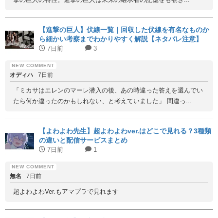
【進撃の巨人】伏線一覧｜回収した伏線を有名なものか
ら細かい考察までわかりやすく解説【ネタバレ注意】
7日前
3
オディハ
7日前
「ミカサはエレンのマーレ潜入の後、あの時違った答えを選んでい
たら何か違ったのかもしれない、と考えていました」 間違っ...
【よわよわ先生】超よわよわver.はどこで見れる？3種類
の違いと配信サービスまとめ
7日前
1
無名
7日前
超よわよわVer.もアマプラで見れます