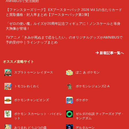
AMNIBUSで受注開始
【ファンスターズリーグ】 EXブースターパック 2026 Vol.1の当たりカード
と買取価格・封入率まとめ【ブースターパック第1弾】
「ゼロの使い魔」ルイズが20周年記念フィギュアに！ノンスケールと等身
大胸像が登場！
TVアニメ「きみが死ぬまで恋をしたい」のオリジナルグッズがAMNIBUSで
予約受付中｜ラインナップまとめ
新着記事一覧へ
オススメ攻略サイト
スプラトゥーン レイダース
ぽこ あ ポケモン
トモコレわくわく
ポケモンレジェンズZ-A
ポケモンチャンピオンズ
ポケポケ
ポケモン スカーレット・バイオレ
ゼルダの伝説 ティアーズオブザ・
ット
キングダム
あつまれ どうぶつの森
デルタルーン