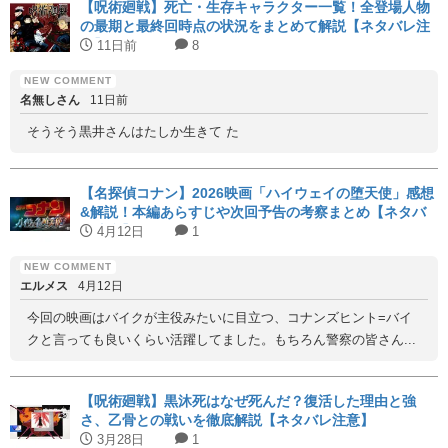
【呪術廻戦】死亡・生存キャラクター一覧！全登場人物
の最期と最終回時点の状況をまとめて解説【ネタバレ注
意】
11日前
8
名無しさん
11日前
そうそう黒井さんはたしか生きて た
【名探偵コナン】2026映画「ハイウェイの堕天使」感想
&解説！本編あらすじや次回予告の考察まとめ【ネタバ
レ注意】
4月12日
1
エルメス
4月12日
今回の映画はバイクが主役みたいに目立つ、コナンズヒント=バイ
クと言っても良いくらい活躍してました。もちろん警察の皆さん...
【呪術廻戦】黒沐死はなぜ死んだ？復活した理由と強
さ、乙骨との戦いを徹底解説【ネタバレ注意】
3月28日
1