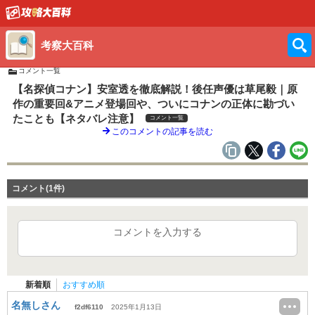
考察大百科
コメント一覧
【名探偵コナン】安室透を徹底解説！後任声優は草尾毅｜原
作の重要回&アニメ登場回や、ついにコナンの正体に勘づい
たことも【ネタバレ注意】
コメント一覧
このコメントの記事を読む
コメント(1件)
コメントを入力する
新着順
おすすめ順
名無しさん
f2df6110
2025年1月13日