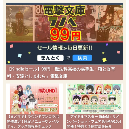
【Kindleセール】99円「魔法科高校の劣等生・狼と香辛
料・安達としまむら」電撃文庫
【まどマギ】ラウンドワンコラボ
「アイドルマスター SideM」リメ
開催決定！限定メニューやノベル
ンバーショットフェア第4弾が10月
ティ、グッズ情報をチェック
開催！特典と予約方法を紹介