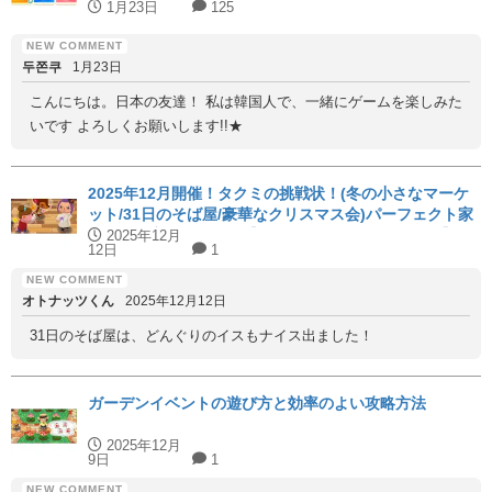
1月23日
125
두쫀쿠
1月23日
こんにちは。日本の友達！ 私は韓国人で、一緒にゲームを楽しみた
いです よろしくお願いします!!★
2025年12月開催！タクミの挑戦状！(冬の小さなマーケ
ット/31日のそば屋/豪華なクリスマス会)パーフェクト家
具と代用家具を紹介！【ハッピーホームアカデミー】
2025年12月
12日
1
オトナッツくん
2025年12月12日
31日のそば屋は、どんぐりのイスもナイス出ました！
ガーデンイベントの遊び方と効率のよい攻略方法
2025年12月
9日
1