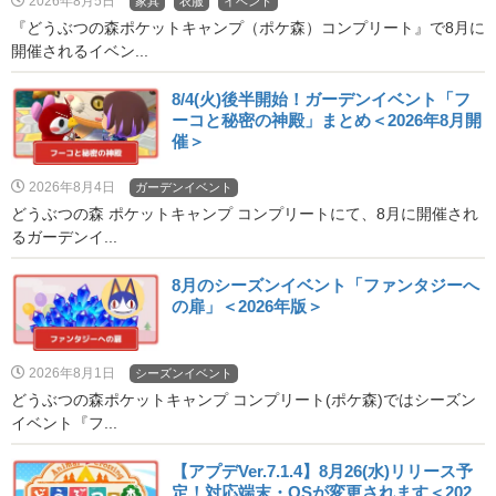
2026年8月5日
家具
衣服
イベント
『どうぶつの森ポケットキャンプ（ポケ森）コンプリート』で8月に
開催されるイベン...
8/4(火)後半開始！ガーデンイベント「フ
ーコと秘密の神殿」まとめ＜2026年8月開
催＞
2026年8月4日
ガーデンイベント
どうぶつの森 ポケットキャンプ コンプリートにて、8月に開催され
るガーデンイ...
8月のシーズンイベント「ファンタジーへ
の扉」＜2026年版＞
2026年8月1日
シーズンイベント
どうぶつの森ポケットキャンプ コンプリート(ポケ森)ではシーズン
イベント『フ...
【アプデVer.7.1.4】8月26(水)リリース予
定！対応端末・OSが変更されます＜202