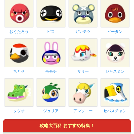
おくたろう
ビス
ガンテツ
ピータン
ちとせ
モモチ
サリー
ジャスミン
タツオ
ジュリア
アンソニー
セバスチャン
攻略大百科 おすすめ特集！