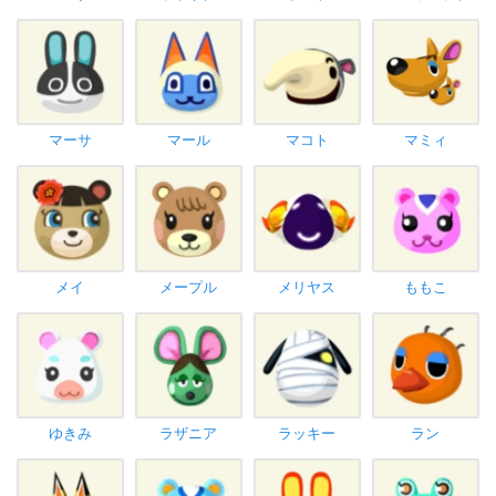
マーサ
マール
マコト
マミィ
メイ
メープル
メリヤス
ももこ
ゆきみ
ラザニア
ラッキー
ラン