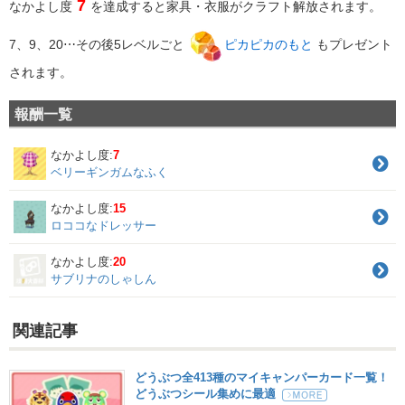
7
なかよし度
を達成すると家具・衣服がクラフト解放されます。
7、9、20⋯その後5レベルごと
ピカピカのもと
もプレゼント
されます。
報酬一覧
なかよし度:
7
ベリーギンガムなふく
なかよし度:
15
ロココなドレッサー
なかよし度:
20
サブリナのしゃしん
関連記事
どうぶつ全413種のマイキャンパーカード一覧！
どうぶつシール集めに最適