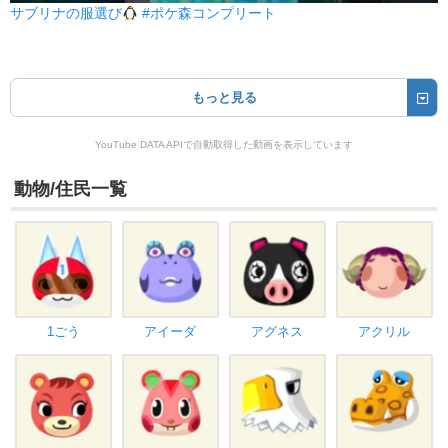
サブリナの服選び
#ポケ森コンプリート
もっと見る
YouTube DATA APIで自動取得した動画を表示しています
動物/住民一覧
1ごう
アイーダ
アグネス
アクリル