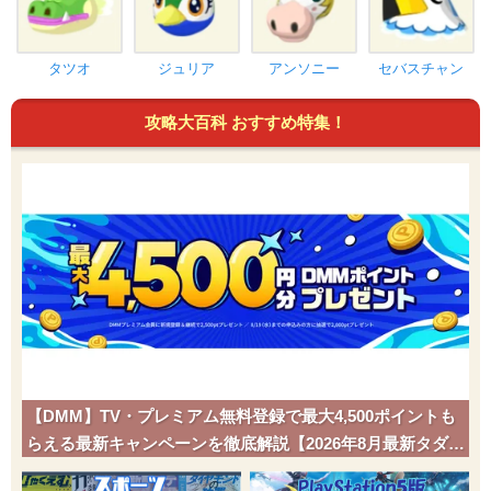
タツオ
ジュリア
アンソニー
セバスチャン
攻略大百科 おすすめ特集！
【DMM】TV・プレミアム無料登録で最大4,500ポイントも
らえる最新キャンペーンを徹底解説【2026年8月最新タダポ
チ】