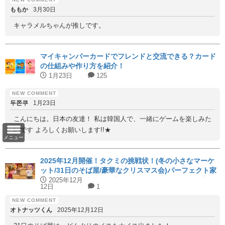
ももか
3月30日
キャラメルちゃんが推しです。
マイキャンパーカードでフレンドと交流できる？カード
の仕組みや作り方を紹介！
1月23日
125
두쫀쿠
1月23日
こんにちは。日本の友達！ 私は韓国人で、一緒にゲームを楽しみた
いです よろしくお願いします!!★
メニュー
2025年12月開催！タクミの挑戦状！(冬の小さなマーケ
ット/31日のそば屋/豪華なクリスマス会)パーフェクト家
具と代用家具を紹介！【ハッピーホームアカデミー】
2025年12月
12日
1
オトナッツくん
2025年12月12日