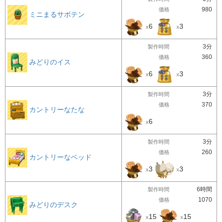
980
価格
ミニまるサボテン
6
3
x
x
3分
製作時間
360
価格
みどりのイス
6
3
x
x
3分
製作時間
370
価格
カントリーなたな
6
x
3分
製作時間
260
価格
カントリーなベッド
3
3
x
x
6時間
製作時間
1070
価格
みどりのデスク
15
15
x
x