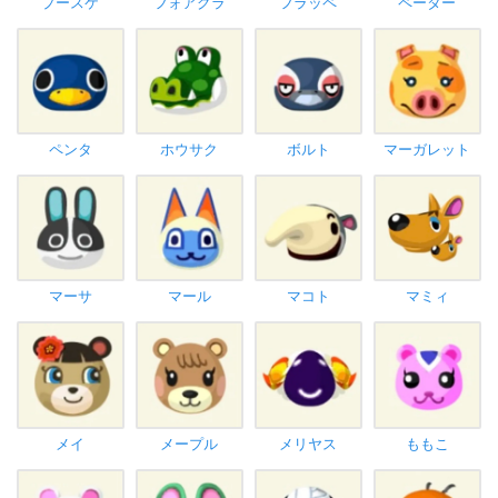
プースケ
フォアグラ
フラッペ
ペーター
ペンタ
ホウサク
ボルト
マーガレット
マーサ
マール
マコト
マミィ
メイ
メープル
メリヤス
ももこ