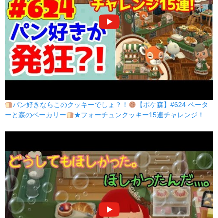
パン好きならこのクッキーでしょ？！
【ポケ森】#624 ペータ
ーと森のベーカリー
★フォーチュンクッキー15連チャレンジ！