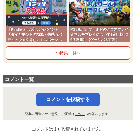
【Kindleセール】50％ポイント
PS5版パルワールドのクロスプレイ
「ダイヤモンドの功罪・灼熱カバ
＆マルチプレイについて解説【202
ディ・ひゃくえむ。」スポーツコ
6.7更新】【ゲーサバ大百科】
ミック
特集一覧へ
コメント一覧
コメントを投稿する
記事の間違いやご意見・ご要望は
こちら
へお願いします。
コメントはまだ投稿されていません。