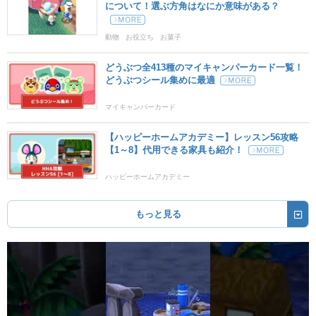
について！選ぶ方角はなにか意味がある？
動物
お役立ち
お菓子
どうぶつ全413種のマイキャンパーカード一覧！
どうぶつシール集めに最適
マイキャンパーカード
【ハッピーホームアカデミー】レッスン56攻略
【1～8】代用できる家具も紹介！
ハッピーホームアカデミー
もっと見る