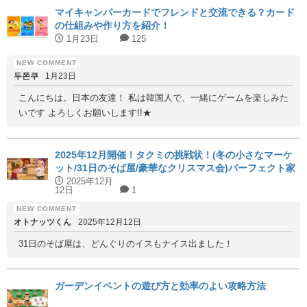
マイキャンパーカードでフレンドと交流できる？カード
の仕組みや作り方を紹介！
1月23日
125
두쫀쿠
1月23日
こんにちは。日本の友達！ 私は韓国人で、一緒にゲームを楽しみた
いです よろしくお願いします!!★
2025年12月開催！タクミの挑戦状！(冬の小さなマーケ
ット/31日のそば屋/豪華なクリスマス会)パーフェクト家
具と代用家具を紹介！【ハッピーホームアカデミー】
2025年12月
12日
1
オトナッツくん
2025年12月12日
31日のそば屋は、どんぐりのイスもナイス出ました！
ガーデンイベントの遊び方と効率のよい攻略方法