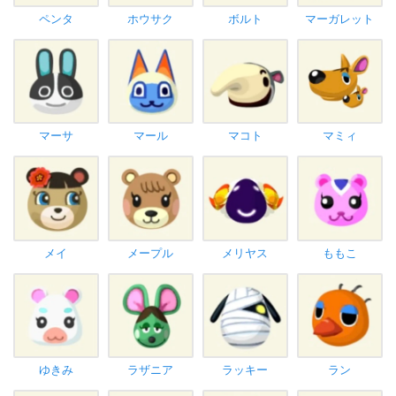
ペンタ
ホウサク
ボルト
マーガレット
マーサ
マール
マコト
マミィ
メイ
メープル
メリヤス
ももこ
ゆきみ
ラザニア
ラッキー
ラン