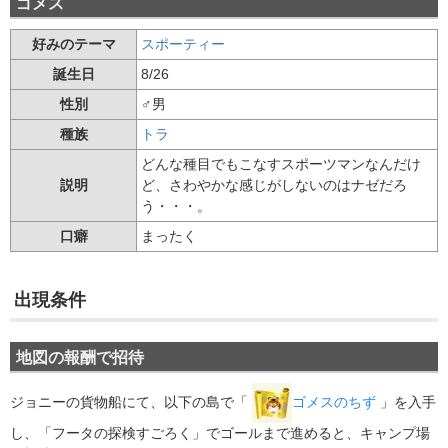
ゴメス
好みのテーマ
スポーティー
誕生日
8/26
性別
♂男
種族
トラ
どんな種目でもこなすスポーツマンなんだけ
説明
ど、さわやかな感じがしないのはナゼだろ
う・・・。
口癖
まったく
出現条件
地図の報酬で招待
ジョニーの貨物船にて、以下の島で「
ゴメスのちず
」を入手
し、「フータの探検すごろく」でゴールまで進めると、キャンプ場