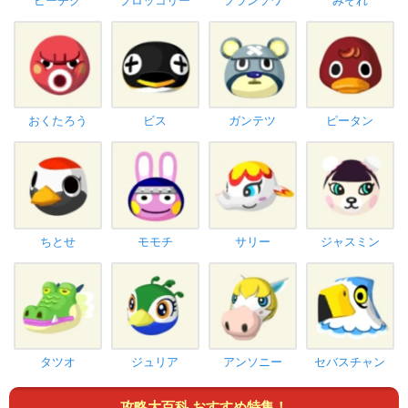
ピーチク
ブロッコリー
フランソワ
みぞれ
おくたろう
ビス
ガンテツ
ピータン
ちとせ
モモチ
サリー
ジャスミン
タツオ
ジュリア
アンソニー
セバスチャン
攻略大百科 おすすめ特集！