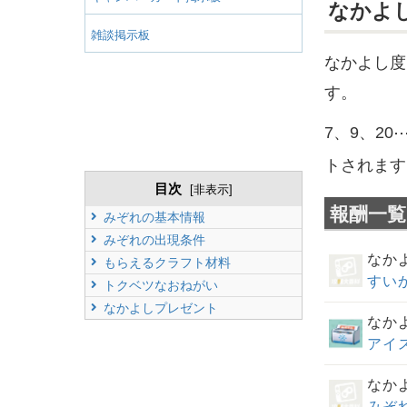
なかよ
雑談掲示板
なかよし度
す。
7、9、2
トされます
目次
[
非表示
]
報酬一覧
みぞれの
基本情報
みぞれの
出現条件
なか
もらえるクラフト材料
すい
トクベツなおねがい
なかよしプレゼント
なか
アイ
なか
みぞ