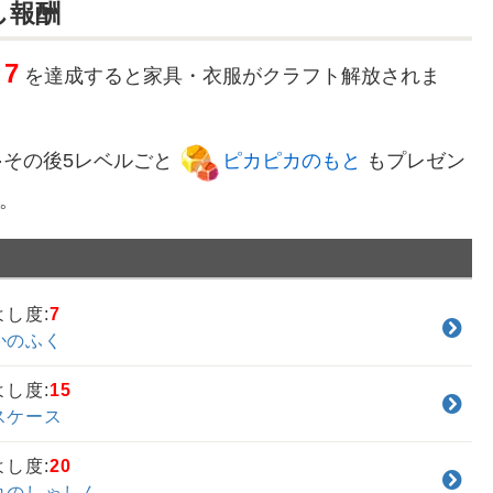
し報酬
7
を達成すると家具・衣服がクラフト解放されま
0⋯その後5レベルごと
ピカピカのもと
もプレゼン
。
よし度:
7
かのふく
よし度:
15
スケース
よし度:
20
れのしゃしん