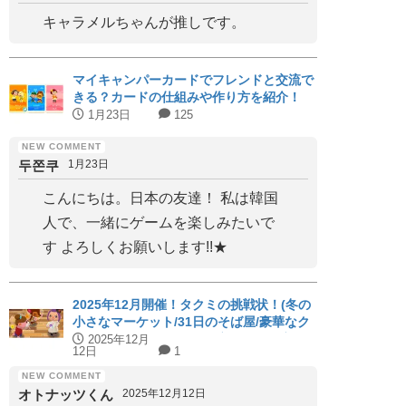
キャラメルちゃんが推しです。
マイキャンパーカードでフレンドと交流で
きる？カードの仕組みや作り方を紹介！
1月23日
125
두쫀쿠
1月23日
こんにちは。日本の友達！ 私は韓国
人で、一緒にゲームを楽しみたいで
す よろしくお願いします!!★
2025年12月開催！タクミの挑戦状！(冬の
小さなマーケット/31日のそば屋/豪華なク
リスマス会)パーフェクト家具と代用家具
2025年12月
12日
1
を紹介！【ハッピーホームアカデミー】
オトナッツくん
2025年12月12日