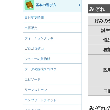
基本の遊び方
みぞれ
日付変更時間
好みの
出張販売
誕生
フォーチュンクッキー
性
ゴロゴロ鉱山
種
ジョニーの貨物船
フータの探検スゴロク
説
エピソード
リーフストーン
口
コンプリートチケット
みぞれ