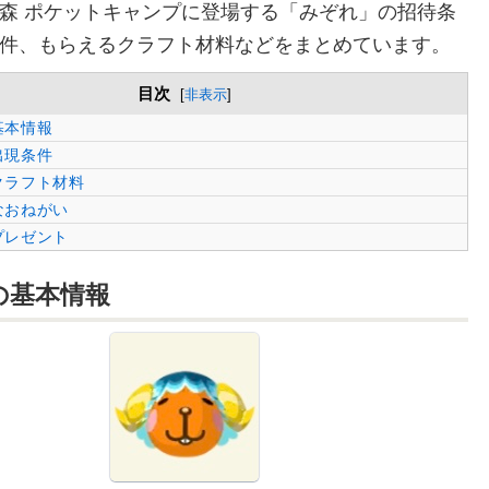
森 ポケットキャンプに登場する「みぞれ」の招待条
件、もらえるクラフト材料などをまとめています。
目次
[
非表示
]
基本情報
出現条件
クラフト材料
なおねがい
プレゼント
の
基本情報