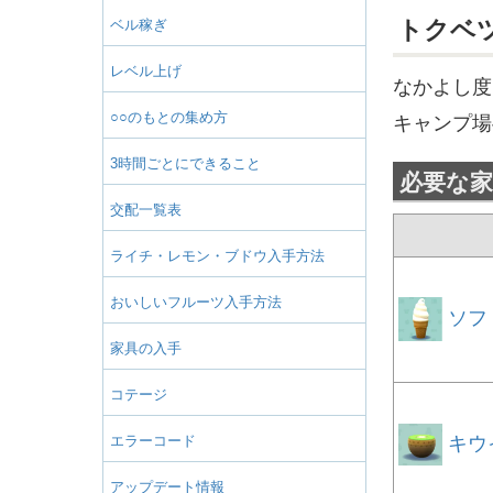
トクベ
ベル稼ぎ
レベル上げ
なかよし度
○○のもとの集め方
キャンプ場
3時間ごとにできること
必要な家
交配一覧表
ライチ・レモン・ブドウ入手方法
おいしいフルーツ入手方法
ソフ
家具の入手
コテージ
エラーコード
キウ
アップデート情報