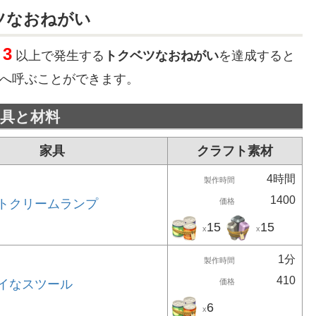
ツなおねがい
3
以上で発生する
トクベツなおねがい
を達成すると
へ呼ぶことができます。
具と材料
家具
クラフト素材
4時間
製作時間
1400
トクリームランプ
価格
15
15
x
x
1分
製作時間
410
イなスツール
価格
6
x