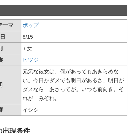
テーマ
ポップ
日
8/15
別
♀女
族
ヒツジ
元気な彼女は、何があってもあきらめな
い。今日がダメでも明日があるさ、明日が
明
ダメなら あさってが。いつも前向き。そ
れが みぞれ。
癖
イシシ
の
出現条件