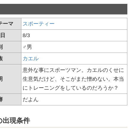
テーマ
スポーティー
日
8/3
別
♂男
族
カエル
意外な事にスポーツマン。カエルのくせに
明
生意気だけど、そこがまた憎めない。本当
にトレーニングをしているのだろうか？
癖
だよん
の
出現条件