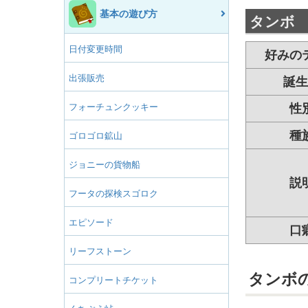
基本の遊び方
タンボ
日付変更時間
好みの
出張販売
誕生
フォーチュンクッキー
性
種
ゴロゴロ鉱山
ジョニーの貨物船
説
フータの探検スゴロク
エピソード
口
リーフストーン
タンボ
コンプリートチケット