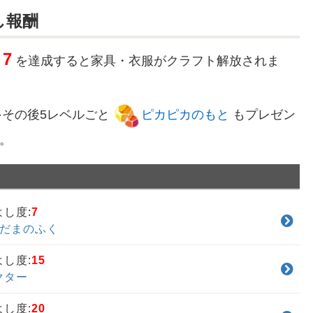
し報酬
7
を達成すると家具・衣服がクラフト解放されま
0⋯その後5レベルごと
ピカピカのもと
もプレゼン
。
よし度:
7
んだまのふく
よし度:
15
クター
よし度:
20