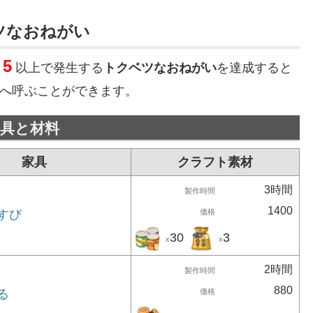
ツなおねがい
5
以上で発生する
トクベツなおねがい
を達成すると
へ呼ぶことができます。
具と材料
家具
クラフト素材
3時間
製作時間
1400
すび
価格
30
3
x
x
2時間
製作時間
880
る
価格