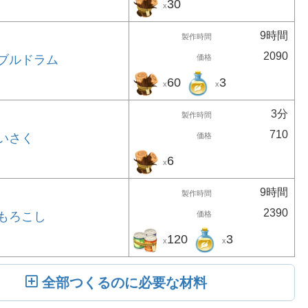
30
x
9時間
製作時間
2090
ブルドラム
価格
60
3
x
x
3分
製作時間
710
いさく
価格
6
x
9時間
製作時間
2390
もろこし
価格
120
3
x
x
全部つくるのに必要な材料