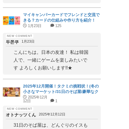
マイキャンパーカードでフレンドと交流で
きる？カードの仕組みや作り方を紹介！
1月23日
125
두쫀쿠
1月23日
こんにちは。日本の友達！ 私は韓国
人で、一緒にゲームを楽しみたいで
す よろしくお願いします!!★
2025年12月開催！タクミの挑戦状！(冬の
小さなマーケット/31日のそば屋/豪華なク
リスマス会)パーフェクト家具と代用家具
2025年12月
12日
1
を紹介！【ハッピーホームアカデミー】
オトナッツくん
2025年12月12日
31日のそば屋は、どんぐりのイスも