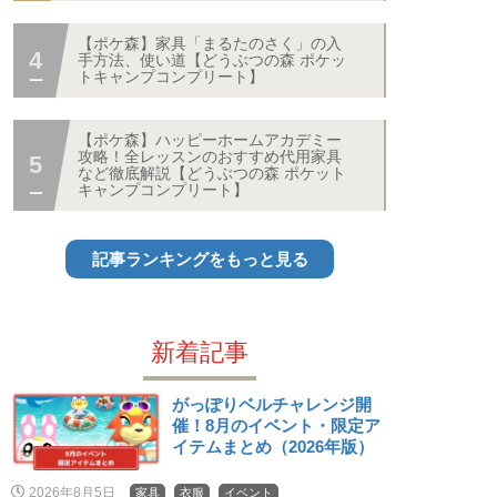
【ポケ森】家具「まるたのさく」の入
手方法、使い道【どうぶつの森 ポケッ
トキャンプコンプリート】
【ポケ森】ハッピーホームアカデミー
攻略！全レッスンのおすすめ代用家具
など徹底解説【どうぶつの森 ポケット
キャンプコンプリート】
記事ランキングをもっと見る
新着記事
がっぽりベルチャレンジ開
催！8月のイベント・限定ア
イテムまとめ（2026年版）
2026年8月5日
家具
衣服
イベント