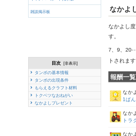
なかよ
雑談掲示板
なかよし度
す。
7、9、2
トされます
目次
[
非表示
]
タンボの
基本情報
報酬一覧
タンボの
出現条件
もらえるクラフト材料
なか
トクベツなおねがい
1ば
なかよしプレゼント
なか
トラ
なか