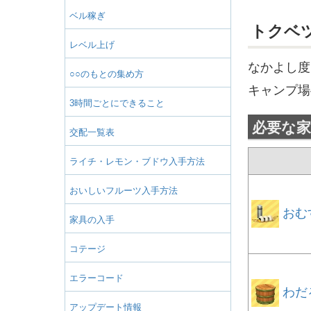
ベル稼ぎ
トクベ
レベル上げ
なかよし度
○○のもとの集め方
キャンプ場
3時間ごとにできること
必要な家
交配一覧表
ライチ・レモン・ブドウ入手方法
おいしいフルーツ入手方法
おむ
家具の入手
コテージ
エラーコード
わだ
アップデート情報