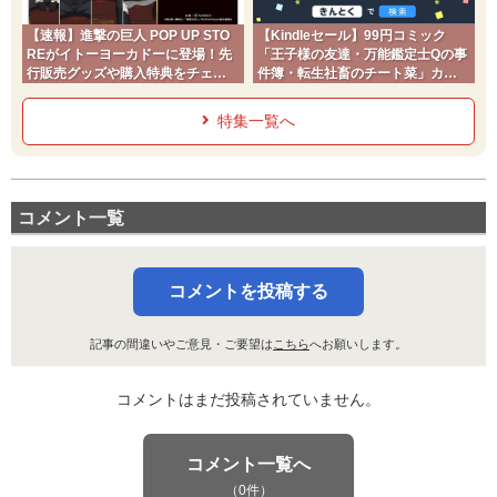
【速報】進撃の巨人 POP UP STO
【Kindleセール】99円コミック
REがイトーヨーカドーに登場！先
「王子様の友達・万能鑑定士Qの事
行販売グッズや購入特典をチェッ
件簿・転生社畜のチート菜」カド
ク
コミ2026夏
特集一覧へ
コメント一覧
コメントを投稿する
記事の間違いやご意見・ご要望は
こちら
へお願いします。
コメントはまだ投稿されていません。
コメント一覧へ
（0件）