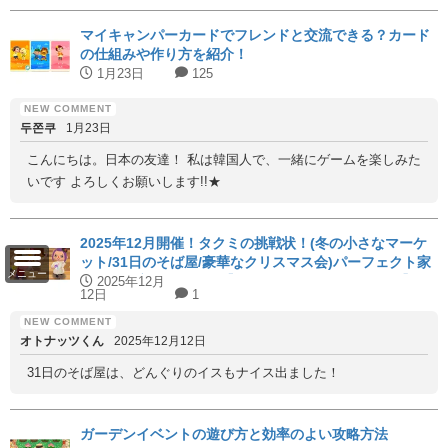
マイキャンパーカードでフレンドと交流できる？カード
の仕組みや作り方を紹介！
1月23日
125
두쫀쿠
1月23日
こんにちは。日本の友達！ 私は韓国人で、一緒にゲームを楽しみた
いです よろしくお願いします!!★
2025年12月開催！タクミの挑戦状！(冬の小さなマーケ
ット/31日のそば屋/豪華なクリスマス会)パーフェクト家
メニュー
具と代用家具を紹介！【ハッピーホームアカデミー】
2025年12月
12日
1
オトナッツくん
2025年12月12日
31日のそば屋は、どんぐりのイスもナイス出ました！
ガーデンイベントの遊び方と効率のよい攻略方法