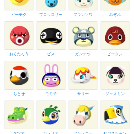
ピーチク
ブロッコリー
フランソワ
みぞれ
おくたろう
ビス
ガンテツ
ピータン
ちとせ
モモチ
サリー
ジャスミン
タツオ
ジュリア
アンソニー
セバスチャン