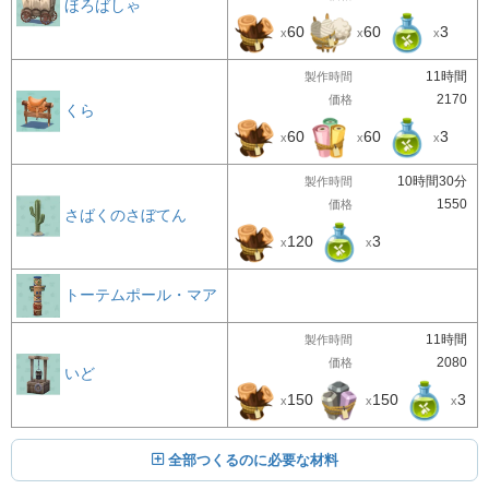
ほろばしゃ
60
60
3
x
x
x
11時間
製作時間
2170
価格
くら
60
60
3
x
x
x
10時間30分
製作時間
1550
価格
さばくのさぼてん
120
3
x
x
トーテムポール・マア
11時間
製作時間
2080
価格
いど
150
150
3
x
x
x
全部つくるのに必要な材料