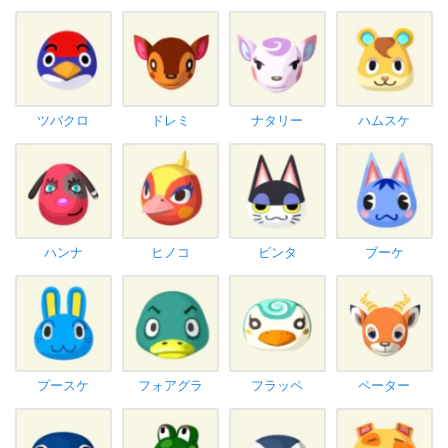
ツバクロ
ドレミ
ナタリー
ハムスケ
ハンナ
ヒノコ
ビンタ
ブーケ
プースケ
フォアグラ
フラッペ
ペーター