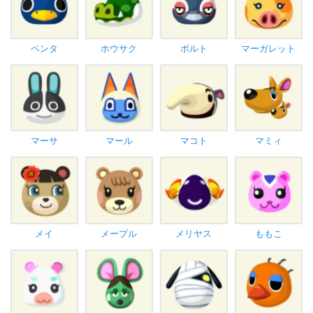
ペンタ
ホウサク
ボルト
マーガレット
マーサ
マール
マコト
マミィ
メイ
メープル
メリヤス
ももこ