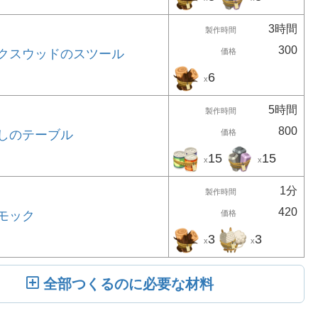
3時間
製作時間
300
クスウッドのスツール
価格
6
x
5時間
製作時間
800
しのテーブル
価格
15
15
x
x
1分
製作時間
420
モック
価格
3
3
x
x
全部つくるのに必要な材料