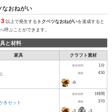
ツなおねがい
3
以上で発生する
トクベツなおねがい
を達成すると
へ呼ぶことができます。
具と材料
家具
クラフト素材
1分
製作時間
430
エ
価格
6
x
1時間
製作時間
370
かきセット
価格
3
3
x
x