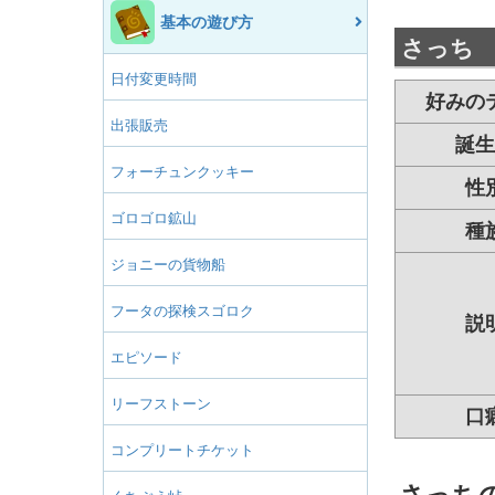
基本の遊び方
さっち
日付変更時間
好みの
出張販売
誕生
フォーチュンクッキー
性
ゴロゴロ鉱山
種
ジョニーの貨物船
フータの探検スゴロク
説
エピソード
リーフストーン
口
コンプリートチケット