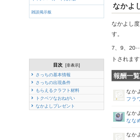
なかよ
雑談掲示板
なかよし度
す。
7、9、2
トされます
目次
[
非表示
]
さっちの
基本情報
報酬一覧
さっちの
出現条件
もらえるクラフト材料
なか
トクベツなおねがい
フラ
なかよしプレゼント
なか
なな
なか