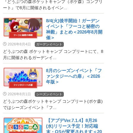
『どうぶつの森ポケットキャンプ（ポケ森）コンプリ
ート』で8月に開催されるイベン...
8/4(火)後半開始！ガーデン
イベント「フーコと秘密の
神殿」まとめ＜2026年8月開
催＞
2026年8月4日
ガーデンイベント
どうぶつの森 ポケットキャンプ コンプリートにて、8
月に開催されるガーデンイ...
8月のシーズンイベント「フ
ァンタジーへの扉」＜2026
年版＞
2026年8月1日
シーズンイベント
どうぶつの森ポケットキャンプ コンプリート(ポケ森)
ではシーズンイベント『フ...
【アプデVer.7.1.4】8月26
(水)リリース予定！対応端
末・OSが変更されます＜20