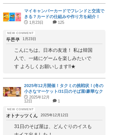
マイキャンパーカードでフレンドと交流で
きる？カードの仕組みや作り方を紹介！
1月23日
125
두쫀쿠
1月23日
こんにちは。日本の友達！ 私は韓国
人で、一緒にゲームを楽しみたいで
す よろしくお願いします!!★
2025年12月開催！タクミの挑戦状！(冬の
小さなマーケット/31日のそば屋/豪華なク
リスマス会)パーフェクト家具と代用家具
2025年12月
12日
1
を紹介！【ハッピーホームアカデミー】
オトナッツくん
2025年12月12日
31日のそば屋は、どんぐりのイスも
ナイス出ました！