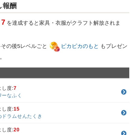
し報酬
7
を達成すると家具・衣服がクラフト解放されま
0⋯その後5レベルごと
ピカピカのもと
もプレゼン
。
よし度:
7
ワーなふく
よし度:
15
めドラムせんたくき
よし度:
20