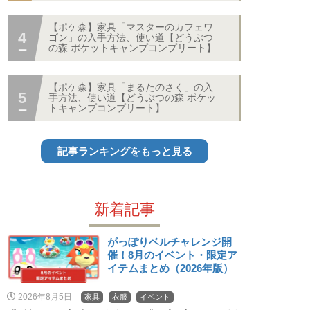
【ポケ森】家具「マスターのカフェワ
ゴン」の入手方法、使い道【どうぶつ
の森 ポケットキャンプコンプリート】
【ポケ森】家具「まるたのさく」の入
手方法、使い道【どうぶつの森 ポケッ
トキャンプコンプリート】
記事ランキングをもっと見る
新着記事
がっぽりベルチャレンジ開
催！8月のイベント・限定ア
イテムまとめ（2026年版）
2026年8月5日
家具
衣服
イベント