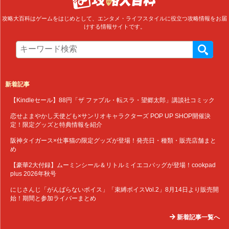
攻略大百科はゲームをはじめとして、エンタメ・ライフスタイルに役立つ攻略情報をお届
けする情報サイトです。
新着記事
【Kindleセール】88円「ザ ファブル・転スラ・望郷太郎」講談社コミック
恋せよまやかし天使ども×サンリオキャラクターズ POP UP SHOP開催決
定！限定グッズと特典情報を紹介
阪神タイガース×仕事猫の限定グッズが登場！発売日・種類・販売店舗まと
め
【豪華2大付録】ムーミンシール＆リトルミイエコバッグが登場！cookpad
plus 2026年秋号
にじさんじ「がんばらないボイス」「束縛ボイスVol.2」8月14日より販売開
始！期間と参加ライバーまとめ
新着記事一覧へ