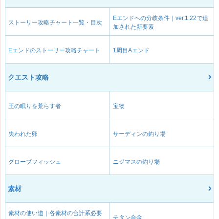
Eエンドへの分岐条件｜ver.1.22で追
ストーリー攻略チャート一覧・目次
加された新要素
Eエンドのストーリー攻略チャート
1周目Aエンド
クエスト攻略
王の眠りを荒らす者
宝物
失われた卵
サーディンの釣り場
グローブフィッシュ
ニジマスの釣り場
素材
素材の使い道｜各素材の合計系必要
チタン合金