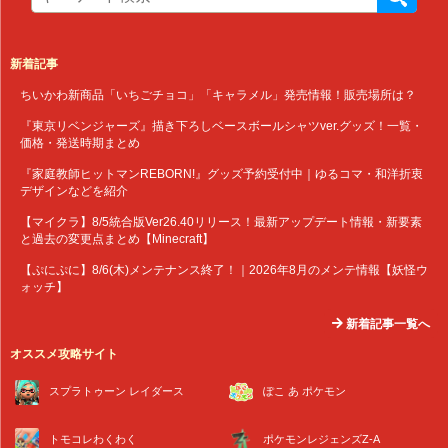
新着記事
ちいかわ新商品「いちごチョコ」「キャラメル」発売情報！販売場所は？
『東京リベンジャーズ』描き下ろしベースボールシャツver.グッズ！一覧・
価格・発送時期まとめ
『家庭教師ヒットマンREBORN!』グッズ予約受付中｜ゆるコマ・和洋折衷
デザインなどを紹介
【マイクラ】8/5統合版Ver26.40リリース！最新アップデート情報・新要素
と過去の変更点まとめ【Minecraft】
【ぷにぷに】8/6(木)メンテナンス終了！｜2026年8月のメンテ情報【妖怪ウ
ォッチ】
新着記事一覧へ
オススメ攻略サイト
スプラトゥーン レイダース
ぽこ あ ポケモン
トモコレわくわく
ポケモンレジェンズZ-A