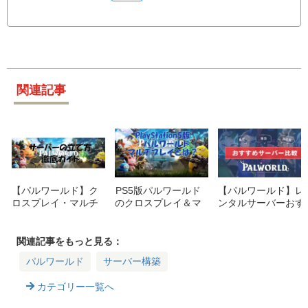
関連記事
【パルワールド】ク
PS5版パルワールド
【パルワールド】レ
ロスプレイ・マルチ
のクロスプレイ＆マ
ンタルサーバーおす
プレイ用サーバーの
ルチプレイについて
すめ5選｜PS5・Xbo
立て方を徹底解説｜
解説【2026.7更新】
x対応と料金を比較
サーバー構築ガイド
関連記事をもっと見る：
【palworld】
パルワールド
サーバー構築
カテゴリー一覧へ