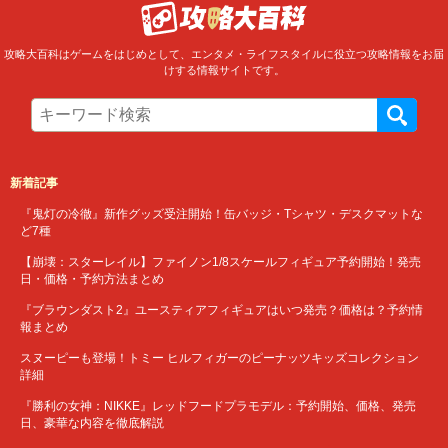
攻略大百科はゲームをはじめとして、エンタメ・ライフスタイルに役立つ攻略情報をお届
けする情報サイトです。
新着記事
『鬼灯の冷徹』新作グッズ受注開始！缶バッジ・Tシャツ・デスクマットな
ど7種
【崩壊：スターレイル】ファイノン1/8スケールフィギュア予約開始！発売
日・価格・予約方法まとめ
『ブラウンダスト2』ユースティアフィギュアはいつ発売？価格は？予約情
報まとめ
スヌーピーも登場！トミー ヒルフィガーのピーナッツキッズコレクション
詳細
『勝利の女神：NIKKE』レッドフードプラモデル：予約開始、価格、発売
日、豪華な内容を徹底解説