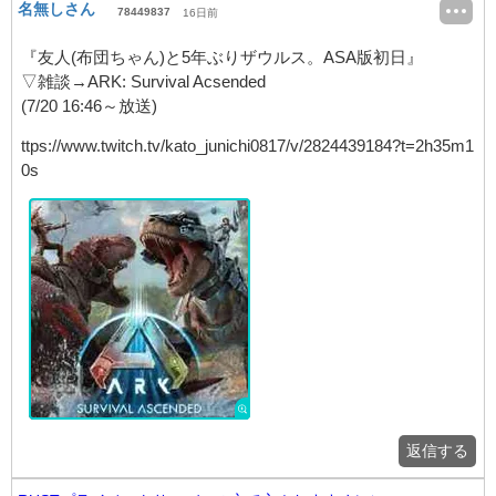
名無しさん
78449837
16日前
『友人(布団ちゃん)と5年ぶりザウルス。ASA版初日』
▽雑談→ARK: Survival Acsended
(7/20 16:46～放送)
ttps://www.twitch.tv/kato_junichi0817/v/2824439184?t=2h35m1
0s
返信する