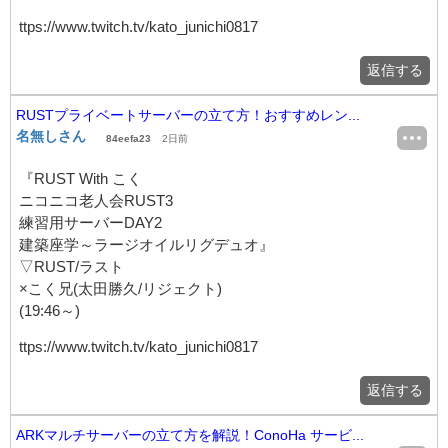
ttps://www.twitch.tv/kato_junichi0817
返信する
RUSTプライベートサーバーの立て方！おすすめレン...
名無しさん
84eefa23
2日前
『RUST With こく
ニコニコ老人会RUST3
練習用サーバーDAY2
建築座学～ラージオイルリグデュオ』
▽RUST/ラスト
×こく兄(太田勝久/リジェクト)
(19:46～)
ttps://www.twitch.tv/kato_junichi0817
返信する
ARKマルチサーバーの立て方を解説！ConoHa サービ...