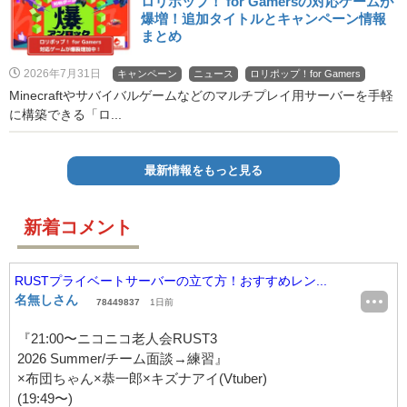
ロリポップ！ for Gamersの対応ゲームが
爆増！追加タイトルとキャンペーン情報
まとめ
2026年7月31日
キャンペーン
ニュース
ロリポップ！for Gamers
Minecraftやサバイバルゲームなどのマルチプレイ用サーバーを手軽
に構築できる「ロ...
最新情報をもっと見る
新着コメント
RUSTプライベートサーバーの立て方！おすすめレン...
名無しさん
78449837
1日前
『21:00〜ニコニコ老人会RUST3
2026 Summer/チーム面談→練習』
×布団ちゃん×恭一郎×キズナアイ(Vtuber)
(19:49〜)