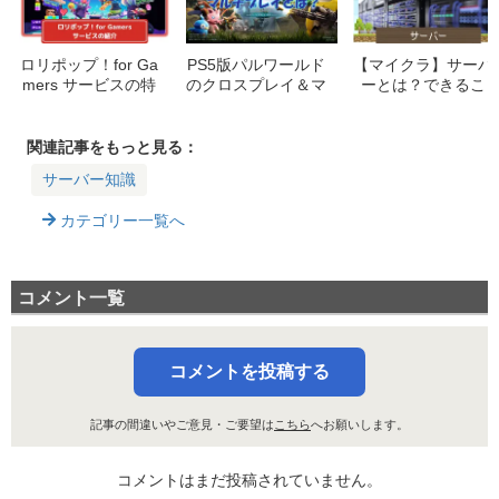
ロリポップ！for Ga
PS5版パルワールド
【マイクラ】サーバ
mers サービスの特
のクロスプレイ＆マ
ーとは？できるこ
徴や対応ゲーム等を
ルチプレイについて
と・種類・立て方ま
紹介
解説【2026.7更新】
で初心者向けに解説
関連記事をもっと見る：
サーバー知識
カテゴリー一覧へ
コメント一覧
コメントを投稿する
記事の間違いやご意見・ご要望は
こちら
へお願いします。
コメントはまだ投稿されていません。