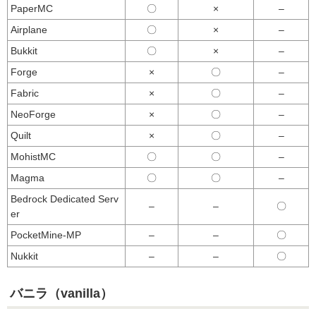
PaperMC
〇
×
–
Airplane
〇
×
–
Bukkit
〇
×
–
Forge
×
〇
–
Fabric
×
〇
–
NeoForge
×
〇
–
Quilt
×
〇
–
MohistMC
〇
〇
–
Magma
〇
〇
–
Bedrock Dedicated Serv
–
–
〇
er
PocketMine-MP
–
–
〇
Nukkit
–
–
〇
バニラ（
vanilla）