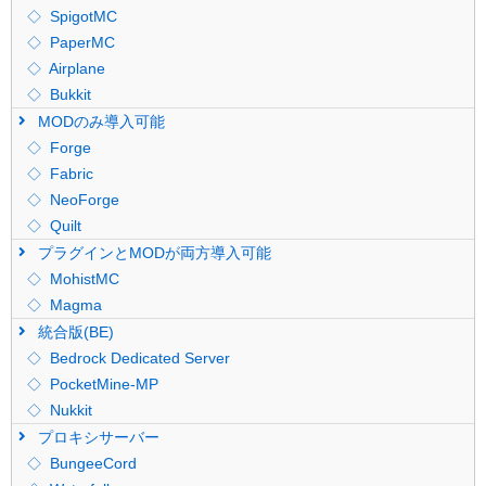
SpigotMC
PaperMC
Airplane
Bukkit
MODのみ導入可能
Forge
Fabric
NeoForge
Quilt
プラグインとMODが両方導入可能
MohistMC
Magma
統合版(BE)
Bedrock Dedicated Server
PocketMine-MP
Nukkit
プロキシサーバー
BungeeCord