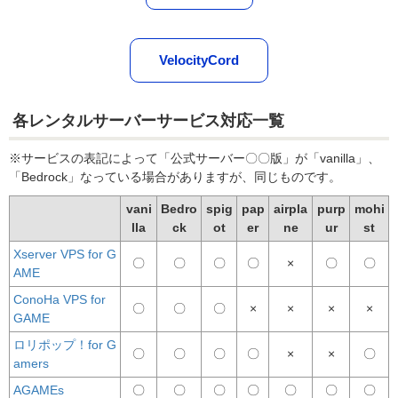
VelocityCord
各レンタルサーバーサービス対応一覧
※サービスの表記によって「公式サーバー〇〇版」が「vanilla」、
「Bedrock」なっている場合がありますが、同じものです。
vani
Bedro
spig
pap
airpla
purp
mohi
lla
ck
ot
er
ne
ur
st
Xserver VPS for G
〇
〇
〇
〇
×
〇
〇
AME
ConoHa VPS for
〇
〇
〇
×
×
×
×
GAME
ロリポップ！for G
〇
〇
〇
〇
×
×
〇
amers
AGAMEs
〇
〇
〇
〇
〇
〇
〇