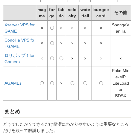
mag
for
fab
velo
wate
bungee
その他
ma
ge
ric
city
rfall
cord
Xserver VPS for
SpongeV
×
〇
×
×
×
×
GAME
anilla
ConoHa VPS fo
×
〇
×
×
×
×
r GAME
ロリポップ！for
×
〇
〇
×
×
×
×
Gamers
PoketMin
e-MP
AGAMEs
〇
〇
×
〇
〇
〇
LiteLoad
er
BDSX
まとめ
どうでしたか？できるだけ簡潔にわかりやすいように重要なところ
だけを絞って解説しました。