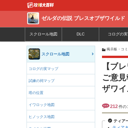
ゼルダの伝説 ブレスオブザワイルド
スクロール地図
DLC
コログの実
掲示板・コ
スクロール地図
【ブレ
コログの実マップ
ご意見
試練の祠マップ
ザワイ
塔の位置
イワロック地図
212
件の
ヒノックス地図
ティア
ティア