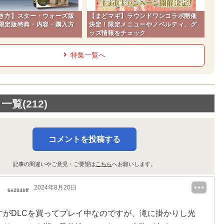
き方】スター・ウォーズ版
【まどマギ】ラウンドワンコラボ開催
限定版特典・内容・購入方
決定！限定メニューやノベルティ、グ
ッズ情報をチェック
特集一覧へ
覧(212)
コメントを投稿する
記事の間違いやご意見・ご要望は
こちら
へお願いします。
2024年8月20日
6e204bff
すがDLCを買ってプレイ中なのですが、滝に掛かりし光