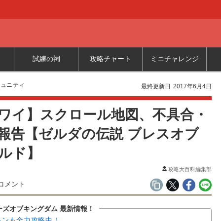
試練の祠
攻略チャート
ミニチャレンジ
ミュニティ
最終更新日
2017年6月4日
ワイ】スクロール地図、不具合・
報告【ゼルダの伝説 ブレスオブ
ルド】
攻略大百科編集部
コメント
ーズオブキングダム 最新情報！
キンも全力攻略中！