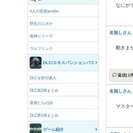
なにが
4人の英傑amiibo
野生のエポナ
名無しさん
鬼神シリーズ
動きま
ウルフリンク
DLC/エキスパンションパス
返信(1件
DLCを割引購入
DLC第2弾まとめ
名無しさん
英傑たちの詩
マスタ
DLC第1弾まとめ
ゲーム紹介