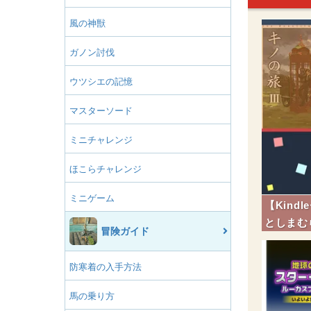
風の神獣
ガノン討伐
ウツシエの記憶
マスターソード
ミニチャレンジ
ほこらチャレンジ
ミニゲーム
【Kin
としまむ
冒険ガイド
防寒着の入手方法
馬の乗り方