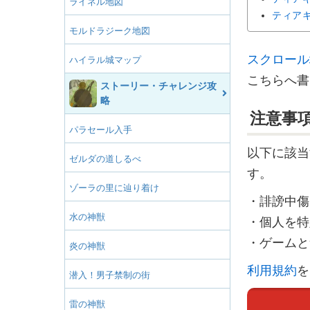
ライネル地図
ティア
モルドラジーク地図
スクロール
ハイラル城マップ
こちらへ書
ストーリー・チャレンジ攻
略
注意事
パラセール入手
以下に該当
ゼルダの道しるべ
す。
ゾーラの里に辿り着け
・誹謗中傷
水の神獣
・個人を特
・ゲームと
炎の神獣
利用規約
を
潜入！男子禁制の街
雷の神獣