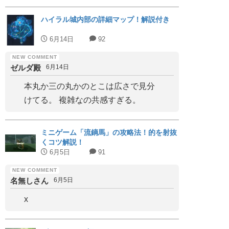
ハイラル城内部の詳細マップ！解説付き
6月14日
92
ゼルダ殿
6月14日
本丸か三の丸かのとこは広さで見分
けてる。 複雑なの共感すぎる。
ミニゲーム「流鏑馬」の攻略法！的を射抜
くコツ解説！
6月5日
91
名無しさん
6月5日
x