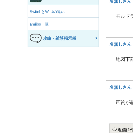
名無しさん
SwtichとWiiUの違い
モルド
amiibo一覧
攻略・雑談掲示板
名無しさん
地図下
名無しさん
画質が
返信(1件