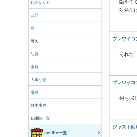
臨をく
料理レシピ
対処法
武器
盾
ブレワイコ
弓矢
防具
それな
素材
大事な物
ブレワイコ
魔物
祠を探
野生生物
amiibo一覧
ジャスト回
amiibo一覧