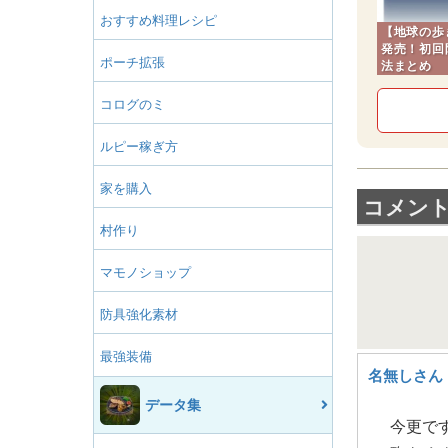
おすすめ料理レシピ
【地球の歩
発売！初回
ポーチ拡張
法まとめ
コログのミ
ルピー稼ぎ方
家を購入
コメント一
村作り
マモノショップ
防具強化素材
最強装備
名無しさん
データ集
今更で