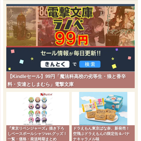
【Kindleセール】99円「魔法科高校の劣等生・狼と香辛
料・安達としまむら」電撃文庫
『東京リベンジャーズ』描き下ろ
ドラえもん東京ばな奈、新発売！
しベースボールシャツver.グッズ！
空飛ぶドラえもんの限定缶＆バナ
一覧・価格・発送時期まとめ
ナキャラメル味