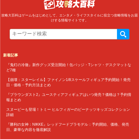
攻略大百科はゲームをはじめとして、エンタメ・ライフスタイルに役立つ攻略情報をお届
けする情報サイトです。
新着記事
『鬼灯の冷徹』新作グッズ受注開始！缶バッジ・Tシャツ・デスクマットな
ど7種
【崩壊：スターレイル】ファイノン1/8スケールフィギュア予約開始！発売
日・価格・予約方法まとめ
『ブラウンダスト2』ユースティアフィギュアはいつ発売？価格は？予約情
報まとめ
スヌーピーも登場！トミー ヒルフィガーのピーナッツキッズコレクション
詳細
『勝利の女神：NIKKE』レッドフードプラモデル：予約開始、価格、発売
日、豪華な内容を徹底解説