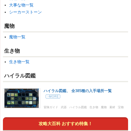
大事な物一覧
シーカーストーン
魔物
魔物一覧
生き物
生き物一覧
ハイラル図鑑
ハイラル図鑑、 全385種の入手場所一覧
冒険ガイド
武器
ハイラル図鑑
生き物
魔物
素材
宝物
攻略大百科 おすすめ特集！