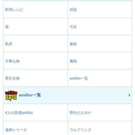
料理レシピ
武器
盾
弓矢
防具
素材
大事な物
魔物
野生生物
amiibo一覧
amiibo一覧
4人の英傑amiibo
野生のエポナ
鬼神シリーズ
ウルフリンク