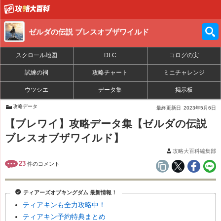
ゼルダの伝説 ブレスオブザワイルド
スクロール地図
DLC
コログの実
試練の祠
攻略チャート
ミニチャレンジ
ウツシエ
データ集
掲示板
攻略データ
最終更新日
2023年5月6日
【ブレワイ】攻略データ集【ゼルダの伝説
ブレスオブザワイルド】
攻略大百科編集部
23
件のコメント
ティアーズオブキングダム 最新情報！
ティアキンも全力攻略中！
ティアキン予約特典まとめ