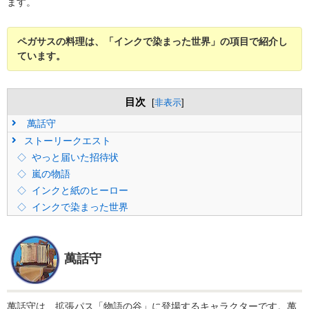
ます。
ペガサスの料理は、「インクで染まった世界」の項目で紹介し
ています。
目次
[
非表示
]
萬話守
ストーリークエスト
やっと届いた招待状
嵐の物語
インクと紙のヒーロー
インクで染まった世界
萬話守
萬話守は、拡張パス「物語の谷」に登場するキャラクターです。萬