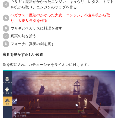
ウサギ：魔法がかかったニンジン、キュウリ、レタス、トマト
を机から取り、ニンジンのサラダを作る
ペガサス：魔法のかかった大麦、ニンジン、小麦を机から取
り、大麦サラダを作る
ウサギとペガサスに料理を渡す
真実の剣を拾う
フォーナに真実の剣を渡す
家具を動かす正しい位置
鳥を檻に入れ、カチューシャをライオンに付けます。