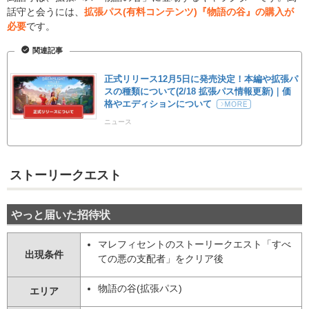
話守と会うには、
拡張パス(有料コンテンツ)『物語の谷』の購入が
必要
です。
関連記事
正式リリース12月5日に発売決定！本編や拡張パ
スの種類について(2/18 拡張パス情報更新)｜価
格やエディションについて
ニュース
ストーリークエスト
やっと届いた招待状
マレフィセントのストーリークエスト「すべ
出現条件
ての悪の支配者」をクリア後
物語の谷(拡張パス)
エリア