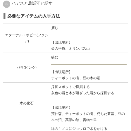
ハデスと萬話守と話す
必要なアイテムの入手方法
摘む
エターナル・ポピー(フクシ
ア)
【出現場所】
炎の平原、オリンポス山
摘む
バラ(ピンク)
【出現場所】
ティーポットの滝、豆の木の沼
採掘スポットで採掘する
灰色の岩と木が混ざった岩から採掘する
木の化石
【出現場所】
荒れ森、ティーポットの滝、朽ちた要塞、豆の
木の沼、萬話の館、書物の里
緑のキノコにジョウロで水をかける