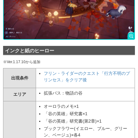
インクと紙のヒーロー
※Ver.1.17.10から追加
フリン・ライダーのクエスト「行方不明のプ
出現条件
リンセス」をクリア後
拡張パス：物語の谷
エリア
オーロラのメモ×1
「谷の英雄」研究書×1
「谷の英雄」研究書(第2章)×1
ブックフラワー(イエロー、ブルー、グリー
ン、ベージュ)×各4