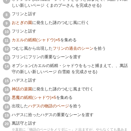
しい新しいページ くまのプーさん を完成させる)
フリンと話す
おとぎの園
に発生した謎のつむじ風に行く
フリンと話す
カエルの紙精(シャドウ)×5
を集める
つむじ風から出現した
フリンの過去のシーン
を拾う
フリンにフリンの重要なシーンを渡す
オプション(カエルの紙精・シャドウをもっと捕まえて、、萬話
守の新しい新しいページ 白雪姫 を完成させる)
ハデスと話す
神話の楽園
に発生した謎のつむじ風まで行く
悪魔の紙精(シャドウ)×5
を集める
出現した
ハデスの物語のページ
を拾う
ハデスに拾ったハデスの重要なシーンを渡す
萬話守と話す
※直前に「物語のページをメリダに～」と出ますが、やらなくても進みま