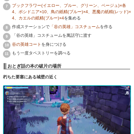
ブックフラワー(イエロー、ブルー、グリーン、ベージュ)×各
4、ポシドニア×10、鳥の紙精(ブルー)×4、悪魔の紙精(レッド)×
4、カエルの紙精(ブルー)×4
を集める
作成ステーションで
「谷の英雄」コスチューム
を作る
「谷の英雄」コスチュームを萬話守に渡す
谷の英雄コート
を身につける
もう一度タペストリーを調べる
おとぎ話の本の破片の場所
朽ちた要塞にある城壁の近く