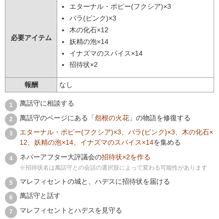
エターナル・ポピー(フクシア)×3
バラ(ピンク)×3
木の化石×12
必要アイテム
妖精の泡×14
イナズマのスパイス×14
招待状×2
報酬
なし
萬話守に相談する
萬話守のページにある「
怨根の火花
」の物語を修復する
エターナル・ポピー(フクシア)×3、バラ(ピンク)×3、木の化石×
12、妖精の泡×14、イナズマのスパイス×14
を集める
ネバーアフター大評議会の
招待状×2を作る
※招待状名は萬話守との会話の選択肢によって変わる可能性があります
マレフィセントの城と、ハデスに招待状を届ける
萬話守と話す
マレフィセントとハデスを見守る