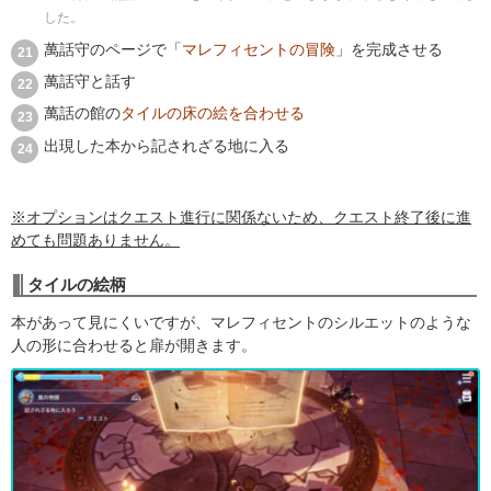
した。
萬話守のページで「
マレフィセントの冒険
」を完成させる
萬話守と話す
萬話の館の
タイルの床の絵を合わせる
出現した本から記されざる地に入る
※オプションはクエスト進行に関係ないため、クエスト終了後に進
めても問題ありません。
タイルの絵柄
本があって見にくいですが、マレフィセントのシルエットのような
人の形に合わせると扉が開きます。