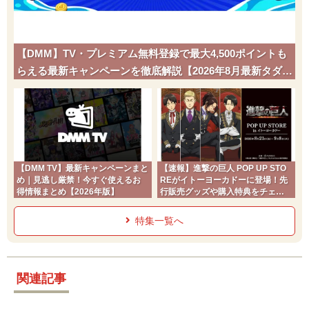
【DMM】TV・プレミアム無料登録で最大4,500ポイントも
らえる最新キャンペーンを徹底解説【2026年8月最新タダポ
チ】
【DMM TV】最新キャンペーンまと
【速報】進撃の巨人 POP UP STO
め｜見逃し厳禁！今すぐ使えるお
REがイトーヨーカドーに登場！先
得情報まとめ【2026年版】
行販売グッズや購入特典をチェッ
ク
特集一覧へ
関連記事