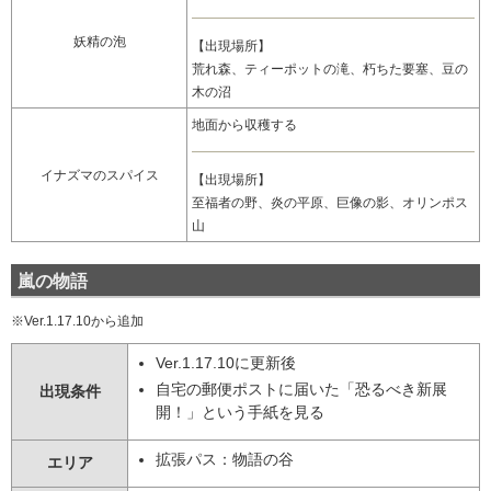
妖精の泡
【出現場所】
荒れ森、ティーポットの滝、朽ちた要塞、豆の
木の沼
地面から収穫する
イナズマのスパイス
【出現場所】
至福者の野、炎の平原、巨像の影、オリンポス
山
嵐の物語
※Ver.1.17.10から追加
Ver.1.17.10に更新後
自宅の郵便ポストに届いた「恐るべき新展
出現条件
開！」という手紙を見る
拡張パス：物語の谷
エリア