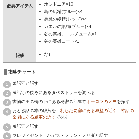
ポシドニア×10
必要アイテム
鳥の紙精(ブルー)×4
悪魔の紙精(レッド)×4
カエルの紙精(ブルー)×4
谷の英雄」コスチューム×1
谷の英雄コート×1
なし
報酬
攻略チャート
萬話守と話す
萬話守の後ろにあるタペストリーを調べる
書物の里の橋の下にある秘密の部屋で
オーロラのメモ
を探す
おとぎ話の本の破片を、
朽ちた要塞にある城壁の近く、神話の
楽園にある風車の近く
で探す
萬話守と話す
マレフィセント、ハデス・フリン・メリダと話す