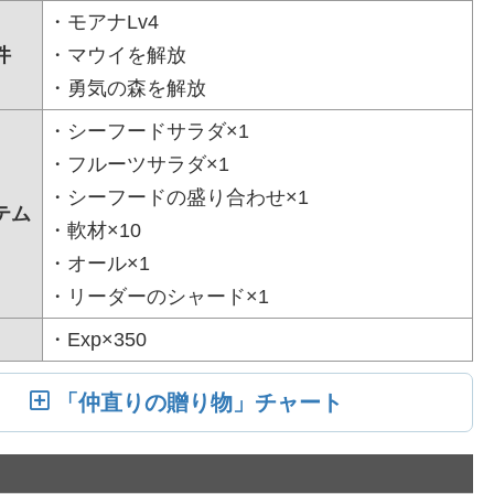
・モアナLv4
件
・マウイを解放
・勇気の森を解放
・シーフードサラダ×1
・フルーツサラダ×1
・シーフードの盛り合わせ×1
テム
・軟材×10
・オール×1
・リーダーのシャード×1
・Exp×350
「仲直りの贈り物」チャート