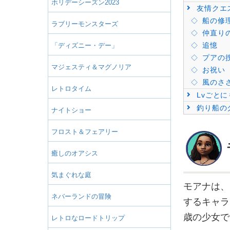
ホリデーシーズン2023
友情クエ
船の修
ラブリーモンスターズ
仲直り
追憶
「ディズニー・デー」
プアの
マジェスティ＆マグノリア
お祝い
風のささめ
レトロタイム
Lvごと
釣り船の
ナイトショー
フロスト＆フェアリー
癒しのオアシス
気まぐれな庭
モアナは、
ネバーランドの冒険
するキャラ
歳の少女で
レトロなロードトリップ