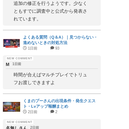
追加の修正を行うようです。少なく
ともすでに調査中と公式から発表さ
れています。
よくある質問（Q＆A）｜見つからない・
進めないときの対処方法
1日前
93
M
1日前
時間が合えばマルチプレイでトリュ
フお渡しできますよ
くまのプーさんの出現条件・発生クエス
ト・Lvアップ報酬まとめ
2日前
2
名無しさん
2日前