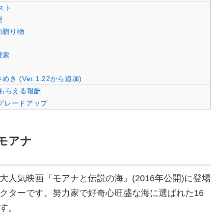
スト
理
の贈り物
捜索
き (Ver.1.22から追加)
にもらえる報酬
グレードアップ
モアナ
大人気映画『モアナと伝説の海』(2016年公開)に登場
クターです。努力家で好奇心旺盛な海に選ばれた16
す。