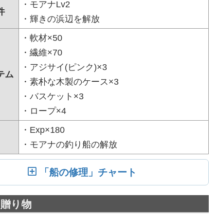
・モアナLv2
件
・輝きの浜辺を解放
・軟材×50
・繊維×70
・アジサイ(ピンク)×3
テム
・素朴な木製のケース×3
・バスケット×3
・ロープ×4
・Exp×180
・モアナの釣り船の解放
「船の修理」チャート
の贈り物