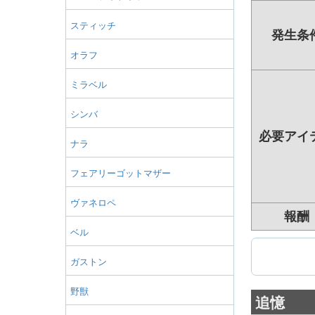
スティッチ
発生条
オラフ
ミラベル
シンバ
必要アイ
ナラ
フェアリーゴットマザー
ヴァネロペ
報酬
ベル
ガストン
野獣
追憶