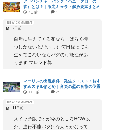
アドベンチャーパック『ハニーグローの
森』とは？｜限定キャラ・解放要素まとめ
7日前
4
M
7日前
自然に生えてくる花ならしばらく待
つしかないと思います 何日経っても
生えてこないならバグの可能性があ
ります フレンド募...
マーリンの出現条件・発生クエスト・おす
すめスキルまとめ｜音楽の壁の音符の位置
11日前
24
M
11日前
スイッチ版ですが今のところHGW以
外、進行不能バグはなんとかなって