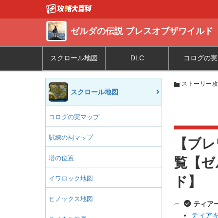
ゼルダの伝説 ブレスオブザワイルド
スクロール地図
DLC
コログの実
ストーリー
スクロール地図
コログの実マップ
試練の祠マップ
【ブレ
塔の位置
覧【ゼ
ド】
イワロック地図
ヒノックス地図
ティア
ティア