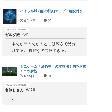
ハイラル城内部の詳細マップ！解説付き
6月14日
92
ゼルダ殿
6月14日
本丸か三の丸かのとこは広さで見分
けてる。 複雑なの共感すぎる。
ミニゲーム「流鏑馬」の攻略法！的を射抜
くコツ解説！
6月5日
91
名無しさん
6月5日
x