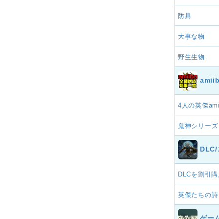
防具
大事な物
野生生物
ami
4人の英傑ami
鬼神シリーズ
DL
DLCを割引購
英傑たちの詩
ゲー