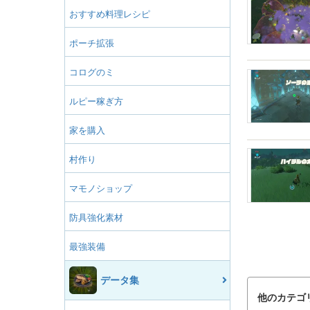
おすすめ料理レシピ
ポーチ拡張
コログのミ
ルピー稼ぎ方
家を購入
村作り
マモノショップ
防具強化素材
最強装備
データ集
他のカテゴ