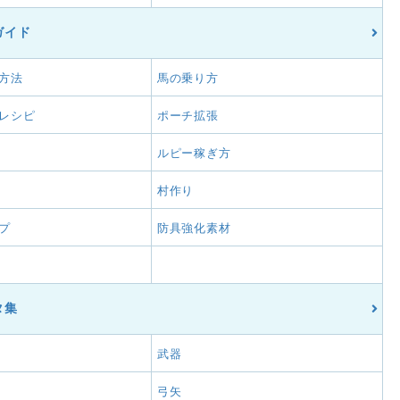
ガイド
方法
馬の乗り方
レシピ
ポーチ拡張
ルピー稼ぎ方
村作り
プ
防具強化素材
タ集
武器
弓矢