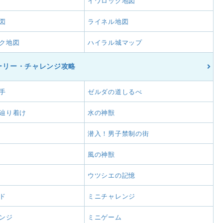
イワロック地図
図
ライネル地図
ク地図
ハイラル城マップ
ーリー・チャレンジ攻略
手
ゼルダの道しるべ
辿り着け
水の神獣
潜入！男子禁制の街
風の神獣
ウツシエの記憶
ド
ミニチャレンジ
ンジ
ミニゲーム