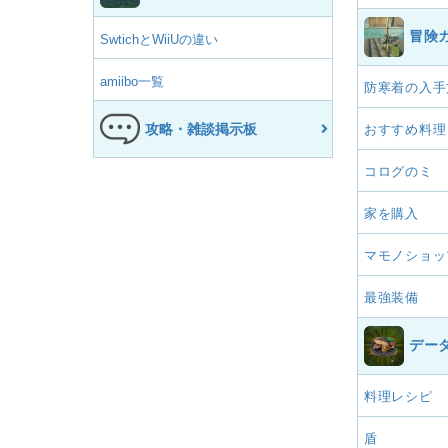
冒険
SwtichとWiiUの違い
amiibo一覧
防寒着の入手
攻略・雑談掲示板
おすすめ料理
コログのミ
家を購入
マモノショッ
最強装備
デー
料理レシピ
盾