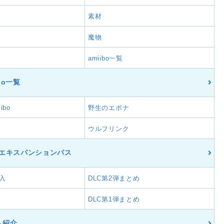
素材
魔物
amiibo一覧
ibo一覧
ibo
野生のエポナ
ウルフリンク
C/エキスパンションパス
入
DLC第2弾まとめ
DLC第1弾まとめ
ム紹介