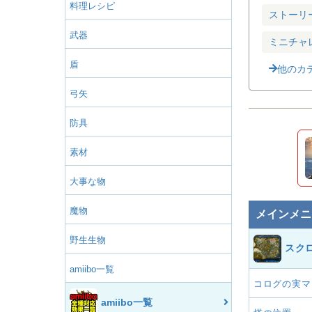
料理レシピ
ストーリ
武器
ミニチャ
盾
他のカ
弓矢
防具
素材
大事な物
魔物
メインメニ
野生生物
スク
amiibo一覧
コログの実マ
amiibo一覧