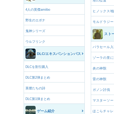
塔の位置
4人の英傑amiibo
ヒノックス地
野生のエポナ
モルドラジー
鬼神シリーズ
スト
ウルフリンク
パラセール入
DLC/エキスパンションパス
ゾーラの里に
DLCを割引購入
炎の神獣
DLC第2弾まとめ
雷の神獣
英傑たちの詩
ガノン討伐
DLC第1弾まとめ
マスターソー
ゲーム紹介
ほこらチャレ