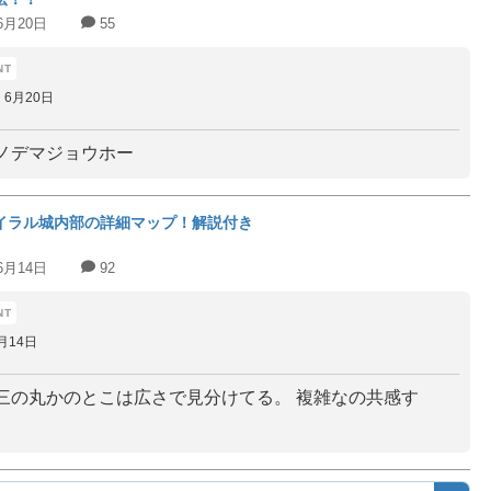
6月20日
55
6月20日
ノデマジョウホー
イラル城内部の詳細マップ！解説付き
6月14日
92
月14日
三の丸かのとこは広さで見分けてる。 複雑なの共感す