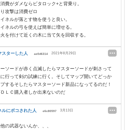
消費がダメならビタロック+と背乗り。
乗り攻撃は消費ゼロ
ライネルが落とす物を使うと良い。
ライネルの弓を使えば簡単に増せる。
に火を付けて近くの木に当て矢を回収する。
マスターした人
2021年8月29日
ae0d6314
ターソードが赤く点滅したらマスターソードが刺さって
座に行って剣の試練に行く。そしてマップ開いてどっか
ープするそしたらマスターソード新品になってるのだ！
ＤＬＣ購入者しか出来ないのだ
ネルにボコされた人
3月13日
e6c80597
に他の武器ないんか、、、