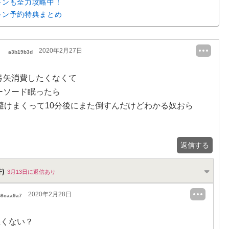
キンも全力攻略中！
キン予約特典まとめ
2020年2月27日
a3b19b3d
弓矢消費したくなくて
ーソード眠ったら
間避けまくって10分後にまた倒すんだけどわかる奴おら
返信する
)
3月13日に返信あり
2020年2月28日
b8caa9a7
悪くない？