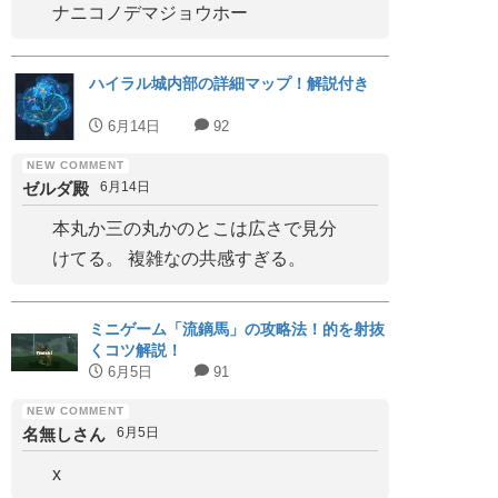
ナニコノデマジョウホー
ハイラル城内部の詳細マップ！解説付き
6月14日
92
ゼルダ殿
6月14日
本丸か三の丸かのとこは広さで見分
けてる。 複雑なの共感すぎる。
ミニゲーム「流鏑馬」の攻略法！的を射抜
くコツ解説！
6月5日
91
名無しさん
6月5日
x