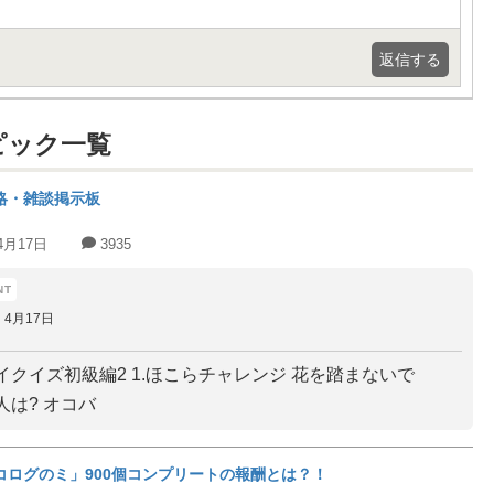
返信する
ピック一覧
略・雑談掲示板
4月17日
3935
4月17日
イクイズ初級編2 1.ほこらチャレンジ 花を踏まないで
人は? オコバ
コログのミ」900個コンプリートの報酬とは？！