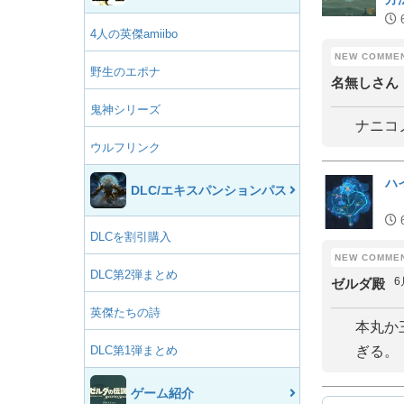
4人の英傑amiibo
野生のエポナ
名無しさん
鬼神シリーズ
ナニコ
ウルフリンク
ハ
DLC/エキスパンションパス
DLCを割引購入
DLC第2弾まとめ
6
ゼルダ殿
英傑たちの詩
本丸か
DLC第1弾まとめ
ぎる。
ゲーム紹介