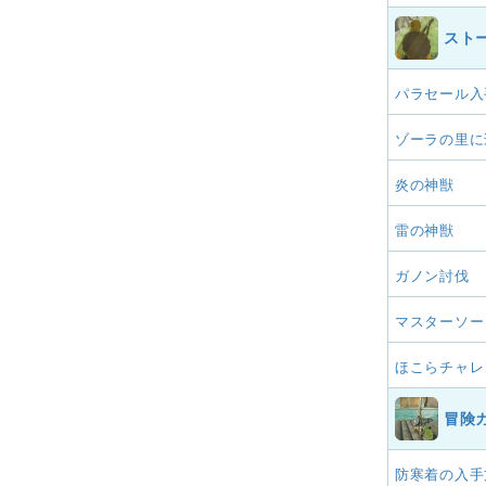
スト
パラセール入
ゾーラの里に
炎の神獣
雷の神獣
ガノン討伐
マスターソー
ほこらチャレ
冒険
防寒着の入手