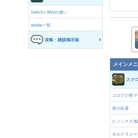
SwtichとWiiUの違い
amiibo一覧
攻略・雑談掲示板
メインメニ
スク
コログの実マ
塔の位置
ヒノックス地
モルドラジー