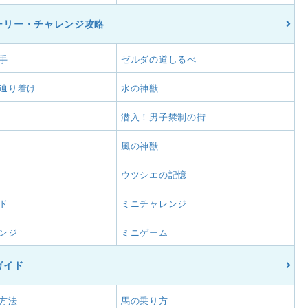
ーリー・チャレンジ攻略
手
ゼルダの道しるべ
辿り着け
水の神獣
潜入！男子禁制の街
風の神獣
ウツシエの記憶
ド
ミニチャレンジ
ンジ
ミニゲーム
ガイド
方法
馬の乗り方