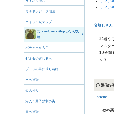
ライネル地図
ティア
ティア
モルドラジーク地図
ハイラル城マップ
名無しさん
ストーリー・チャレンジ攻
略
武器や
マスタ
パラセール入手
10分
ゼルダの道しるべ
ん？
ゾーラの里に辿り着け
水の神獣
返信(3件
炎の神獣
nazoo
潜入！男子禁制の街
効率
雷の神獣