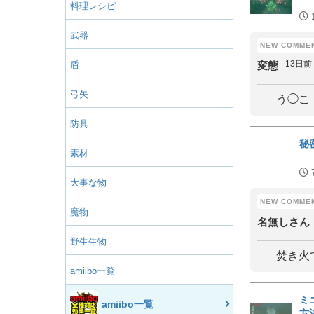
料理レシピ
武器
13日前
盾
変態
弓矢
う◯こ
防具
秘
素材
大事な物
魔物
名無しさん
野生生物
焚き火
amiibo一覧
ミ
amiibo一覧
方