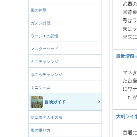
武器の
風の神獣
※背
弓は
ガノン討伐
矢は
ウツシエの記憶
※矢
マスターソード
最近増殖
ミニチャレンジ
マス
ほこらチャレンジ
た台
ミニゲーム
にワ
だが
冒険ガイド
大剣ライ
防寒着の入手方法
馬の乗り方
普通