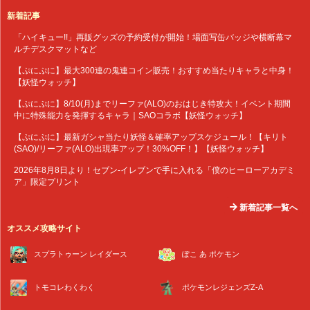
新着記事
「ハイキュー!!」再販グッズの予約受付が開始！場面写缶バッジや横断幕マ
ルチデスクマットなど
【ぷにぷに】最大300連の鬼連コイン販売！おすすめ当たりキャラと中身！
【妖怪ウォッチ】
【ぷにぷに】8/10(月)までリーファ(ALO)のおはじき特攻大！イベント期間
中に特殊能力を発揮するキャラ｜SAOコラボ【妖怪ウォッチ】
【ぷにぷに】最新ガシャ当たり妖怪＆確率アップスケジュール！【キリト
(SAO)/リーファ(ALO)出現率アップ！30%OFF！】【妖怪ウォッチ】
2026年8月8日より！セブン‐イレブンで手に入れる「僕のヒーローアカデミ
ア」限定プリント
新着記事一覧へ
オススメ攻略サイト
スプラトゥーン レイダース
ぽこ あ ポケモン
トモコレわくわく
ポケモンレジェンズZ-A