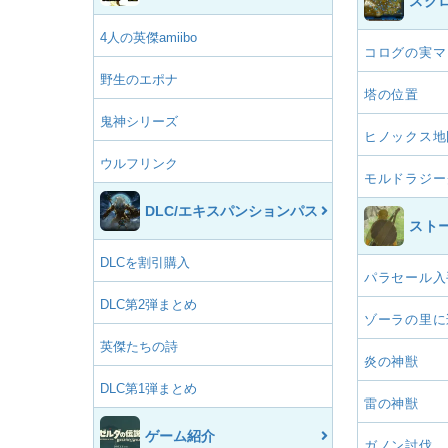
スク
4人の英傑amiibo
コログの実マ
野生のエポナ
塔の位置
鬼神シリーズ
ヒノックス地
ウルフリンク
モルドラジー
DLC/エキスパンションパス
スト
DLCを割引購入
パラセール入
DLC第2弾まとめ
ゾーラの里に
英傑たちの詩
炎の神獣
DLC第1弾まとめ
雷の神獣
ゲーム紹介
ガノン討伐