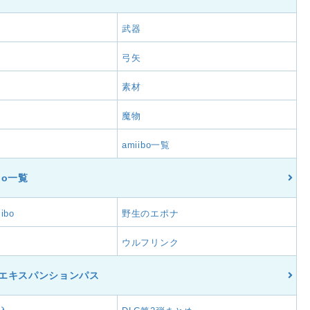
武器
弓矢
素材
魔物
amiibo一覧
ibo一覧
ibo
野生のエポナ
ウルフリンク
C/エキスパンションパス