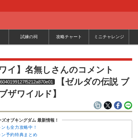
試練の祠
攻略チャート
ミニチャレンジ
覧
ワイ】名無しさんのコメント
【ゼルダの伝説 ブ
6040199127f5212a870e01
ブザワイルド】
ーズオブキングダム 最新情報！
キンも全力攻略中！
キン予約特典まとめ