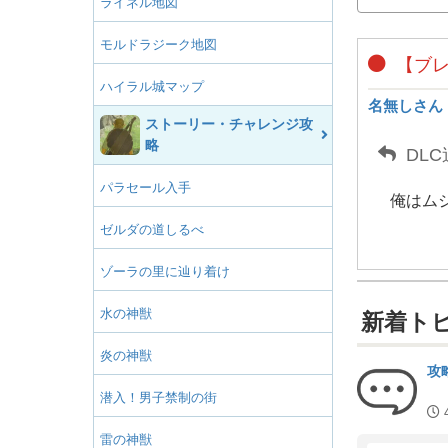
ライネル地図
モルドラジーク地図
【ブレ
ハイラル城マップ
名無しさん
ストーリー・チャレンジ攻
略
DL
パラセール入手
俺はム
ゼルダの道しるべ
ゾーラの里に辿り着け
水の神獣
新着ト
炎の神獣
攻
潜入！男子禁制の街
雷の神獣