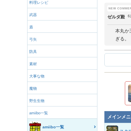
料理レシピ
武器
6
ゼルダ殿
盾
本丸か
ぎる。
弓矢
防具
素材
大事な物
魔物
野生生物
amiibo一覧
メインメニ
amiibo一覧