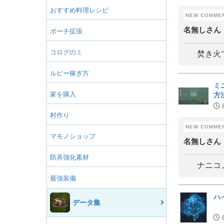
おすすめ料理レシピ
名無しさん
ポーチ拡張
コログのミ
焚き火
ルピー稼ぎ方
ミ
家を購入
方
村作り
マモノショップ
名無しさん
防具強化素材
ナニコ
最強装備
ハ
データ集