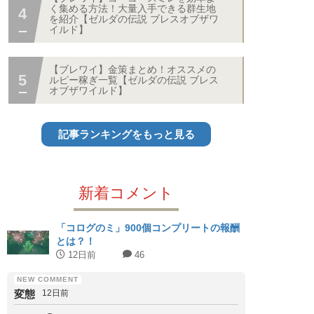
く集める方法！大量入手できる群生地
を紹介【ゼルダの伝説 ブレスオブザワ
イルド】
【ブレワイ】金策まとめ！オススメの
ルピー稼ぎ一覧【ゼルダの伝説 ブレス
オブザワイルド】
記事ランキングをもっと見る
新着コメント
「コログのミ」900個コンプリートの報酬
とは？！
12日前
46
変態
12日前