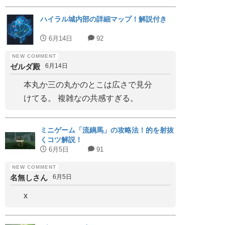
ハイラル城内部の詳細マップ！解説付き
6月14日
92
ゼルダ殿
6月14日
本丸か三の丸かのとこは広さで見分
けてる。 複雑なの共感すぎる。
ミニゲーム「流鏑馬」の攻略法！的を射抜
くコツ解説！
6月5日
91
名無しさん
6月5日
x