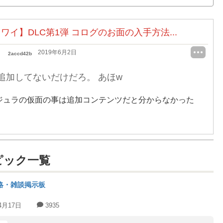
ワイ】DLC第1弾 コログのお面の入手方法...
2019年6月2日
2accd42b
C追加してないだけだろ。 あほw
ジュラの仮面の事は追加コンテンツだと分からなかった
ピック一覧
略・雑談掲示板
4月17日
3935