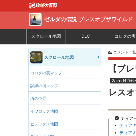
ゼルダの伝説 ブレスオブザワイルド
スクロール地図
DLC
コログの実
コメント一
スクロール地図
【ブレ
コログの実マップ
2accd42b6e
試練の祠マップ
レスオ
塔の位置
イワロック地図
ティア
ヒノックス地図
ティア
ティア