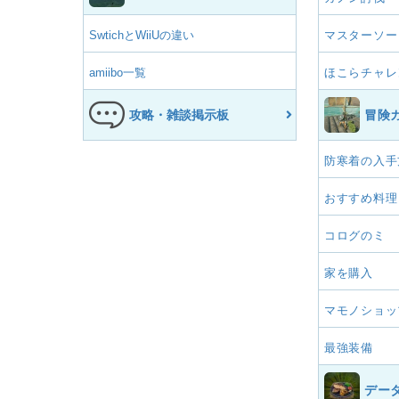
SwtichとWiiUの違い
マスターソー
amiibo一覧
ほこらチャレ
攻略・雑談掲示板
冒険
防寒着の入手
おすすめ料理
コログのミ
家を購入
マモノショッ
最強装備
デー