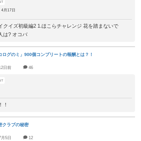
4月17日
イクイズ初級編2 1.ほこらチャレンジ 花を踏まないで
人は? オコバ
コログのミ」900個コンプリートの報酬とは？！
12日前
46
！！
密クラブの秘密
7月5日
12