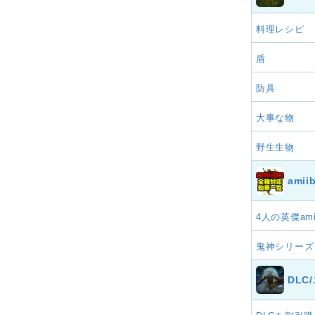
料理レシピ
盾
防具
大事な物
野生生物
ami
4人の英傑ami
鬼神シリーズ
DL