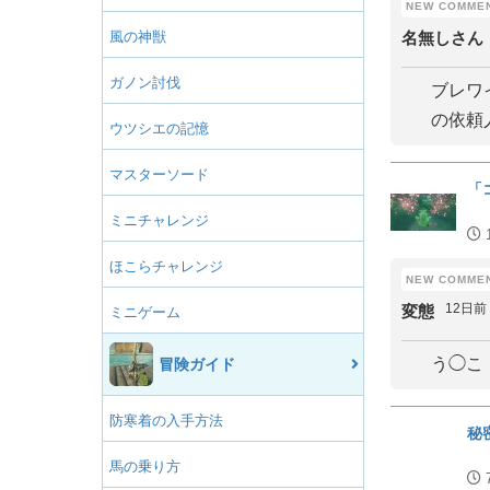
風の神獣
名無しさん
ガノン討伐
ブレワ
の依頼
ウツシエの記憶
マスターソード
「
ミニチャレンジ
ほこらチャレンジ
12日前
変態
ミニゲーム
う◯こ
冒険ガイド
防寒着の入手方法
秘
馬の乗り方