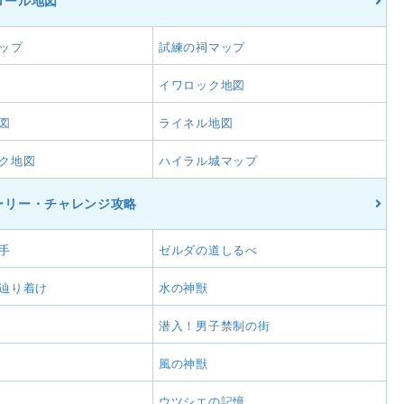
ロール地図
ップ
試練の祠マップ
イワロック地図
図
ライネル地図
ク地図
ハイラル城マップ
ーリー・チャレンジ攻略
手
ゼルダの道しるべ
辿り着け
水の神獣
潜入！男子禁制の街
風の神獣
ウツシエの記憶