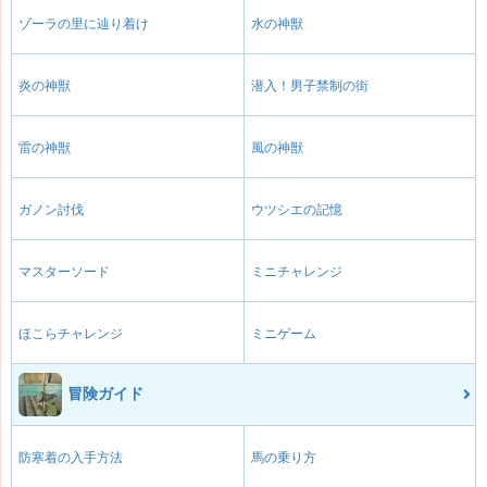
ゾーラの里に辿り着け
水の神獣
炎の神獣
潜入！男子禁制の街
雷の神獣
風の神獣
ガノン討伐
ウツシエの記憶
マスターソード
ミニチャレンジ
ほこらチャレンジ
ミニゲーム
冒険ガイド
防寒着の入手方法
馬の乗り方