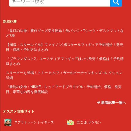
新着記事
『鬼灯の冷徹』新作グッズ受注開始！缶バッジ・Tシャツ・デスクマットな
ど7種
【崩壊：スターレイル】ファイノン1/8スケールフィギュア予約開始！発売
日・価格・予約方法まとめ
『ブラウンダスト2』ユースティアフィギュアはいつ発売？価格は？予約情
報まとめ
スヌーピーも登場！トミー ヒルフィガーのピーナッツキッズコレクション
詳細
『勝利の女神：NIKKE』レッドフードプラモデル：予約開始、価格、発売
日、豪華な内容を徹底解説
新着記事一覧へ
オススメ攻略サイト
スプラトゥーン レイダース
ぽこ あ ポケモン