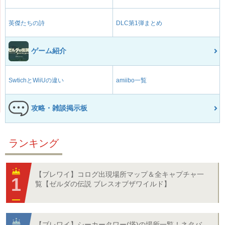
英傑たちの詩
DLC第1弾まとめ
ゲーム紹介
SwtichとWiiUの違い
amiibo一覧
攻略・雑談掲示板
ランキング
【ブレワイ】コログ出現場所マップ＆全キャプチャ一
覧【ゼルダの伝説 ブレスオブザワイルド】
【ブレワイ】シーカータワー(塔)の場所一覧！ネタバ