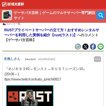
ゲーサバ大百科｜ゲームのマルチサーバー専門解説
サイト
コメント一覧
RUSTプライベートサーバーの立て方！おすすめレンタルサ
ーバーを利用した実例を紹介【rust(ラスト)】
へのコメント
【ゲーサバ大百科】
名無しさん
84eefa23
2023年9月30日
『ネジキ９３#2→モンスト→ＲＵＳＴシーズン10』
(20:06～)
ttps://www.twitch.tv/kato_junichi0817