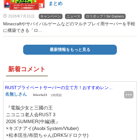
まとめ
2026年7月31日
キャンペーン
ニュース
ロリポップ！for Gamers
Minecraftやサバイバルゲームなどのマルチプレイ用サーバーを手軽
に構築できる「ロ...
最新情報をもっと見る
新着コメント
RUSTプライベートサーバーの立て方！おすすめレン...
名無しさん
84eefa23
1時間前
『電脳少女と三國の王
ニコニコ老人会RUST 3
2026 SUMMER(中編)夜』
×キズナアイ(Asobi System/Vtuber)
×松本匡生/布団ちゃん(DRKS/ドロクサ)