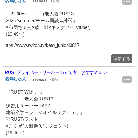
名無しさん
78449837
3日前
『21:00〜ニコニコ老人会RUST3
2026 Summer/チーム面談→練習』
×布団ちゃん×恭一郎×キズナアイ(Vtuber)
(19:49〜)
ttps://www.twitch.tv/kato_junichi0817
返信する
RUSTプライベートサーバーの立て方！おすすめレン...
名無しさん
84eefa23
4日前
『RUST With こく
ニコニコ老人会RUST3
練習用サーバーDAY2
建築座学～ラージオイルリグデュオ』
▽RUST/ラスト
×こく兄(太田勝久/リジェクト)
(19:46～)