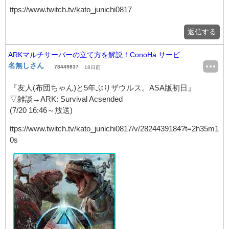
ttps://www.twitch.tv/kato_junichi0817
返信する
ARKマルチサーバーの立て方を解説！ConoHa サービ...
名無しさん
78449837
18日前
『友人(布団ちゃん)と5年ぶりザウルス。ASA版初日』
▽雑談→ARK: Survival Acsended
(7/20 16:46～放送)
ttps://www.twitch.tv/kato_junichi0817/v/2824439184?t=2h35m1
0s