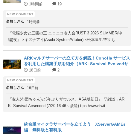
1時間前
19
名無しさん
1時間前
『電脳少女と三國の王 ニコニコ老人会RUST 3 2026 SUMMER(中
編)夜』 ×キズナアイ(Asobi System/Vtuber) ×松本匡生/布団ち...
ARKマルチサーバーの立て方を解説！ConoHa サービス
を利用した構築手順を紹介（ARK: Survival Evolvedサ
ーバー構築術）
18日前
2
名無しさん
18日前
『友人(布団ちゃん)と5年ぶりザウルス。ASA版初日』 ▽雑談→AR
K: Survival Acsended (7/20 16:46～放送) ttps://www.twit...
統合版マイクラサーバーを立てよう｜XServerGAMEs
編 無料版と有料版