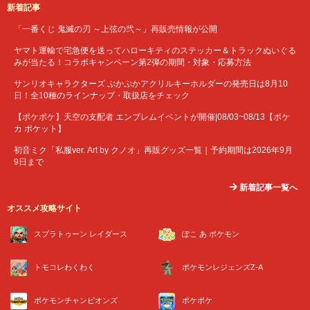
新着記事
「一番くじ 鬼滅の刃 ～上弦の弐～」再販売情報が公開
ヤマト運輸で宅急便を送ってハローキティのステッカー＆トラックぬいぐる
みが当たる！コラボキャンペーン第2弾の期間・対象・応募方法
サンリオキャラクターズ ぷかぷかアクリルキーホルダーの発売日は8月10
日！全10種のラインナップ・取扱店をチェック
【ポケポケ】天空の支配者 エンブレムイベントが開催|08/03~08/13【ポケ
カ ポケット】
初音ミク「私服ver. Art by クノオ」再販グッズ一覧｜予約期間は2026年9月
9日まで
新着記事一覧へ
オススメ攻略サイト
スプラトゥーン レイダース
ぽこ あ ポケモン
トモコレわくわく
ポケモンレジェンズZ-A
ポケモンチャンピオンズ
ポケポケ