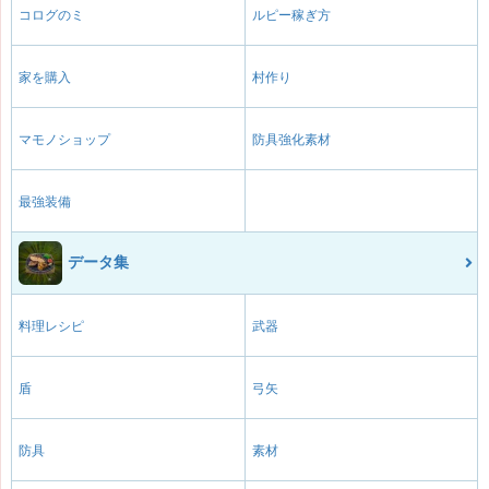
コログのミ
ルピー稼ぎ方
家を購入
村作り
マモノショップ
防具強化素材
最強装備
データ集
料理レシピ
武器
盾
弓矢
防具
素材