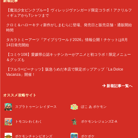
新着記事
【魔法少女ピンクブルー】ヴィレッジヴァンガード限定コラボ！アクリルフ
ィギュアからTシャツまで
クロミ＆ハローキティ新作がしまむらに登場、発売日と販売店舗・通販開始
時間
タカラトミーアーツ『アイプリワールド2026』情報公開！チケットは8月
14日発売開始
【コミケ108】愛媛県公認キッチンカーがアニメと初コラボ！限定メニュー
＆グッズも
【フルラ×ピーナッツ】阪急うめだ本店で限定ポップアップ「La Dolce
Vacanza」開催！
新着記事一覧へ
オススメ攻略サイト
スプラトゥーン レイダース
ぽこ あ ポケモン
トモコレわくわく
ポケモンレジェンズZ-A
ポケモンチャンピオンズ
ポケポケ