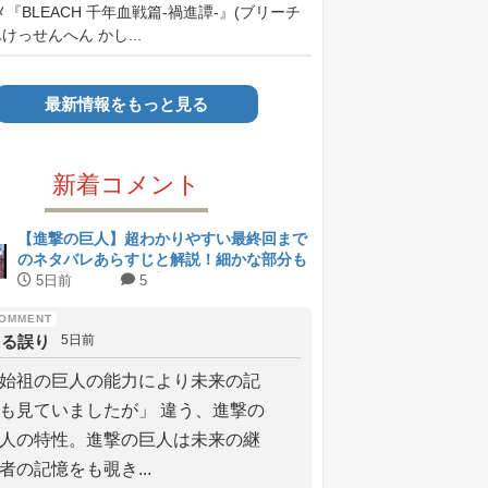
メ『BLEACH 千年血戦篇-禍進譚-』(ブリーチ
けっせんへん かし...
最新情報をもっと見る
新着コメント
【進撃の巨人】超わかりやすい最終回まで
のネタバレあらすじと解説！細かな部分も
解説【ネタバレ注意】
5日前
5
よる誤り
5日前
始祖の巨人の能力により未来の記
も見ていましたが」 違う、進撃の
人の特性。進撃の巨人は未来の継
者の記憶をも覗き...