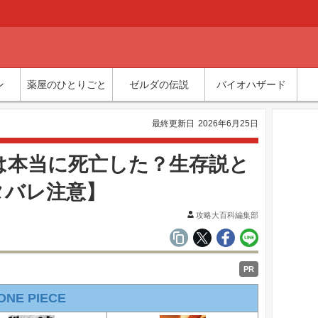
ン
薬屋のひとりごと
ゼルダの伝説
バイオハザード
最終更新日
2026年6月25日
は本当に死亡した？生存説と
タバレ注意】
攻略大百科編集部
PR
ONE PIECE