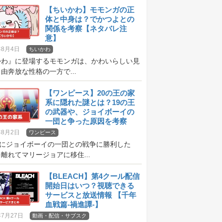
【ちいかわ】モモンガの正
体と中身は？でかつよとの
関係を考察【ネタバレ注
意】
年8月4日
ちいかわ
かわ』に登場するモモンガは、かわいらしい見
由奔放な性格の一方で...
【ワンピース】20の王の家
系に隠れた謎とは？19の王
の武器や、ジョイボーイの
一団と争った原因を考察
【ネタバレ注意】
年8月2日
ワンピース
前にジョイボーイの一団との戦争に勝利した
離れてマリージョアに移住...
【BLEACH】第4クール配信
開始日はいつ？視聴できる
サービスと放送情報 【千年
血戦篇-禍進譚-】
年7月27日
動画・配信・サブスク