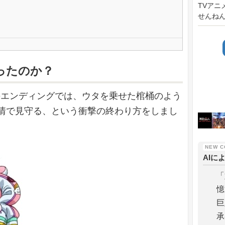
TVアニ
せんねん
ったのか？
RED」のエンディングでは、ウタを乗せた棺桶のよう
情で見守る、という衝撃の終わり方をしまし
AIに
「
憶
巨
承