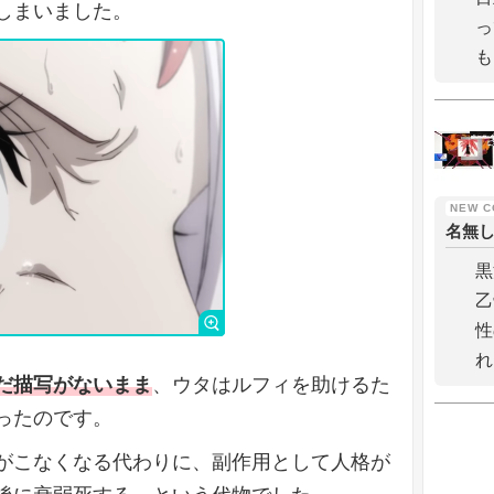
しまいました。
っ
も
名無
黒
乙
性
れ
だ描写がないまま
、ウタはルフィを助けるた
ったのです。
がこなくなる代わりに、副作用として人格が