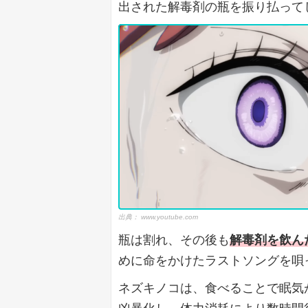
出された解毒剤の瓶を振り払って
出典：
www.youtube.com
瓶は割れ、その後も
解毒剤を飲ん
めに命をかけたラストソングを唄
ネズキノコは、食べることで眠気