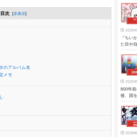
目次
[
非表示
]
2026
『ちい
た目や自
タのアルバム名
定メモ
2026
800年
後、国を
し
2026