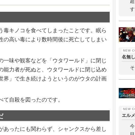
超
す
う毒キノコを食べてしまったことです。眠ら
性の高い毒により数時間後に死亡してしまい
名無
の一味や観客などを「ウタワールド」に閉じ
そ
の能力者が死ぬと、ウタワールドに閉じ込め
世界」で生き続けようというのがウタの計画
べて自殺を図ったのです。
だ
エル
今
があったにも関わらず、シャンクスから差し
目