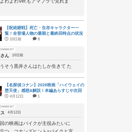
よわよわVer.もアマプラで見れま
【呪術廻戦】死亡・生存キャラクター一
覧！全登場人物の最期と最終回時点の状況
をまとめて解説【ネタバレ注意】
10日前
8
しさん
10日前
うそう黒井さんはたしか生きて た
【名探偵コナン】2026映画「ハイウェイの
堕天使」感想&解説！本編あらすじや次回
予告の考察まとめ【ネタバレ注意】
4月12日
1
メス
4月12日
回の映画はバイクが主役みたいに
立つ、コナンズヒント=バイクと言