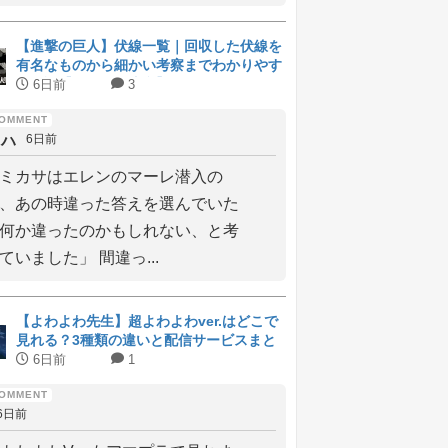
【進撃の巨人】伏線一覧｜回収した伏線を
有名なものから細かい考察までわかりやす
く解説【ネタバレ注意】
6日前
3
ィハ
6日前
ミカサはエレンのマーレ潜入の
、あの時違った答えを選んでいた
何か違ったのかもしれない、と考
ていました」 間違っ...
【よわよわ先生】超よわよわver.はどこで
見れる？3種類の違いと配信サービスまと
め
6日前
1
6日前