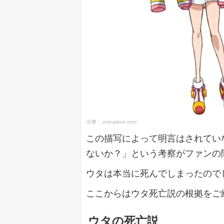
出典：
one-piece.com
この描写によって明言はされてい
ないか？」という考察がファンの
ウタは本当に死んでしまったので
ここからはウタ死亡説の根拠をご
ウタの死亡説