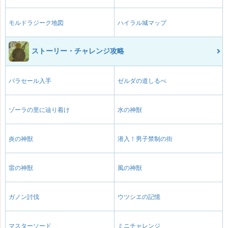
モルドラジーク地図
ハイラル城マップ
ストーリー・チャレンジ攻略
パラセール入手
ゼルダの道しるべ
ゾーラの里に辿り着け
水の神獣
炎の神獣
潜入！男子禁制の街
雷の神獣
風の神獣
ガノン討伐
ウツシエの記憶
マスターソード
ミニチャレンジ