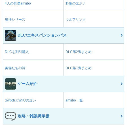
4人の英傑amiibo
野生のエポナ
鬼神シリーズ
ウルフリンク
DLC/エキスパンションパス
DLCを割引購入
DLC第2弾まとめ
英傑たちの詩
DLC第1弾まとめ
ゲーム紹介
SwtichとWiiUの違い
amiibo一覧
攻略・雑談掲示板