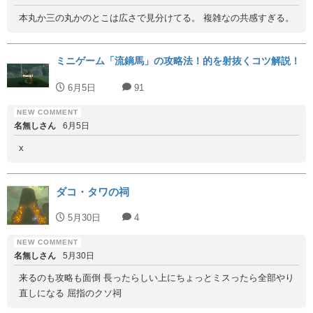
本丸か三の丸かのとこは広さで見分けてる。 複雑なの共感すぎる。
ミニゲーム「流鏑馬」の攻略法！的を射抜くコツ解説！
6月5日
91
名無しさん
6月5日
x
ダコ・タワの祠
5月30日
4
名無しさん
5月30日
来るのも攻略も面倒 長ったらしい上にちょっとミスったら全部やり
直しになる 屈指のクソ祠