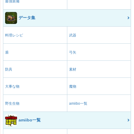
最強装備
データ集
料理レシピ
武器
盾
弓矢
防具
素材
大事な物
魔物
野生生物
amiibo一覧
amiibo一覧