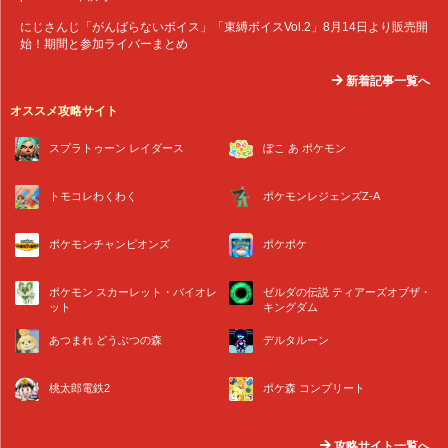
にじさんじ「がんばらないボイス」「束縛ボイスVol.2」8月14日より販売開
始！期間と参加ライバーまとめ
新着記事一覧へ
オススメ攻略サイト
スプラトゥーン レイダース
ぽこ あ ポケモン
トモコレわくわく
ポケモンレジェンズZ-A
ポケモンチャンピオンズ
ポケポケ
ポケモン スカーレット・バイオレ
ゼルダの伝説 ティアーズオブザ・
ット
キングダム
あつまれ どうぶつの森
デルタルーン
桃太郎電鉄2
ポケ森 コンプリート
攻略サイト一覧へ