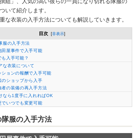
撰組」、人気の高い彼らの一員になり切れる隊服の
ついて紹介します。
重な衣装の入手方法についても解説していきます。
目次
[
非表示
]
隊服の入手方法
池田屋事件で入手可能
でも入手可能？
アな衣装について
ッションの報酬で入手可能
素のショップから入手
強者の装備の再入手方法
けなら1度手に入れればOK
更でいつでも変更可能
の隊服の入手方法