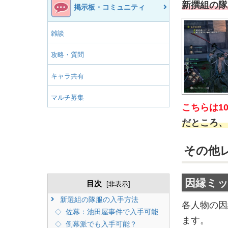
新撰組の隊
掲示板・コミュニティ
雑談
攻略・質問
キャラ共有
マルチ募集
こちらは1
だところ、
その他
因縁ミ
目次
[
非表示
]
新選組の隊服の入手方法
各人物の因
佐幕：池田屋事件で入手可能
ます。
倒幕派でも入手可能？