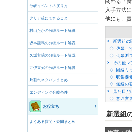
関わる「新
分岐イベントの戻り方
入手方法に
クリア後にできること
他にも、貴
村山たかの分岐ルート解説
新選組の
坂本龍馬の分岐ルート解説
佐幕：
久坂玄瑞の分岐ルート解説
倒幕派
その他レ
井伊直弼の分岐ルート解説
因縁ミ
収集要
片割れネタバレまとめ
無縁の
見た目だ
エンディング分岐条件
意匠変
お役立ち
新選組
よくある質問・疑問まとめ