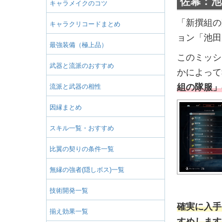
佐幕：池
キャラメイクのコツ
「新撰組の
キャラクリコードまとめ
ョン「池田
最強装備（極上品）
このミッシ
武器と流派のおすすめ
かによって
組の隊服」
流派と武器の相性
因縁まとめ
スキル一覧・おすすめ
比翼の契りの条件一覧
無縁の強者(隠しボス)一覧
技術開発一覧
確実に入手
揃え効果一覧
すめします