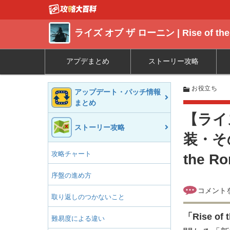
ライズ オブ ザ ローニン | Rise of the
アプデまとめ
ストーリー攻略
お役立ち
アップデート・パッチ情報
まとめ
【ライ
ストーリー攻略
装・そ
攻略チャート
the R
序盤の進め方
取り返しのつかないこと
「
Rise of 
難易度による違い