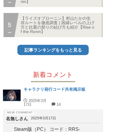
nin】
【ライズオブローニン】村山たかの生
存ルートを徹底調査 | 因縁レベルの上げ
方と比翼の契りの結び方も紹介【Rise o
f the Ronin】
記事ランキングをもっと見る
新着コメント
キャラクリ発行コード共有掲示板
2025年3月
17日
14
名無しさん
2025年3月17日
Steam版（PC） コード：RRS-