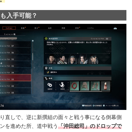
も入手可能？
り直しで、逆に新撰組の面々と戦う事になる倒幕側
ンを進めた所、道中戦う
「沖田総司」のドロップで