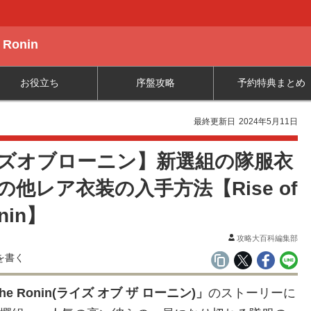
 Ronin
お役立ち
序盤攻略
予約特典まとめ
最終更新日
2024年5月11日
ズオブローニン】新選組の隊服衣
の他レア衣装の入手方法【Rise of
onin】
攻略大百科編集部
the Ronin(
ライズ オブ ザ ローニン
)
」
のストーリーに