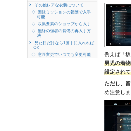
その他レアな衣装について
因縁ミッションの報酬で入手
可能
収集要素のショップから入手
無縁の強者の装備の再入手方
法
見た目だけなら1度手に入れれば
OK
例えば「坂
意匠変更でいつでも変更可能
男児の着物
設定されて
ただし、留
め注意しま