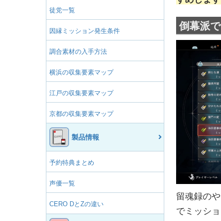
徒党一覧
倒幕派で
因縁ミッション発生条件
調合素材の入手方法
横浜の収集要素マップ
江戸の収集要素マップ
京都の収集要素マップ
製品情報
予約特典まとめ
声優一覧
留魂録のや
CERO DとZの違い
でミッショ