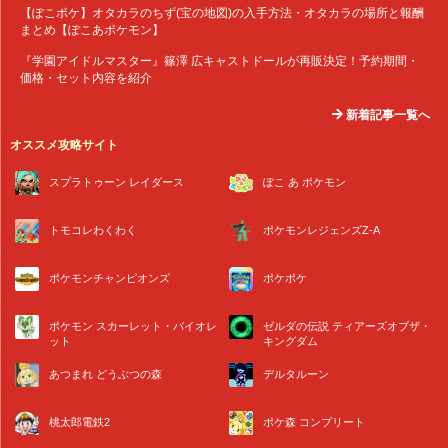
【ぽこポケ】オタカラのちず(宝の地図)の入手方法・オタカラの場所と報酬
まとめ【ぽこあポケモン】
『学園アイドルマスター』篠澤 広キャストドールが再販決定！予約期間・
価格・セット内容を紹介
新着記事一覧へ
オススメ攻略サイト
スプラトゥーン レイダース
ぽこ あ ポケモン
トモコレわくわく
ポケモンレジェンズZ-A
ポケモンチャンピオンズ
ポケポケ
ポケモン スカーレット・バイオレ
ゼルダの伝説 ティアーズオブザ・
ット
キングダム
あつまれ どうぶつの森
デルタルーン
桃太郎電鉄2
ポケ森 コンプリート