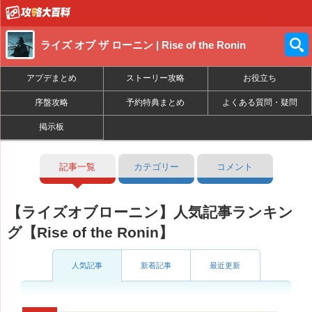
ライズ オブ ザ ローニン | Rise of the Ronin
アプデまとめ
ストーリー攻略
お役立ち
序盤攻略
予約特典まとめ
よくある質問・疑問
掲示板
記事一覧
カテゴリー
コメント
【ライズオブローニン】人気記事ランキン
グ【Rise of the Ronin】
人気記事
新着記事
最近更新