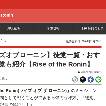
 Ronin
お役立ち
序盤攻略
予約特典まとめ
役立ち
最終更新日
2024年4月26日
ズオブローニン】徒党一覧・おす
も紹介【Rise of the Ronin】
攻略大百科編集部
the Ronin(
ライズ オブ ザ ローニン
)
」
のミッション
間として戦うことができるっ強力な味方、「徒党」
記事で解説します。