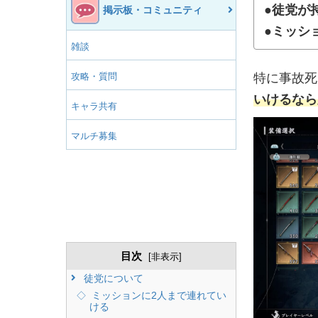
●徒党が
掲示板・コミュニティ
●ミッシ
雑談
攻略・質問
特に事故死
いけるなら
キャラ共有
マルチ募集
目次
[
非表示
]
徒党について
ミッションに2人まで連れてい
ける