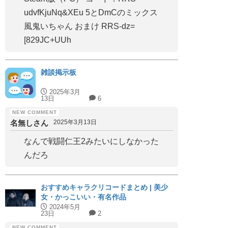
udvfKjuNq&XEu 5とDmCのミックス
風鬼いちゃん おまけ RRS-dz=
[829JC+UUh
雑談掲示板
2025年3月
13日
6
名無しさん
2025年3月13日
なんで戦闘仁王2みたいにしなかった
んだろ
おすすめキャラクリコードまとめ | 美少
女・かっこいい・有名作品
2024年5月
23日
2