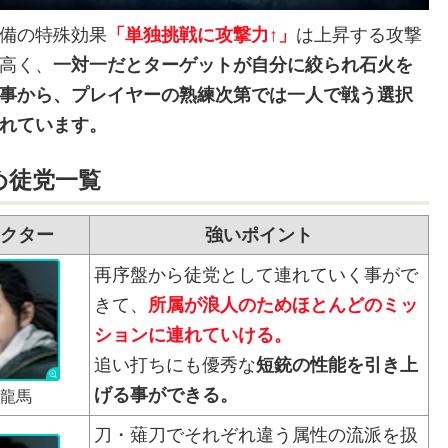
備の特殊効果
「単独挑戦に攻撃力↑」
は上昇する攻撃
高く、
一対一だとターゲットが自分に絞られ石火を
事から、プレイヤーの熟練次第では一人で戦う選択
れています。
め徒党一覧
クター
強いポイント
再序盤から徒党として連れていく事がで
きて、
所属が浪人のためほとんどのミッ
ションに連れていける。
追い打ちにも優秀な
短銃の性能を引き上
げる事ができる。
龍馬
刀・薙刀でそれぞれ違う属性の流派を扱