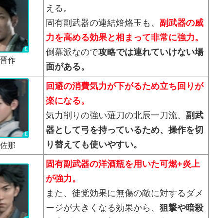
える。
固有副武器の連結焙烙玉も、
副武器の威
力を高める効果と相まって非常に強力。
倒幕派なので
攻略では連れていけない場
晋作
面がある。
回避の消費気力が下がるため立ち回りが
楽になる。
気力削りの強い薙刀の北辰一刀流、
副武
器として弓を持っているため、操作を切
り替えても使いやすい。
佐那
固有副武器の洋酒瓶を用いた可燃+炎上
が強力。
また、徒党効果に無傷の敵に対するダメ
ージが大きくなる効果から、
狙撃や暗殺