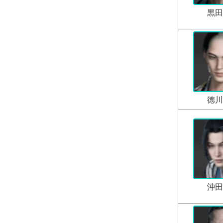
黒田
徳川
沖田