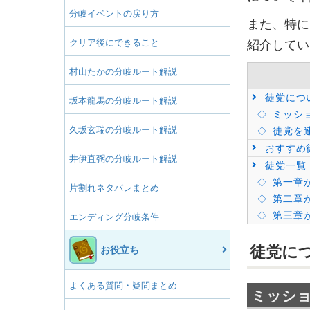
分岐イベントの戻り方
また、特に
クリア後にできること
紹介してい
村山たかの分岐ルート解説
徒党につ
坂本龍馬の分岐ルート解説
ミッシ
久坂玄瑞の分岐ルート解説
徒党を
おすすめ
井伊直弼の分岐ルート解説
徒党一覧
第一章
片割れネタバレまとめ
第二章
第三章
エンディング分岐条件
徒党に
お役立ち
よくある質問・疑問まとめ
ミッショ