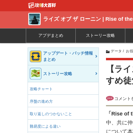
ライズ オブ ザ ローニン | Rise of the
アプデまとめ
ストーリー攻略
データ
お
アップデート・パッチ情報
まとめ
【ライ
ストーリー攻略
すめ徒党
攻略チャート
序盤の進め方
「
Rise of 
取り返しのつかないこと
中、共に仲
難易度による違い
について本