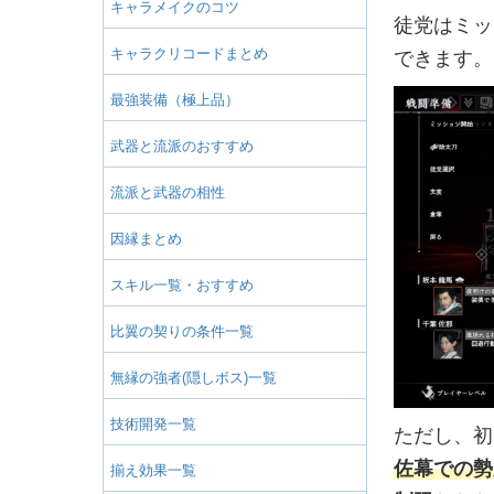
キャラメイクのコツ
徒党はミッ
キャラクリコードまとめ
できます。
最強装備（極上品）
武器と流派のおすすめ
流派と武器の相性
因縁まとめ
スキル一覧・おすすめ
比翼の契りの条件一覧
無縁の強者(隠しボス)一覧
技術開発一覧
ただし、初
佐幕での勢
揃え効果一覧