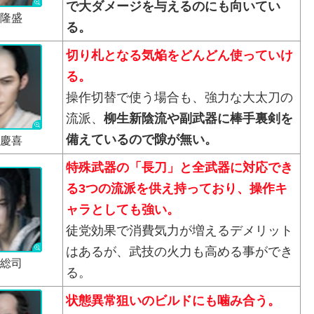
で大ダメージを与えるのにも向いてい
隆盛
る。
切り札となる気焔をどんどん使っていけ
る。
操作切替で使う場合も、強力な大太刀の
流派、
柳生新陰流や副武器に棒手裏剣を
備えているので隙が無い。
慶喜
特殊武器の「長刀」と全武器に対応でき
る3つの流派を供え持っており、操作キ
ャラとしても強い。
徒党効果で消費気力が増えるデメリット
はあるが、武技の火力も高める事ができ
総司
る。
状態異常狙いのビルドにも噛み合う。