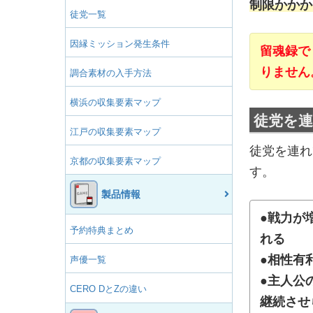
制限かかか
徒党一覧
因縁ミッション発生条件
留魂録で
りません
調合素材の入手方法
横浜の収集要素マップ
徒党を
江戸の収集要素マップ
徒党を連れ
京都の収集要素マップ
す。
製品情報
●戦力が
予約特典まとめ
れる
●
相性有
声優一覧
●主人公
CERO DとZの違い
継続させ