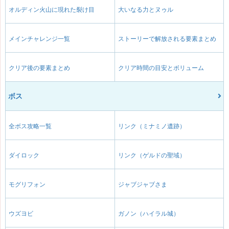
オルディン火山に現れた裂け目
大いなる力とヌゥル
メインチャレンジ一覧
ストーリーで解放される要素まとめ
クリア後の要素まとめ
クリア時間の目安とボリューム
ボス
全ボス攻略一覧
リンク（ミナミノ遺跡）
ダイロック
リンク（ゲルドの聖域）
モグリフォン
ジャブジャブさま
ウズヨビ
ガノン（ハイラル城）