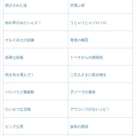
閉ざされた道
空飛ぶ床
枯れ草がみたいんス！
うじゃうじゃゾロゾロ
ゲルド兵士の訓練
竜巻の幽霊
凶暴な砂嵐
トーナからの挑戦状
焼き魚を運んで！
ご主人さまに飲み物を
バリバリと難破船
子ゾーラの運命
たいせつな宝物
アワコンブがないッピ！
ビッグな男
族長の密談