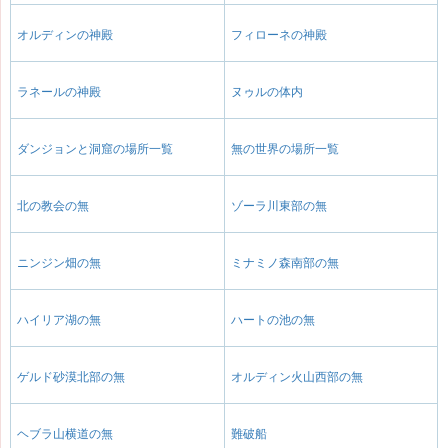
オルディンの神殿
フィローネの神殿
ラネールの神殿
ヌゥルの体内
ダンジョンと洞窟の場所一覧
無の世界の場所一覧
北の教会の無
ゾーラ川東部の無
ニンジン畑の無
ミナミノ森南部の無
ハイリア湖の無
ハートの池の無
ゲルド砂漠北部の無
オルディン火山西部の無
ヘブラ山横道の無
難破船