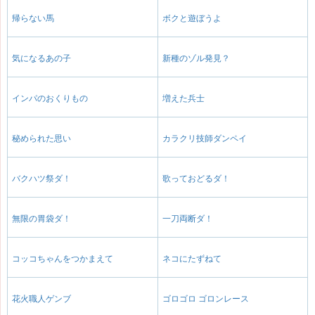
帰らない馬
ボクと遊ぼうよ
気になるあの子
新種のゾル発見？
インパのおくりもの
増えた兵士
秘められた思い
カラクリ技師ダンペイ
バクハツ祭ダ！
歌っておどるダ！
無限の胃袋ダ！
一刀両断ダ！
コッコちゃんをつかまえて
ネコにたずねて
花火職人ゲンブ
ゴロゴロ ゴロンレース