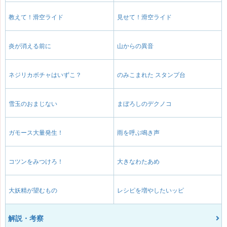
教えて！滑空ライド
見せて！滑空ライド
炎が消える前に
山からの異音
ネジリカボチャはいずこ？
のみこまれた スタンプ台
雪玉のおまじない
まぼろしのデクノコ
ガモース大量発生！
雨を呼ぶ鳴き声
コツンをみつけろ！
大きなわたあめ
大妖精が望むもの
レシピを増やしたいッピ
解説・考察