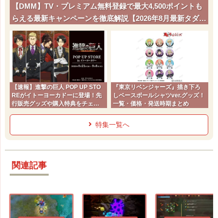
【DMM】TV・プレミアム無料登録で最大4,500ポイントも
らえる最新キャンペーンを徹底解説【2026年8月最新タダポ
チ】
【速報】進撃の巨人 POP UP STO
『東京リベンジャーズ』描き下ろ
REがイトーヨーカドーに登場！先
しベースボールシャツver.グッズ！
行販売グッズや購入特典をチェッ
一覧・価格・発送時期まとめ
ク
特集一覧へ
関連記事