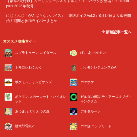
【豪華2大付録】ムーミンシール＆リトルミイエコバッグが登場！cookpad
plus 2026年秋号
にじさんじ「がんばらないボイス」「束縛ボイスVol.2」8月14日より販売開
始！期間と参加ライバーまとめ
新着記事一覧へ
オススメ攻略サイト
スプラトゥーン レイダース
ぽこ あ ポケモン
トモコレわくわく
ポケモンレジェンズZ-A
ポケモンチャンピオンズ
ポケポケ
ポケモン スカーレット・バイオレ
ゼルダの伝説 ティアーズオブザ・
ット
キングダム
あつまれ どうぶつの森
デルタルーン
桃太郎電鉄2
ポケ森 コンプリート