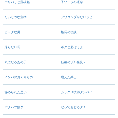
バリバリと難破船
子ゾーラの運命
たいせつな宝物
アワコンブがないッピ！
ビッグな男
族長の密談
帰らない馬
ボクと遊ぼうよ
気になるあの子
新種のゾル発見？
インパのおくりもの
増えた兵士
秘められた思い
カラクリ技師ダンペイ
バクハツ祭ダ！
歌っておどるダ！