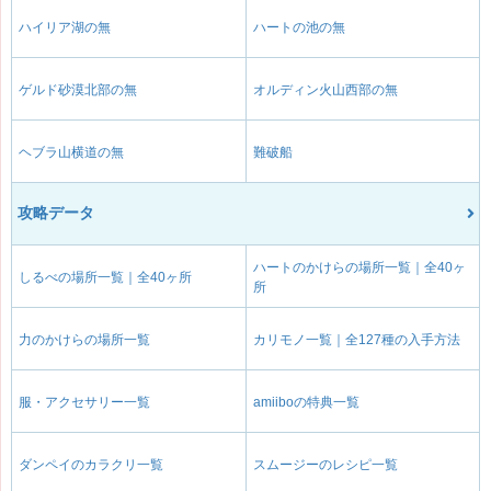
ハイリア湖の無
ハートの池の無
ゲルド砂漠北部の無
オルディン火山西部の無
ヘブラ山横道の無
難破船
攻略データ
ハートのかけらの場所一覧｜全40ヶ
しるべの場所一覧｜全40ヶ所
所
力のかけらの場所一覧
カリモノ一覧｜全127種の入手方法
服・アクセサリー一覧
amiiboの特典一覧
ダンペイのカラクリ一覧
スムージーのレシピ一覧