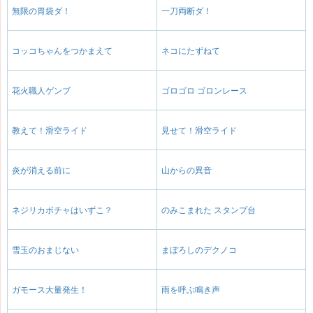
無限の胃袋ダ！
一刀両断ダ！
コッコちゃんをつかまえて
ネコにたずねて
花火職人ゲンブ
ゴロゴロ ゴロンレース
教えて！滑空ライド
見せて！滑空ライド
炎が消える前に
山からの異音
ネジリカボチャはいずこ？
のみこまれた スタンプ台
雪玉のおまじない
まぼろしのデクノコ
ガモース大量発生！
雨を呼ぶ鳴き声