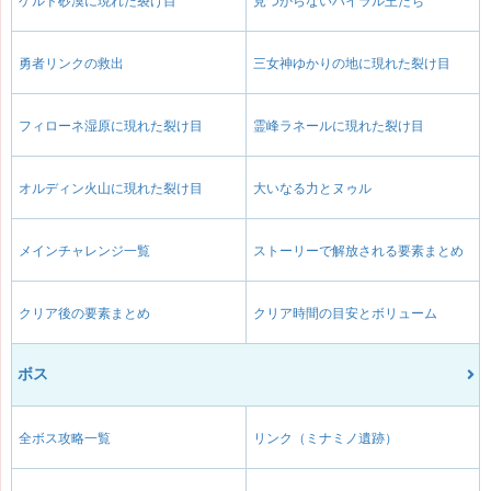
ゲルド砂漠に現れた裂け目
見つからないハイラル王たち
勇者リンクの救出
三女神ゆかりの地に現れた裂け目
フィローネ湿原に現れた裂け目
霊峰ラネールに現れた裂け目
オルディン火山に現れた裂け目
大いなる力とヌゥル
メインチャレンジ一覧
ストーリーで解放される要素まとめ
クリア後の要素まとめ
クリア時間の目安とボリューム
ボス
全ボス攻略一覧
リンク（ミナミノ遺跡）