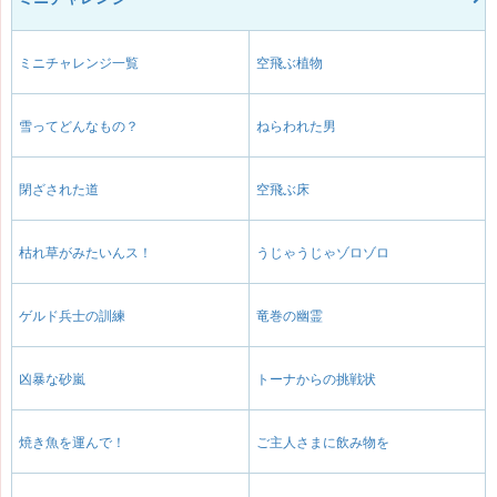
ミニチャレンジ一覧
空飛ぶ植物
雪ってどんなもの？
ねらわれた男
閉ざされた道
空飛ぶ床
枯れ草がみたいんス！
うじゃうじゃゾロゾロ
ゲルド兵士の訓練
竜巻の幽霊
凶暴な砂嵐
トーナからの挑戦状
焼き魚を運んで！
ご主人さまに飲み物を