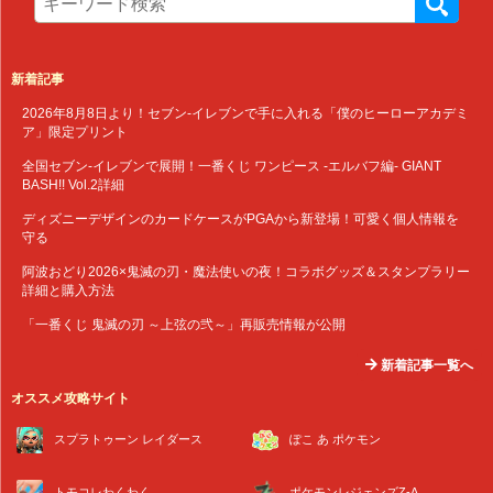
新着記事
2026年8月8日より！セブン‐イレブンで手に入れる「僕のヒーローアカデミ
ア」限定プリント
全国セブン‐イレブンで展開！一番くじ ワンピース -エルバフ編- GIANT
BASH!! Vol.2詳細
ディズニーデザインのカードケースがPGAから新登場！可愛く個人情報を
守る
阿波おどり2026×鬼滅の刃・魔法使いの夜！コラボグッズ＆スタンプラリー
詳細と購入方法
「一番くじ 鬼滅の刃 ～上弦の弐～」再販売情報が公開
新着記事一覧へ
オススメ攻略サイト
スプラトゥーン レイダース
ぽこ あ ポケモン
トモコレわくわく
ポケモンレジェンズZ-A