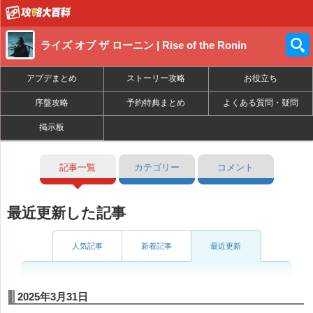
ライズ オブ ザ ローニン | Rise of the Ronin
アプデまとめ
ストーリー攻略
お役立ち
序盤攻略
予約特典まとめ
よくある質問・疑問
掲示板
記事一覧
カテゴリー
コメント
最近更新した記事
人気記事
新着記事
最近更新
2025年3月31日