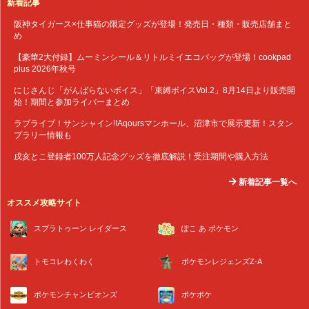
新着記事
阪神タイガース×仕事猫の限定グッズが登場！発売日・種類・販売店舗まと
め
【豪華2大付録】ムーミンシール＆リトルミイエコバッグが登場！cookpad
plus 2026年秋号
にじさんじ「がんばらないボイス」「束縛ボイスVol.2」8月14日より販売開
始！期間と参加ライバーまとめ
ラブライブ！サンシャイン!!Aqoursマンホール、沼津市で展示更新！スタン
プラリー情報も
戌亥とこ登録者100万人記念グッズを徹底解説！受注期間や購入方法
新着記事一覧へ
オススメ攻略サイト
スプラトゥーン レイダース
ぽこ あ ポケモン
トモコレわくわく
ポケモンレジェンズZ-A
ポケモンチャンピオンズ
ポケポケ