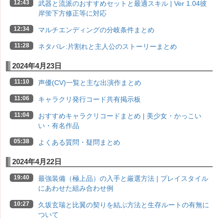
12:43
武器と流派のおすすめセットと最適スキル | Ver 1.04彼
岸蛍下方修正等に対応
12:34
マルチエンディングの分岐条件まとめ
11:28
ネタバレ:片割れと主人公のストーリーまとめ
2024年4月23日
11:10
声優(CV)一覧と主な出演作まとめ
11:06
キャラクリ発行コード共有掲示板
11:04
おすすめキャラクリコードまとめ | 美少女・かっこい
い・有名作品
05:38
よくある質問・疑問まとめ
2024年4月22日
19:40
最強装備（極上品）の入手と厳選方法 | プレイスタイル
にあわせた組み合わせ例
10:27
久坂玄瑞と比翼の契りを結ぶ方法と生存ルートの有無に
ついて