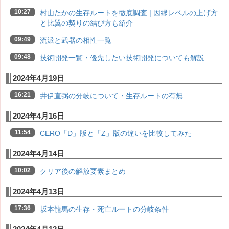
10:27
村山たかの生存ルートを徹底調査 | 因縁レベルの上げ方
と比翼の契りの結び方も紹介
09:49
流派と武器の相性一覧
09:48
技術開発一覧・優先したい技術開発についても解説
2024年4月19日
16:21
井伊直弼の分岐について・生存ルートの有無
2024年4月16日
11:54
CERO「D」版と「Z」版の違いを比較してみた
2024年4月14日
10:02
クリア後の解放要素まとめ
2024年4月13日
17:36
坂本龍馬の生存・死亡ルートの分岐条件