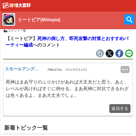
ミートピア(Miitopia)
コメント一覧
【ミートピア】
死神の倒し方、即死攻撃の対策とおすすめパ
ーティー編成
へのコメント
スモールアングリー
798c273a
2021年8月14日
死神はまあ守りのふりかけがあれば大丈夫だと思う。あと、
レベルが高ければすぐに倒せる。まあ死神に対抗できるわざ
は色々あるよ。まあ大丈夫でしょ。
返信する
新着トピック一覧