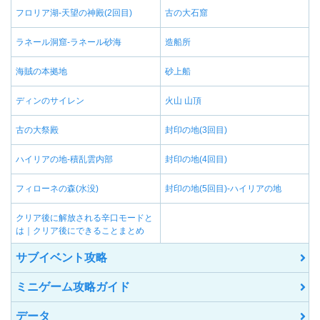
フロリア湖-天望の神殿(2回目)
古の大石窟
ラネール洞窟-ラネール砂海
造船所
海賊の本拠地
砂上船
ディンのサイレン
火山 山頂
古の大祭殿
封印の地(3回目)
ハイリアの地-積乱雲内部
封印の地(4回目)
フィローネの森(水没)
封印の地(5回目)-ハイリアの地
クリア後に解放される辛口モードと
は｜クリア後にできることまとめ
サブイベント攻略
ミニゲーム攻略ガイド
データ