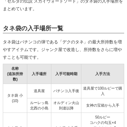
「ゼルダの伝説 スカイウォードソード」のタネ袋の入手場所を
まとめています。
タネ袋の入手場所一覧
タネ袋はパチンコの弾である「デクのタネ」の最大所持数を増
やすアイテムです。ジャンク屋で改造し、所持数をさらに増や
すことも可能です。
名称
(追加所持
入手場所
入手可能時期
入手方法
数)
道具屋で100ルピーで購
道具屋
パチンコ入手後
入
タネ袋 小
(10)
ルーレッ島
オルディン火山
女神の宝箱から入手
北西の小島
到達以降
50ルピー
コハクの勾玉×4