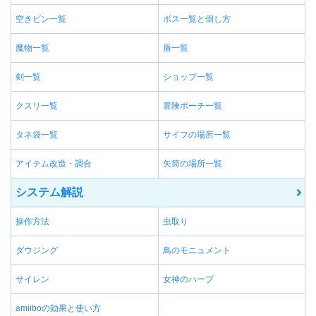
空きビン一覧
ボス一覧と倒し方
魔物一覧
盾一覧
剣一覧
ショップ一覧
クスリ一覧
冒険ポーチ一覧
タネ袋一覧
サイフの場所一覧
アイテム改造・調合
矢筒の場所一覧
システム解説
操作方法
虫取り
ダウジング
鳥のモニュメント
サイレン
女神のハープ
amiiboの効果と使い方