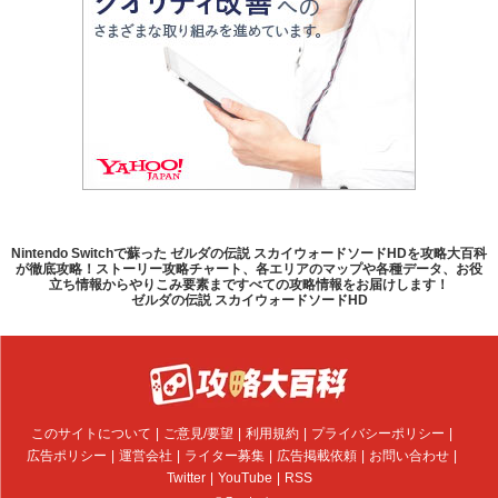
Nintendo Switchで蘇った ゼルダの伝説 スカイウォードソードHDを攻略大百科
が徹底攻略！ストーリー攻略チャート、各エリアのマップや各種データ、お役
立ち情報からやりこみ要素まですべての攻略情報をお届けします！
ゼルダの伝説 スカイウォードソードHD
このサイトについて
ご意見/要望
利用規約
プライバシーポリシー
広告ポリシー
運営会社
ライター募集
広告掲載依頼
お問い合わせ
Twitter
YouTube
RSS