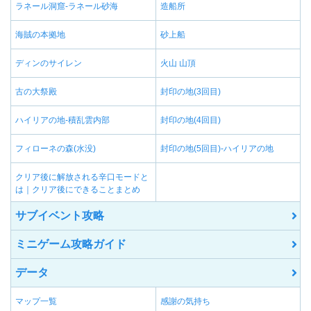
ラネール洞窟-ラネール砂海
造船所
海賊の本拠地
砂上船
ディンのサイレン
火山 山頂
古の大祭殿
封印の地(3回目)
ハイリアの地-積乱雲内部
封印の地(4回目)
フィローネの森(水没)
封印の地(5回目)-ハイリアの地
クリア後に解放される辛口モードと
は｜クリア後にできることまとめ
サブイベント攻略
ミニゲーム攻略ガイド
データ
マップ一覧
感謝の気持ち