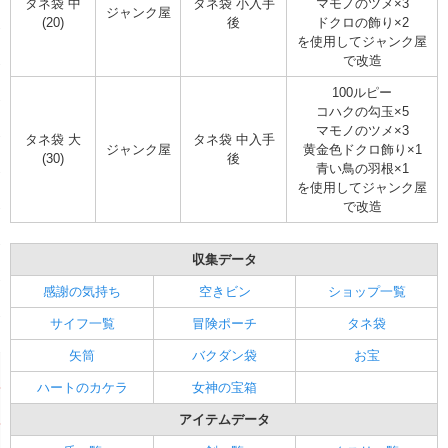
タネ袋 中
タネ袋 小入手
マモノのツメ×3
ジャンク屋
(20)
後
ドクロの飾り×2
を使用してジャンク屋
で改造
100ルピー
コハクの勾玉×5
マモノのツメ×3
タネ袋 大
タネ袋 中入手
ジャンク屋
黄金色ドクロ飾り×1
(30)
後
青い鳥の羽根×1
を使用してジャンク屋
で改造
収集データ
感謝の気持ち
空きビン
ショップ一覧
サイフ一覧
冒険ポーチ
タネ袋
矢筒
バクダン袋
お宝
ハートのカケラ
女神の宝箱
アイテムデータ