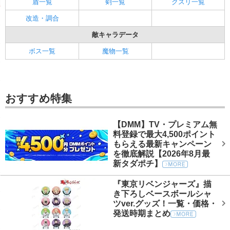
盾一覧
剣一覧
クスリ一覧
改造・調合
敵キャラデータ
ボス一覧
魔物一覧
おすすめ特集
【DMM】TV・プレミアム無
料登録で最大4,500ポイント
もらえる最新キャンペーン
を徹底解説【2026年8月最
新タダポチ】
『東京リベンジャーズ』描
き下ろしベースボールシャ
ツver.グッズ！一覧・価格・
発送時期まとめ